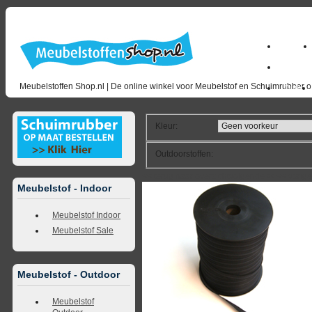
Home
milano_
Meubelstoffen Shop.nl | De online winkel voor Meubelstof en Schuimrubber op
Outlet
Kleur
:
Outdoorstoffen
:
<<
terug naar overzicht
volgende
>>
<<
vorig
Meubelstof - Indoor
Meubelstof Indoor
Meubelstof Sale
Meubelstof - Outdoor
Meubelstof