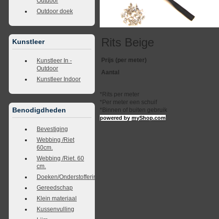
Outdoor
Outdoor doek
Rits Beige
Kunstleer
Prijs (per meter)
Kunstleer In -
Outdoor
Aantal
Kunstleer Indoor
*Rits per meter
*Per meter een schuif
Benodigdheden
*Binnen of buiten gebruik
powered by
myShop.com
Bevestiging
Webbing /Riet
60cm.
Webbing /Riet. 60
cm.
Doeken/Onderstoffering
Gereedschap
Klein materiaal
Kussenvulling