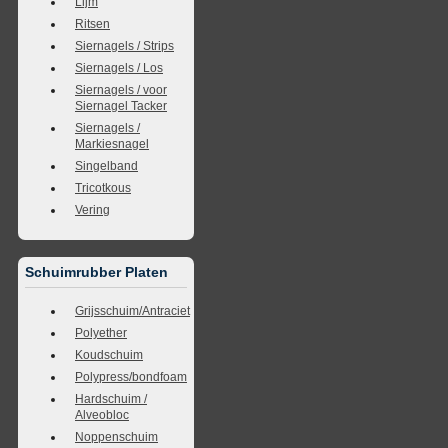
Lijm
Ritsen
Siernagels / Strips
Siernagels / Los
Siernagels / voor
Siernagel Tacker
Siernagels /
Markiesnagel
Singelband
Tricotkous
Vering
Schuimrubber Platen
Grijsschuim/Antraciet
Polyether
Koudschuim
Polypress/bondfoam
Hardschuim /
Alveobloc
Noppenschuim