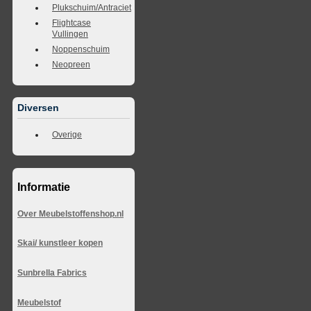
Plukschuim/Antraciet
Flightcase
Vullingen
Noppenschuim
Neopreen
Diversen
Overige
Informatie
Over Meubelstoffenshop.nl
Skai/ kunstleer kopen
Sunbrella Fabrics
Meubelstof