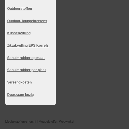
Outdoorstoffen
Outdoor/ loungekussens
Kussenvulling
Zitzakvulling EPS Korrels
Schuimrubber op maat
Schuimrubber per plaat
Verzendkosten
Duurzaam bezig
Meubelstoffen-shop.nl | Meubelstoffen Webwinkel