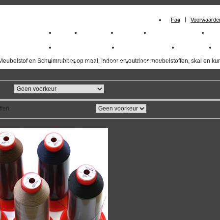
Faq
Voorwaarde
Home
Meubelstof
Kunstleer
Schuimrubberplaten
Sc
milano_outdoorstoffen
skai kunstleer kopen
outdoorstof
Meubelstof en Schuimrubber op maat, Indoor en outdoor meubelstoffen, skai en kun
Outlet
Meubelstof indoor
duurzaam
ffen
:
overzicht
volgende
>>
<<
vorige