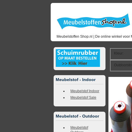
Meubelstoffen Shop.nl | De online winkel voor 
Kleur
:
Outdoorsto
<<
terug naar 
Meubelstof - Indoor
Meubelstof Indoor
Meubelstof Sale
Meubelstof - Outdoor
Meubelstof