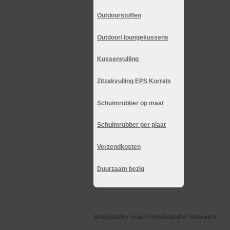
Outdoorstoffen
Outdoor/ loungekussens
Kussenvulling
Zitzakvulling EPS Korrels
Schuimrubber op maat
Schuimrubber per plaat
Verzendkosten
Duurzaam bezig
Meubelstoffen-shop.nl | Meubelstoffen Webwinkel