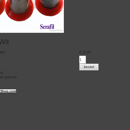
Wit
er)
€
10,95
bestel
eer
ten gebruik
Shop.com