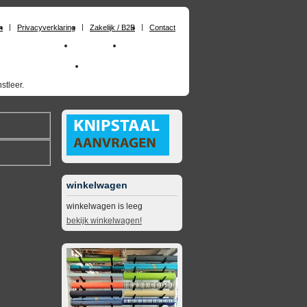
n
Privacyverklaring
Zakelijk / B2B
Contact
huimrubber op maat
Materialen
Zakelijk / B2B
skai_kunstleer outdoor
opruimingsartikelen
stleer.
winkelwagen
winkelwagen is leeg
bekijk winkelwagen!