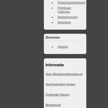
Plukschuim/Antraciet
Flightcase
Vullingen
Noppenschuim
Neopreen
Diversen
Overige
Informatie
Over Meubelstoffenshop.nl
Skai/ kunstleer kopen
Sunbrella Fabrics
Meubelstof