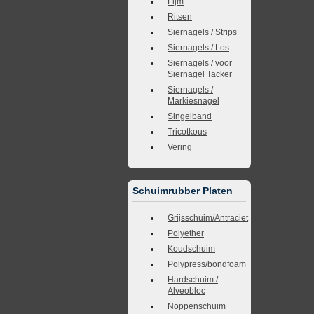
Lijm
Ritsen
Siernagels / Strips
Siernagels / Los
Siernagels / voor
Siernagel Tacker
Siernagels /
Markiesnagel
Singelband
Tricotkous
Vering
Schuimrubber Platen
Grijsschuim/Antraciet
Polyether
Koudschuim
Polypress/bondfoam
Hardschuim /
Alveobloc
Noppenschuim