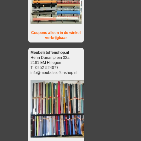
Coupons alleen in de winkel
verkrijgbaar
Meubelstoffenshop.nl
Henri Dunantplein 32a
2181 EM Hillegom
T.: 0252-524077
info@meubelstoffenshop.nl