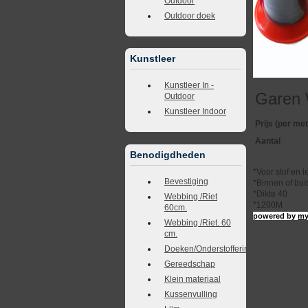
Outdoor
Outdoor doek
Kunstleer
Kunstleer In -
Garen 
Outdoor
Kunstleer Indoor
Prijs (per met
Aantal
Benodigdheden
*Voor stof en l
Bevestiging
*Binnen of bui
*Dikte 40
Webbing /Riet
*1200M
60cm.
powered by
my
Webbing /Riet. 60
cm.
Doeken/Onderstoffering
Gereedschap
Klein materiaal
Kussenvulling