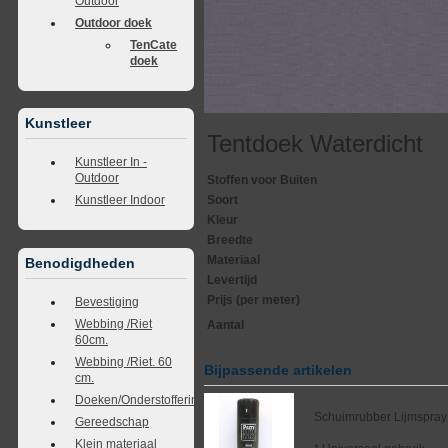
Outdoor
Outdoor doek
TenCate
doek
Kunstleer
Tentdoek Waterdicht
Kunstleer In -
Outdoor
Stoffen voor Buiten
Soort
Kunstleer Indoor
Kleur
Breedte
Materiaal
Benodigdheden
Levertijd
Prijs (per meter)
Bevestiging
Webbing /Riet
Aantal
60cm.
Webbing /Riet. 60
Bijpassende artikelen
cm.
Doeken/Onderstoffering
Schuimrubber Lijmspray
Gereedschap
Klein materiaal