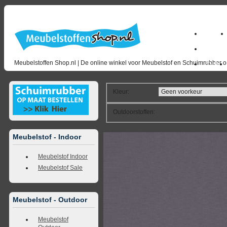
Home
milano_
Meubelstoffen Shop.nl | De online winkel voor Meubelstof en Schuimrubber op
Outlet
Kleur
:
Outdoorstoffen
:
<<
terug naar overzicht
volgende
>>
<<
vorig
Meubelstof - Indoor
Meubelstof Indoor
Meubelstof Sale
Meubelstof - Outdoor
Meubelstof