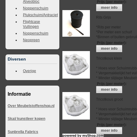
Alveobloc
Prijs (per meter)
:
meer info
Noppenschuim
Plukschuim/Antraciet
Rits Grijs
Flightcase
Vullingen
*Rits per meter
*Per meter een schuif
Noppenschuim
*Binnen of buiten gebrui
Neopreen
Prijs (per meter)
:
meer info
Tricotkous klein
Diversen
* Hoes voor Schuimrubb
Overige
* Vergemakkelijkt het vu
* Minder slijtage Meubel
Prijs (per meter)
:
meer info
Informatie
Tricotkous groot
Over Meubelstoffenshop.nl
* Hoes voor Schuimrubb
* Vergemakkelijkt het vu
Skai/ kunstleer kopen
* Minder slijtage Meubel
Prijs (per meter)
:
meer info
Sunbrella Fabrics
powered by
myShop.com