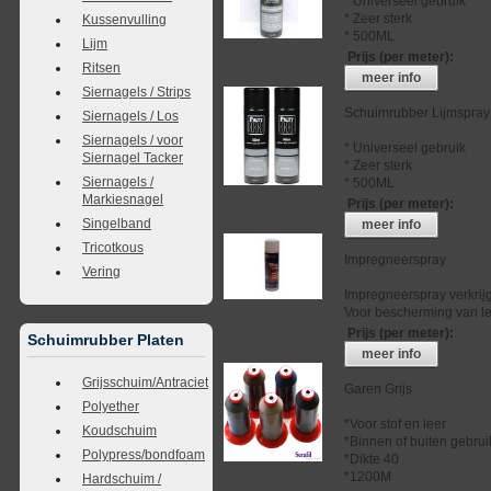
* Universeel gebruik
* Zeer sterk
Kussenvulling
* 500ML
Lijm
Prijs (per meter)
:
Ritsen
meer info
Siernagels / Strips
Schuimrubber Lijmspray
Siernagels / Los
Siernagels / voor
* Universeel gebruik
Siernagel Tacker
* Zeer sterk
Siernagels /
* 500ML
Markiesnagel
Prijs (per meter)
:
Singelband
meer info
Tricotkous
Impregneerspray
Vering
Impregneerspray verkrij
Voor bescherming van lee
Prijs (per meter)
:
Schuimrubber Platen
meer info
Grijsschuim/Antraciet
Garen Grijs
Polyether
*Voor stof en leer
Koudschuim
*Binnen of buiten gebrui
Polypress/bondfoam
*Dikte 40
*1200M
Hardschuim /