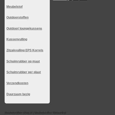
Meubelstof
Outdoorstoffen
Outdoor/ loungekussens
Kussenvulling
Zitzakvulling EPS Korrels
Schuimrubber op maat
Schuimrubber per plaat
Verzendkosten
Duurzaam bezig
Meubelstoffen-shop.nl | Meubelstoffen Webwinkel