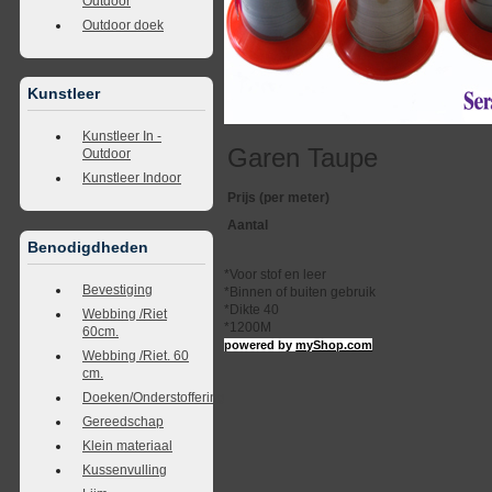
Outdoor
Outdoor doek
Kunstleer
Kunstleer In -
Garen Taupe
Outdoor
Kunstleer Indoor
Prijs (per meter)
Aantal
Benodigdheden
*Voor stof en leer
Bevestiging
*Binnen of buiten gebruik
*Dikte 40
Webbing /Riet
*1200M
60cm.
powered by
myShop.com
Webbing /Riet. 60
cm.
Doeken/Onderstoffering
Gereedschap
Klein materiaal
Kussenvulling