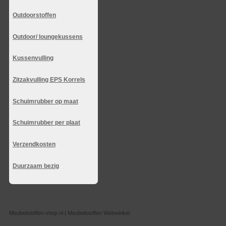
Outdoorstoffen
Outdoor/ loungekussens
Kussenvulling
Zitzakvulling EPS Korrels
Schuimrubber op maat
Schuimrubber per plaat
Verzendkosten
Duurzaam bezig
Meubelstoffen-shop.nl | Meubelstoffen Webwinkel