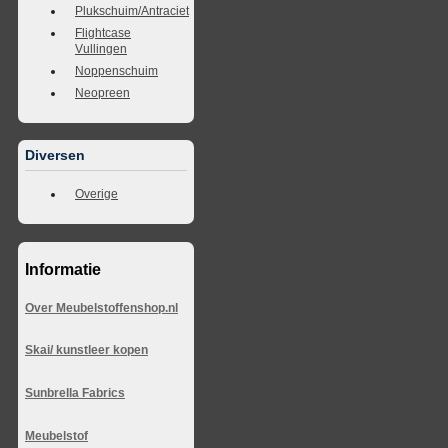
Plukschuim/Antraciet
Flightcase
Vullingen
Noppenschuim
Neopreen
Diversen
Overige
Informatie
Over Meubelstoffenshop.nl
Skai/ kunstleer kopen
Sunbrella Fabrics
Meubelstof