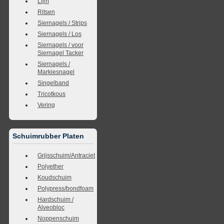
Lijm
Ritsen
Siernagels / Strips
Siernagels / Los
Siernagels / voor
Siernagel Tacker
Siernagels /
Markiesnagel
Singelband
Tricotkous
Vering
Schuimrubber Platen
Grijsschuim/Antraciet
Polyether
Koudschuim
Polypress/bondfoam
Hardschuim /
Alveobloc
Noppenschuim