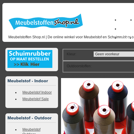
Home
milano_
Meubelstoffen Shop.nl | De online winkel voor Meubelstof en Schuimrubber op
Outlet
Kleur
:
Outdoorstoffen
:
<<
terug naar overzicht
volgende
>>
<<
vorig
Meubelstof - Indoor
Meubelstof Indoor
Meubelstof Sale
Meubelstof - Outdoor
Meubelstof