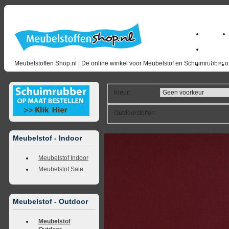
Home
milano_
Meubelstoffen Shop.nl | De online winkel voor Meubelstof en Schuimrubber op
Outlet
Kleur
:
Outdoorstoffen
:
<<
terug naar overzicht
volgende
>>
<<
vorig
Meubelstof - Indoor
Meubelstof Indoor
Meubelstof Sale
Meubelstof - Outdoor
Meubelstof