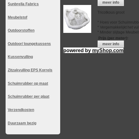
meer info
Sunbrella Fabrics
Tricotkous groot
Meubelstof
* Hoes voor Schuimrubb
* Vergemakkelijkt het vu
Outdoorstoffen
* Minder slijtage Meubel
Prijs (per meter)
:
Outdoor/ loungekussens
meer info
powered by
myShop.com
Kussenvulling
Zitzakvulling EPS Korrels
Schuimrubber op maat
Schuimrubber per plaat
Verzendkosten
Duurzaam bezig