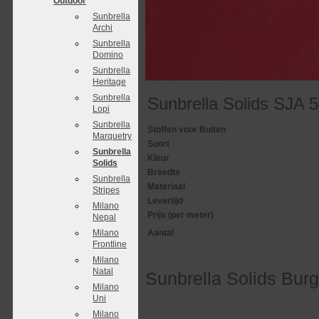
Outdoor
Sunbrella
Archi
Sunbrella
Domino
Sunbrella
Heritage
Sunbrella
Sunbrella Solids SJA 
Lopi
Sunbrella
Stoffen voor Buiten
Marquetry
Soort
Sunbrella
Kleur
Solids
Breedte
Sunbrella
Materiaal
Stripes
Levertijd
Milano
Prijs (per meter)
Nepal
Milano
Aantal
Frontline
Milano
Natal
Sunbrella Solids Bu
Milano
Uni
Milano