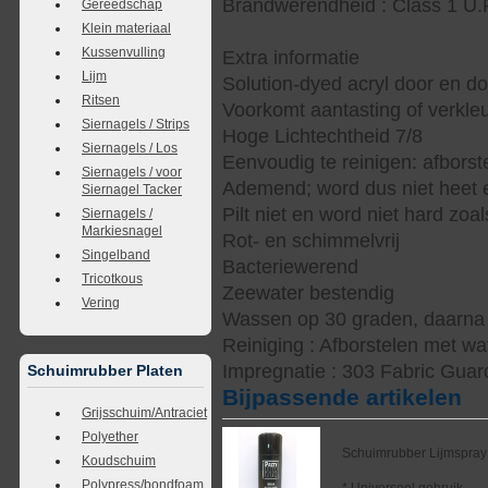
Brandwerendheid : Class 1 U.
Gereedschap
Klein materiaal
Kussenvulling
Extra informatie
Lijm
Solution-dyed acryl door en d
Ritsen
Voorkomt aantasting of verkle
Siernagels / Strips
Hoge Lichtechtheid 7/8
Siernagels / Los
Eenvoudig te reinigen: afbors
Siernagels / voor
Ademend; word dus niet heet e
Siernagel Tacker
Pilt niet en word niet hard zoal
Siernagels /
Markiesnagel
Rot- en schimmelvrij
Singelband
Bacteriewerend
Tricotkous
Zeewater bestendig
Vering
Wassen op 30 graden, daarna s
Reiniging : Afborstelen met wa
Impregnatie : 303 Fabric Guar
Schuimrubber Platen
Bijpassende artikelen
Grijsschuim/Antraciet
Polyether
Schuimrubber Lijmspray
Koudschuim
Polypress/bondfoam
* Universeel gebruik