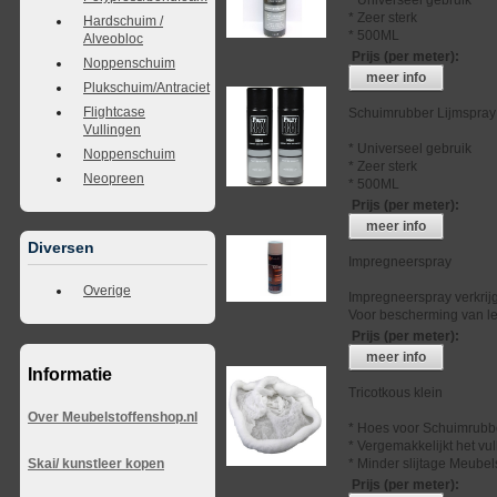
* Zeer sterk
Hardschuim /
* 500ML
Alveobloc
Prijs (per meter)
:
Noppenschuim
meer info
Plukschuim/Antraciet
Flightcase
Schuimrubber Lijmspray
Vullingen
* Universeel gebruik
Noppenschuim
* Zeer sterk
Neopreen
* 500ML
Prijs (per meter)
:
meer info
Diversen
Impregneerspray
Overige
Impregneerspray verkrij
Voor bescherming van lee
Prijs (per meter)
:
meer info
Informatie
Tricotkous klein
Over Meubelstoffenshop.nl
* Hoes voor Schuimrubb
* Vergemakkelijkt het vu
* Minder slijtage Meubel
Skai/ kunstleer kopen
Prijs (per meter)
: