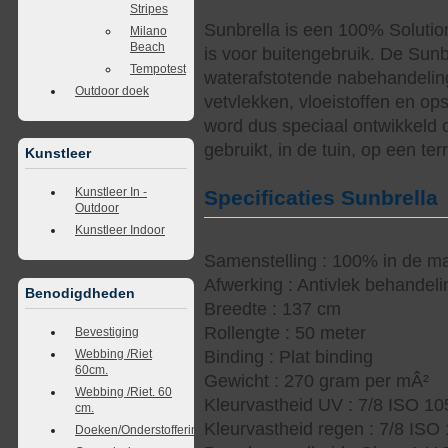
Stripes
Sunbrella is een 100% Solutio
Milano
Beach
is voor buitengebruik. De Sunb
Tempotest
waterafstotende nabehandelin
Outdoor doek
vetvlekken, vloeistoffen en op
word dus speciaal ontwikkeld 
gebruikt, in de tuin, op een te
Kunstleer
Kunstleer In -
Specificaties Sunbrella
Outdoor
Kunstleer Indoor
Samenstelling : 100% in de ma
Afwerking : Antivlek behandel
Benodigdheden
Breedte : 137 cm
Rollengte : 50 meter
Bevestiging
Webbing /Riet
Binding : Plat binding
60cm.
Gewicht : 270 gram per mÂ²
Webbing /Riet. 60
Kleurvastheid UV : 7/8 ISO 1
cm.
Kleurvastheid regen : 7/8 ISO
Doeken/Onderstoffering