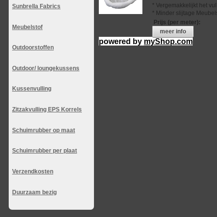
* Vergemakkelijkt het vu
Sunbrella Fabrics
* Minder slijtage Meubel
Prijs (per meter)
:
Meubelstof
meer info
powered by
myShop.com
Outdoorstoffen
Outdoor/ loungekussens
Kussenvulling
Zitzakvulling EPS Korrels
Schuimrubber op maat
Schuimrubber per plaat
Verzendkosten
Duurzaam bezig