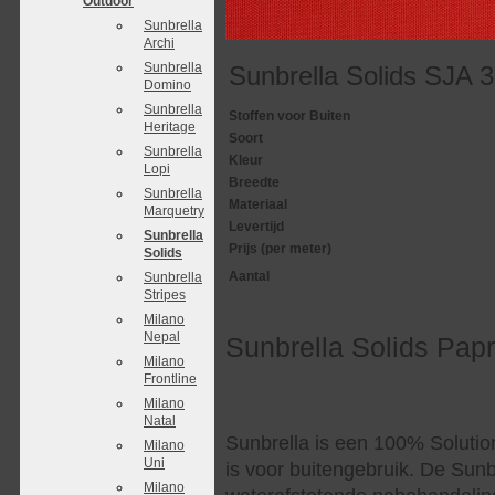
Outdoor
Sunbrella
Archi
Sunbrella
Sunbrella Solids SJA 
Domino
Sunbrella
Stoffen voor Buiten
Heritage
Soort
Sunbrella
Kleur
Lopi
Breedte
Sunbrella
Materiaal
Marquetry
Levertijd
Sunbrella
Prijs (per meter)
Solids
Aantal
Sunbrella
Stripes
Milano
Nepal
Sunbrella Solids Pap
Milano
Frontline
Milano
Natal
Sunbrella is een 100% Solutio
Milano
Uni
is voor buitengebruik. De Sunb
Milano