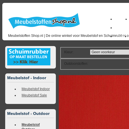
Home
milano_
Meubelstoffen Shop.nl | De online winkel voor Meubelstof en Schuimrubber op
Outlet
Kleur
:
Outdoorstoffen
:
<<
terug naar overzicht
volgende
>>
<<
vorig
Meubelstof - Indoor
Meubelstof Indoor
Meubelstof Sale
Meubelstof - Outdoor
Meubelstof