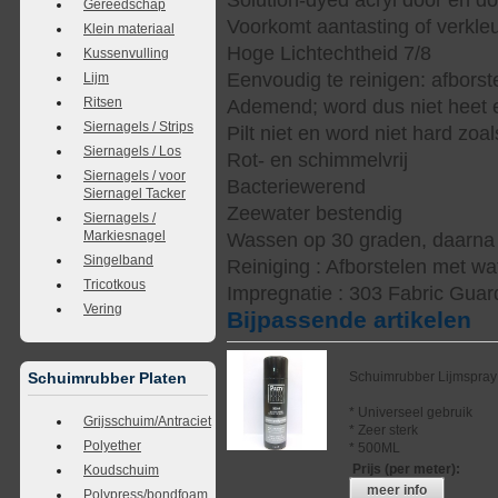
Gereedschap
Voorkomt aantasting of verkle
Klein materiaal
Hoge Lichtechtheid 7/8
Kussenvulling
Eenvoudig te reinigen: afbors
Lijm
Ritsen
Ademend; word dus niet heet e
Siernagels / Strips
Pilt niet en word niet hard zoal
Siernagels / Los
Rot- en schimmelvrij
Siernagels / voor
Bacteriewerend
Siernagel Tacker
Zeewater bestendig
Siernagels /
Markiesnagel
Wassen op 30 graden, daarna s
Singelband
Reiniging : Afborstelen met wa
Tricotkous
Impregnatie : 303 Fabric Guar
Vering
Bijpassende artikelen
Schuimrubber Lijmspray
Schuimrubber Platen
* Universeel gebruik
Grijsschuim/Antraciet
* Zeer sterk
Polyether
* 500ML
Prijs (per meter)
:
Koudschuim
meer info
Polypress/bondfoam