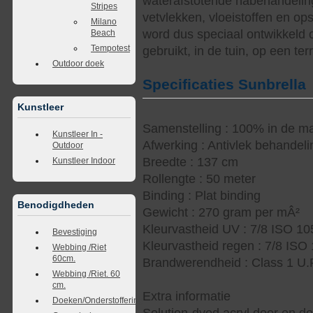
waterafstotende nabehandelin
Stripes
vetvlekken, vloeistoffen en op
Milano
word dus speciaal ontwikkeld 
Beach
Tempotest
gebruikt, in de tuin, op een te
Outdoor doek
Specificaties Sunbrella
Kunstleer
Samenstelling : 100% in de ma
Kunstleer In -
Afwerking : Antivlek behandel
Outdoor
Breedte : 137 cm
Kunstleer Indoor
Rollengte : 50 meter
Binding : Plat binding
Benodigdheden
Gewicht : 270 gram per mÂ²
Kleurvastheid UV : 7/8 ISO 1
Bevestiging
Kleurvastheid regen : 7/8 ISO
Webbing /Riet
60cm.
Brandwerendheid : Class 1 U.
Webbing /Riet. 60
cm.
Extra informatie
Doeken/Onderstoffering
Solution-dyed acryl door en d