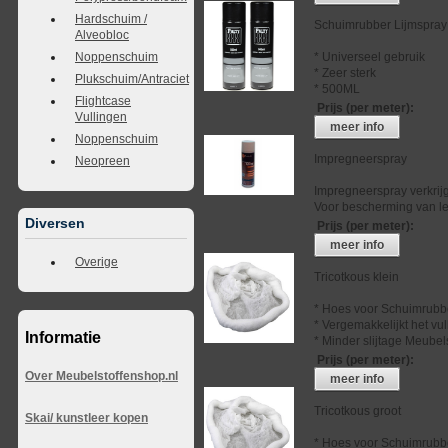
Hardschuim /
Schuimrubber Lijmspray
Alveobloc
* Universeel gebruik
Noppenschuim
* Zeer sterk
Plukschuim/Antraciet
* 500ML
Flightcase
Prijs (per meter)
:
Vullingen
meer info
Noppenschuim
Impregneerspray
Neopreen
Impregneerspray verkrij
Voor bescherming van lee
Diversen
Prijs (per meter)
:
meer info
Overige
Tricotkous klein
* Hoes voor Schuimrubb
* Vergemakkelijkt het vu
Informatie
* Minder slijtage Meubel
Prijs (per meter)
:
Over Meubelstoffenshop.nl
meer info
Tricotkous groot
Skai/ kunstleer kopen
* Hoes voor Schuimrubb