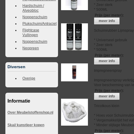
* Zeer sterk
Hardschuim /
* 500ML
Alveobloc
Prijs (per meter)
:
Noppenschuim
meer info
Plukschuim/Antraciet
Flightcase
Schuimrubber Lijmspray
Vullingen
* Universeel gebruik
Noppenschuim
* Zeer sterk
Neopreen
* 500ML
Prijs (per meter)
:
meer info
Diversen
Impregneerspray
Overige
Impregneerspray verkrij
Voor bescherming van lee
Prijs (per meter)
:
meer info
Informatie
Tricotkous klein
Over Meubelstoffenshop.nl
* Hoes voor Schuimrubb
* Vergemakkelijkt het vu
* Minder slijtage Meubel
Skai/ kunstleer kopen
Prijs (per meter)
: