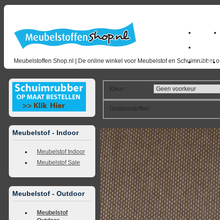
Home
milano_
Meubelstoffen Shop.nl | De online winkel voor Meubelstof en Schuimrubber op
Outlet
Kleur
:
Outdoorstoffen
:
<<
terug naar overzicht
volgende
>>
<<
vorig
Meubelstof - Indoor
Meubelstof Indoor
Meubelstof Sale
Meubelstof - Outdoor
Meubelstof