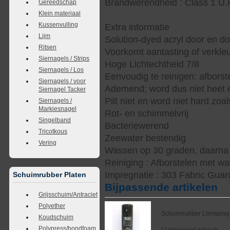
Brandwerendheid : Class 1 U.
Gereedschap
Klein materiaal
Kussenvulling
Extra informatie
Lijm
Solution-dyed acryl door en d
Ritsen
Voorkomt aantasting of verkle
Siernagels / Strips
Hoge Lichtechtheid 7/8
Siernagels / Los
Eenvoudig te reinigen: afbors
Siernagels / voor
Ademend; word dus niet heet e
Siernagel Tacker
Pilt niet en word niet hard zoal
Siernagels /
Markiesnagel
Rot- en schimmelvrij
Singelband
Bacteriewerend
Tricotkous
Zeewater bestendig
Vering
Wassen op 30 graden, daarna s
Reiniging : Afborstelen met wa
Impregnatie : 303 Fabric Guar
Schuimrubber Platen
Bijpassende artikelen
Grijsschuim/Antraciet
Polyether
Schuimrubber Lijmspray
Koudschuim
Polypress/bondfoam
* Universeel gebruik