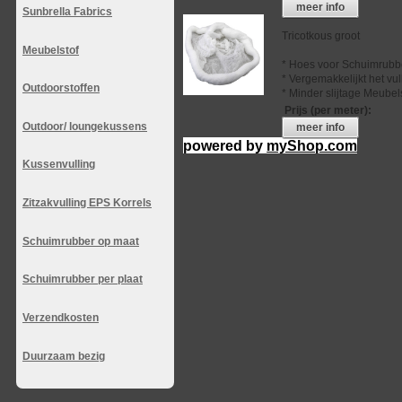
meer info
Sunbrella Fabrics
Tricotkous groot
Meubelstof
* Hoes voor Schuimrubb
* Vergemakkelijkt het vu
Outdoorstoffen
* Minder slijtage Meubel
Prijs (per meter)
:
Outdoor/ loungekussens
meer info
powered by
myShop.com
Kussenvulling
Zitzakvulling EPS Korrels
Schuimrubber op maat
Schuimrubber per plaat
Verzendkosten
Duurzaam bezig