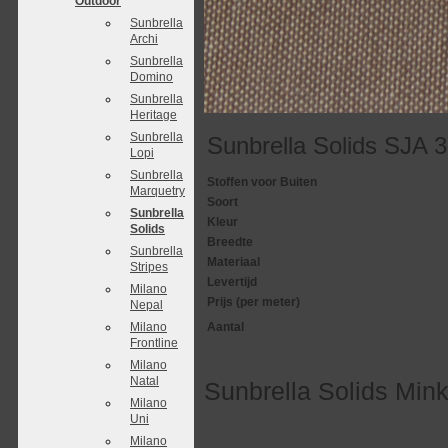
Outdoor
Sunbrella
Archi
Sunbrella
Domino
Sunbrella
Heritage
Sunbrella
Sunbrella Solids SJA 
Lopi
Sunbrella
Stoffen voor Buiten
Marquetry
Soort
Sunbrella
Kleur
Solids
Breedte
Sunbrella
Materiaal
Stripes
Levertijd
Milano
Prijs (per meter)
Nepal
Milano
Aantal
Frontline
Milano
Natal
Sunbrella Solids Mi
Milano
Uni
Milano