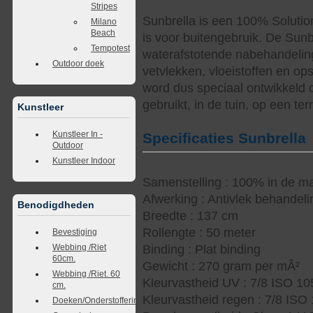
Stripes
Sunbrella is een 100% Solutio
Milano
Beach
is voor buitengebruik. De Sunb
Tempotest
waterafstotende nabehandelin
Outdoor doek
vetvlekken, vloeistoffen en op
word dus speciaal ontwikkeld 
gebruikt, in de tuin, op een te
Kunstleer
Kunstleer In -
Specificaties Sunbrella
Outdoor
Kunstleer Indoor
Samenstelling : 100% in de ma
Afwerking : Antivlek behandel
Benodigdheden
Breedte : 137 cm
Rollengte : 50 meter
Bevestiging
Webbing /Riet
Binding : Plat binding
60cm.
Gewicht : 270 gram per mÂ²
Webbing /Riet. 60
Kleurvastheid UV : 7/8 ISO 1
cm.
Kleurvastheid regen : 7/8 ISO
Doeken/Onderstoffering