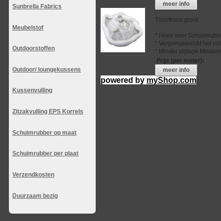
meer info
Sunbrella Fabrics
Tricotkous groot
Meubelstof
* Hoes voor Schuimrubb
* Vergemakkelijkt het vu
Outdoorstoffen
* Minder slijtage Meubel
Prijs (per meter)
:
Outdoor/ loungekussens
meer info
powered by
myShop.com
Kussenvulling
Zitzakvulling EPS Korrels
Schuimrubber op maat
Schuimrubber per plaat
Verzendkosten
Duurzaam bezig