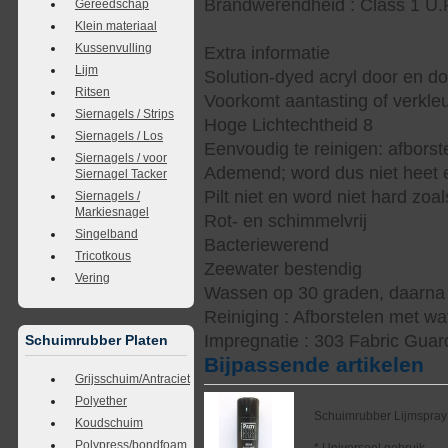
Brandwerendheid : Class 1 U.
Gereedschap
Klein materiaal
Kussenvulling
Extra informatie
Lijm
Solution-dyed acryl door en d
Ritsen
Voorkomt aantasting of verkle
Siernagels / Strips
Hoge Lichtechtheid 8
Siernagels / Los
Eenvoudig te reinigen: afbors
Siernagels / voor
Ademend; word dus niet heet e
Siernagel Tacker
Pilt niet en word niet hard zoal
Siernagels /
Markiesnagel
Rot- en schimmelvrij
Singelband
Bacteriewerend
Tricotkous
Zeewater bestendig
Vering
Wassen op 30 graden, daarna s
Reiniging : Afborstelen met wa
Impregnatie : 303 Fabric Guar
Schuimrubber Platen
Bijpassende artikelen
Grijsschuim/Antraciet
Polyether
Schuimrubber Lijmspray
Koudschuim
Polypress/bondfoam
* Universeel gebruik