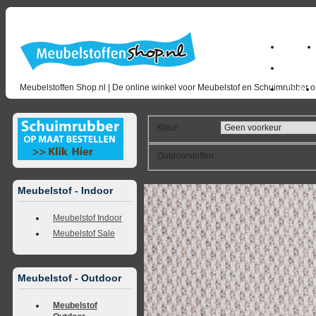
Home
milano_
Meubelstoffen Shop.nl | De online winkel voor Meubelstof en Schuimrubber op
Outlet
Kleur
:
Outdoorstoffen
:
<<
terug naar overzicht
volgende
>>
<<
vorig
Meubelstof - Indoor
Meubelstof Indoor
Meubelstof Sale
Meubelstof - Outdoor
Meubelstof