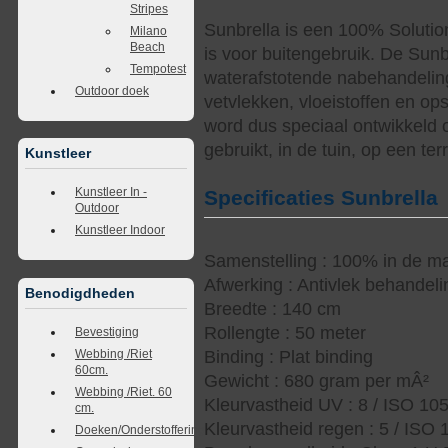
Stripes
Sunbrella is een 100% Solutio
Milano
Beach
is voor buitengebruik. De Sunb
Tempotest
waterafstotende nabehandelin
Outdoor doek
vetvlekken, vloeistoffen en op
word dus speciaal ontwikkeld 
gebruikt, in de tuin, op een te
Kunstleer
Kunstleer In -
Specificaties Sunbrella
Outdoor
Kunstleer Indoor
Samenstelling : 100% in de ma
Afwerking : Antivlek behandel
Benodigdheden
Breedte : 140 cm
Rollengte : 50 meter
Bevestiging
Webbing /Riet
Binding : Plat binding
60cm.
Gewicht : 680 gram per mÂ²
Webbing /Riet. 60
Kleurvastheid UV : 8 / ISO 10
cm.
Kleurvastheid regen : 5 / ISO
Doeken/Onderstoffering