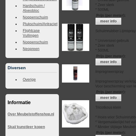
* Zeer sterk
Hardschuim /
* 500ML
Alveobloc
Prijs (per meter)
:
Noppenschuim
meer info
Plukschuim/Antraciet
Flightcase
Schuimrubber Lijmspray
Vullingen
* Universeel gebruik
Noppenschuim
* Zeer sterk
Neopreen
* 500ML
Prijs (per meter)
:
meer info
Diversen
Impregneerspray
Overige
Impregneerspray verkrij
Voor bescherming van lee
Prijs (per meter)
:
meer info
Informatie
Tricotkous klein
Over Meubelstoffenshop.nl
* Hoes voor Schuimrubb
* Vergemakkelijkt het vu
* Minder slijtage Meubel
Skai/ kunstleer kopen
Prijs (per meter)
: