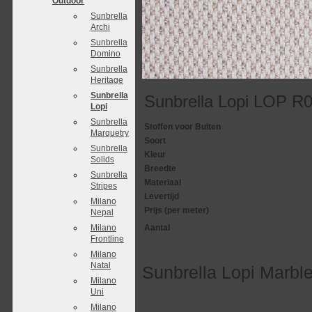
Outdoor
Sunbrella
Archi
Sunbrella
Domino
Sunbrella
Heritage
Sunbrella
Sunbrella Lopi LOP R
Lopi
Sunbrella
Stoffen voor Buiten
Marquetry
Soort
Sunbrella
Kleur
Solids
Breedte
Sunbrella
Materiaal
Stripes
Levertijd
Milano
Prijs (per meter)
Nepal
Milano
Aantal
Frontline
Milano
Natal
Sunbrella Lopi Marb
Milano
Uni
Milano