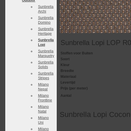
Outdoor
Sunbrella
Archi
Sunbrella
Domino
Sunbrella
Heritage
Sunbrella
Sunbrella Lopi LOP R
Lopi
Sunbrella
Stoffen voor Buiten
Marquetry
Soort
Sunbrella
Kleur
Solids
Breedte
Sunbrella
Materiaal
Stripes
Levertijd
Milano
Prijs (per meter)
Nepal
Milano
Aantal
Frontline
Milano
Natal
Sunbrella Lopi Coco
Milano
Uni
Milano