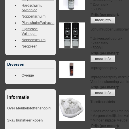
* Zeer sterk
Hardschuim /
* 500ML
Alveobloc
Prijs (per meter)
:
Noppenschuim
meer info
Plukschuim/Antraciet
Flightcase
Schuimrubber Lijmspray
Vullingen
* Universeel gebruik
Noppenschuim
* Zeer sterk
Neopreen
* 500ML
Prijs (per meter)
:
meer info
Diversen
Impregneerspray
Overige
Impregneerspray verkrij
Voor bescherming van lee
Prijs (per meter)
:
meer info
Informatie
Tricotkous klein
Over Meubelstoffenshop.nl
* Hoes voor Schuimrubb
* Vergemakkelijkt het vu
* Minder slijtage Meubel
Skai/ kunstleer kopen
Prijs (per meter)
: