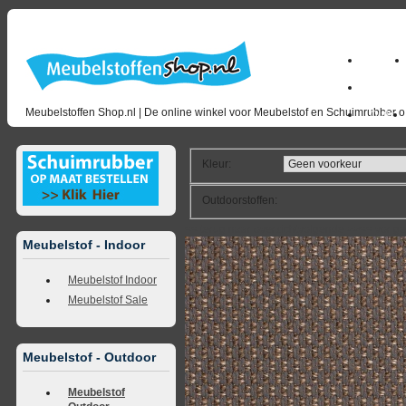
Home
milano_
Meubelstoffen Shop.nl | De online winkel voor Meubelstof en Schuimrubber op
Outlet
Kleur
:
Outdoorstoffen
:
<<
terug naar overzicht
volgende
>>
<<
vorig
Meubelstof - Indoor
Meubelstof Indoor
Meubelstof Sale
Meubelstof - Outdoor
Meubelstof