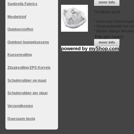
meer info
Sunbrella Fabrics
Tricotkous groot
Meubelstof
* Hoes voor Schuimrubb
* Vergemakkelijkt het vu
Outdoorstoffen
* Minder slijtage Meubel
Prijs (per meter)
:
Outdoor/ loungekussens
meer info
powered by
myShop.com
Kussenvulling
Zitzakvulling EPS Korrels
Schuimrubber op maat
Schuimrubber per plaat
Verzendkosten
Duurzaam bezig