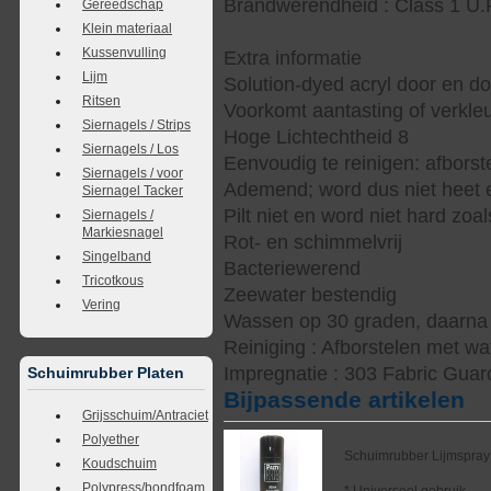
Brandwerendheid : Class 1 U.
Gereedschap
Klein materiaal
Kussenvulling
Extra informatie
Lijm
Solution-dyed acryl door en d
Ritsen
Voorkomt aantasting of verkle
Siernagels / Strips
Hoge Lichtechtheid 8
Siernagels / Los
Eenvoudig te reinigen: afbors
Siernagels / voor
Ademend; word dus niet heet e
Siernagel Tacker
Pilt niet en word niet hard zoal
Siernagels /
Markiesnagel
Rot- en schimmelvrij
Singelband
Bacteriewerend
Tricotkous
Zeewater bestendig
Vering
Wassen op 30 graden, daarna s
Reiniging : Afborstelen met wa
Impregnatie : 303 Fabric Guar
Schuimrubber Platen
Bijpassende artikelen
Grijsschuim/Antraciet
Polyether
Schuimrubber Lijmspray
Koudschuim
Polypress/bondfoam
* Universeel gebruik