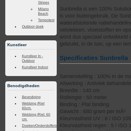
Stripes
Sunbrella is een 100% Solutio
Milano
Beach
is voor buitengebruik. De Sunb
Tempotest
waterafstotende nabehandelin
Outdoor doek
vetvlekken, vloeistoffen en op
word dus speciaal ontwikkeld 
gebruikt, in de tuin, op een te
Kunstleer
Kunstleer In -
Specificaties Sunbrella
Outdoor
Kunstleer Indoor
Samenstelling : 100% in de ma
Afwerking : Antivlek behandel
Benodigdheden
Breedte : 140 cm
Rollengte : 50 meter
Bevestiging
Webbing /Riet
Binding : Plat binding
60cm.
Gewicht : 680 gram per mÂ²
Webbing /Riet. 60
Kleurvastheid UV : 8 / ISO 10
cm.
Kleurvastheid regen : 5 / ISO
Doeken/Onderstoffering