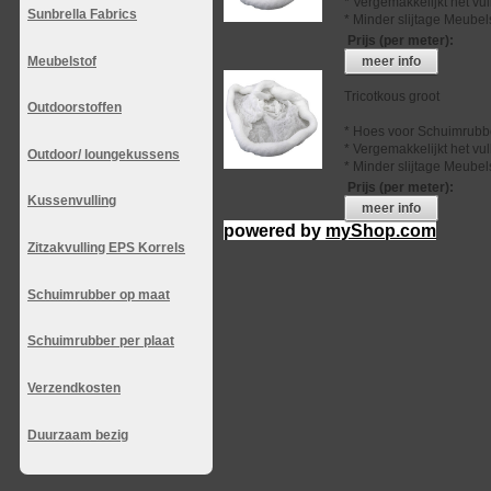
* Vergemakkelijkt het vu
Sunbrella Fabrics
* Minder slijtage Meubel
Prijs (per meter)
:
Meubelstof
meer info
Tricotkous groot
Outdoorstoffen
* Hoes voor Schuimrubb
* Vergemakkelijkt het vu
Outdoor/ loungekussens
* Minder slijtage Meubel
Prijs (per meter)
:
Kussenvulling
meer info
powered by
myShop.com
Zitzakvulling EPS Korrels
Schuimrubber op maat
Schuimrubber per plaat
Verzendkosten
Duurzaam bezig