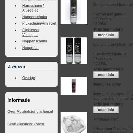
Schuimrubber Lijmspray
Hardschuim /
Alveobloc
* Universeel gebruik
Noppenschuim
* Zeer sterk
Plukschuim/Antraciet
* 500ML
Prijs (per meter)
:
Flightcase
Vullingen
meer info
Noppenschuim
Schuimrubber Lijmspray
Neopreen
* Universeel gebruik
* Zeer sterk
* 500ML
Diversen
Prijs (per meter)
:
meer info
Overige
Impregneerspray
Impregneerspray verkrij
Voor bescherming van lee
Informatie
Prijs (per meter)
:
meer info
Over Meubelstoffenshop.nl
Tricotkous klein
Skai/ kunstleer kopen
* Hoes voor Schuimrubb