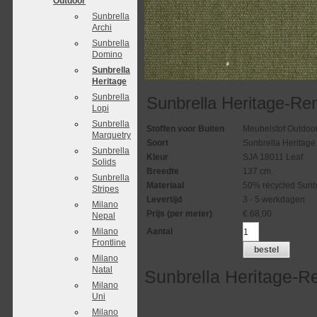
Outdoor
Sunbrella
Archi
Sunbrella
Domino
Sunbrella
Heritage
Sunbrella
Sunbrella Heritage-R
Lopi
Sunbrella
Stoffen voor Buiten
Meubelstof Outdoo
Marquetry
Soort
Sunbrella Heritage
Sunbrella
Kleur
SJA 18011 Leaf
Solids
Breedte
137 cm.
Sunbrella
Materiaal
50% recycled Sunbre
Stripes
Levertijd
3 - 5 werkdagen
Milano
Prijs (per meter)
€
68,00
Nepal
Milano
Aantal
Frontline
bestel
Milano
Natal
Sunbrella Heritage-R
Milano
Uni
Milano