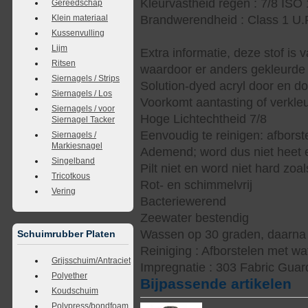
Kleurvastheid regen : 7/8 ISO
Gereedschap
Klein materiaal
Brandwerendheid : Class 1 U.
Kussenvulling
Lijm
Extra informatie, deze stof is 
Ritsen
waardoor er anders gekleurde
Siernagels / Strips
Solution-dyed acryl door en d
Siernagels / Los
Voorkomt aantasting of verkle
Siernagels / voor
Hoge Lichtechtheid 7/8
Siernagel Tacker
Eenvoudig te reinigen: afbors
Siernagels /
Markiesnagel
Ademend; word dus niet heet e
Singelband
Pilt niet en word niet hard zoal
Tricotkous
Rot- en schimmelvrij
Vering
Bacteriewerend
Zeewater bestendig
Wassen op 30 graden, daarna s
Schuimrubber Platen
Reiniging : Afborstelen met wa
Grijsschuim/Antraciet
Impregnatie : 303 Fabric Guar
Polyether
Bijpassende artikelen
Koudschuim
Polypress/bondfoam