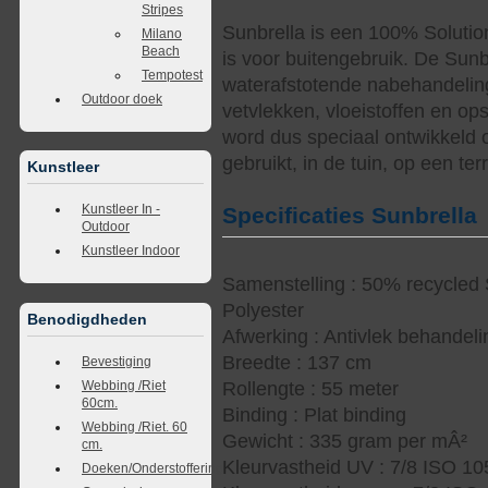
Stripes
Sunbrella is een 100% Solutio
Milano
Beach
is voor buitengebruik. De Sunb
Tempotest
waterafstotende nabehandelin
Outdoor doek
vetvlekken, vloeistoffen en op
word dus speciaal ontwikkeld 
gebruikt, in de tuin, op een te
Kunstleer
Kunstleer In -
Specificaties Sunbrella
Outdoor
Kunstleer Indoor
Samenstelling : 50% recycled S
Polyester
Benodigdheden
Afwerking : Antivlek behandel
Breedte : 137 cm
Bevestiging
Webbing /Riet
Rollengte : 55 meter
60cm.
Binding : Plat binding
Webbing /Riet. 60
Gewicht : 335 gram per mÂ²
cm.
Kleurvastheid UV : 7/8 ISO 1
Doeken/Onderstoffering