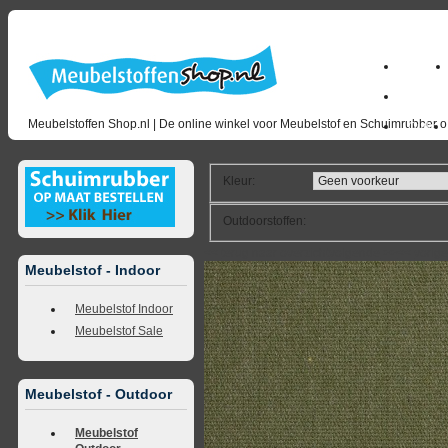
Home
milano_
Meubelstoffen Shop.nl | De online winkel voor Meubelstof en Schuimrubber op
Outlet
Kleur
:
Outdoorstoffen
:
<<
terug naar overzicht
volgende
>>
<<
vorig
Meubelstof - Indoor
Meubelstof Indoor
Meubelstof Sale
Meubelstof - Outdoor
Meubelstof