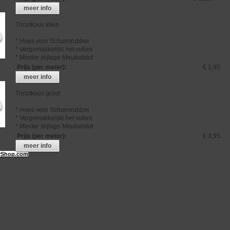
meer info
Tricotkous klein
* Hoes voor Schuimrubber
* Vergemakkelijkt het vullen
* Minder slijtage Meubelstof
Prijs (per meter)
:
€ 1,95
meer info
Tricotkous groot
* Hoes voor Schuimrubber
* Vergemakkelijkt het vullen
* Minder slijtage Meubelstof
Prijs (per meter)
:
€ 3,95
meer info
Shop.com