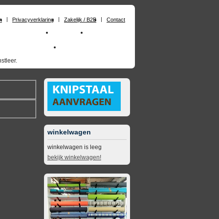
n
Privacyverklaring
Zakelijk / B2B
Contact
huimrubber op maat
Materialen
Zakelijk / B2B
skai_kunstleer outdoor
opruimingsartikelen
stleer.
winkelwagen
winkelwagen is leeg
bekijk winkelwagen!