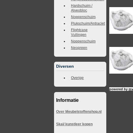
Hardschuim /
Alveobloc
Noppenschuim
Plukschuim/Antraciet
Flightcase
Vullingen
Noppenschuim
Neopreen
Diversen
Overige
powered by
my
Informatie
Over Meubelstoffenshop.nl
Skai/ kunstleer kopen