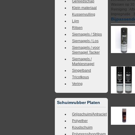
Gereedschap
Wassen op 30 g
Klein materiaal
Reiniging : Af
Impregnatie : 
Kussenvulling
Bijpassende
Lijm
Ritsen
Siernagels / Strips
Siernagels / Los
Siernagels / voor
Siernagel Tacker
Siernagels /
Markiesnagel
Singelband
Tricotkous
Vering
Schuimrubber Platen
Grijsschuim/Antraciet
Polyether
Koudschuim
Polypress/bondfoam