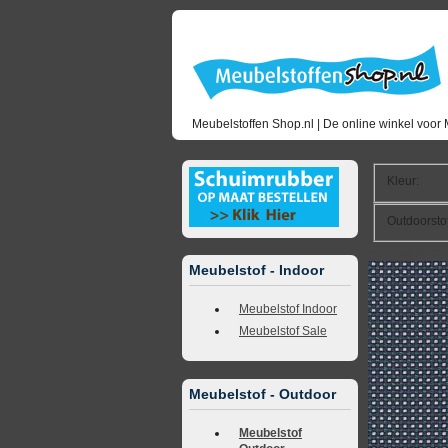
Meubelstoffen Shop.nl | De online winkel voor 
Kleur
:
Outdoorsto
<<
terug naar 
Meubelstof - Indoor
Meubelstof Indoor
Meubelstof Sale
Meubelstof - Outdoor
Meubelstof