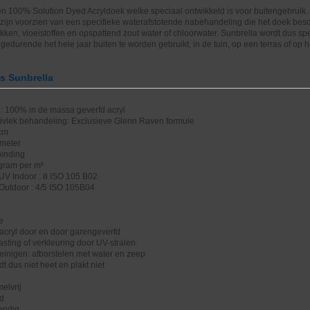
en 100% Solution Dyed Acryldoek welke speciaal ontwikkeld is voor buitengebruik.
zijn voorzien van een specifieke waterafstotende nabehandeling die het doek bes
ekken, vloeistoffen en opspattend zout water of chloorwater. Sunbrella wordt dus sp
gedurende het hele jaar buiten te worden gebruikt, in de tuin, op een terras of op 
es Sunbrella
: 100% in de massa geverfd acryl
tivlek behandeling: Exclusieve Glenn Raven formule
 cm
 meter
binding
 gram per m²
UV Indoor : 8 ISO 105 B02
 Outdoor : 4/5 ISO 105B04
e
acryl door en door garengeverfd
sting of verkleuring door UV-stralen
einigen: afborstelen met water en zeep
 dus niet heet en plakt niet
d
elvrij
nd
endig