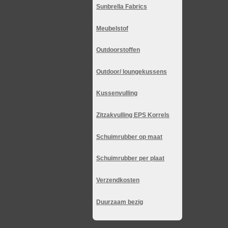
Sunbrella Fabrics
Meubelstof
Outdoorstoffen
Outdoor/ loungekussens
Kussenvulling
Zitzakvulling EPS Korrels
Schuimrubber op maat
Schuimrubber per plaat
Verzendkosten
Duurzaam bezig