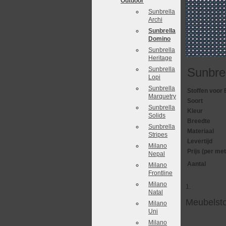
Outdoor
Sunbrella
Archi
Sunbrella
Domino
Sunbrella
Heritage
Sunbrella
Sunbre
Lopi
Sunbrella
Stoffen voor 
Marquetry
Soort
Sunbrella
Kleur
Solids
Breedte
Sunbrella
Materiaal
Stripes
Levertijd
Milano
Prijs (per met
Nepal
Aantal
Milano
Frontline
Milano
1.
Natal
Meubelsto
Milano
Uni
Milano