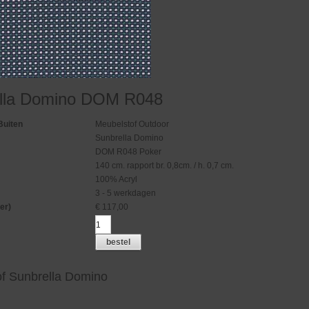
lla Domino DOM R048
Buiten
Meubelstof Outdoor
Sunbrella Domino
DOM R048 Poker
140 cm. rapport br. 0,8cm. / h. 0,7 cm.
100% Acryl
3 - 5 werkdagen
er)
€
117,00
bestel
f Sunbrella Domino