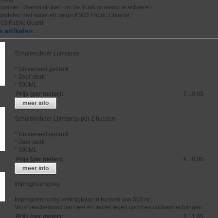
raden, daarna strijken om de finish opnieuw te activeren.
borstelen met water en zeep of 303 Fabric Cleaner.
303 Fabric Guard
 artikelen
Schuimrubber Lijmspray
* Universeel gebruik
* Zeer sterk
* 500ML
Prijs (per meter)
:
€ 10,95
meer info
Schuimrubber Lijmspray per 2 bussen
* Universeel gebruik
* Zeer sterk
* 500ML
Prijs (per meter)
:
€ 18,95
meer info
Impregneerspray
Impregneerspray verkrijgbaar in bussen van 500 ml.
Voor bescherming van leer en textiel tegen vocht en vuilaanhechtingen.
Prijs (per meter)
:
€ 11,95