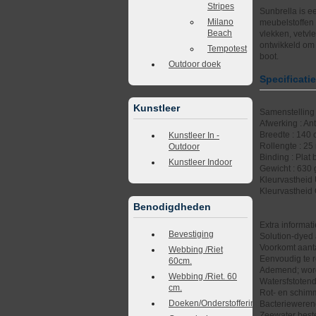
Stripes
Sunbrella is e
Milano
meubelstoffen 
Beach
vlekken, vetvl
ontwikkeld om 
Tempotest
boot.
Outdoor doek
Specificati
Kunstleer
Samenstelling 
Afwerking : An
Breedte : 140
Kunstleer In -
Rollengte : 25
Outdoor
Binding : Plat 
Kunstleer Indoor
Gewicht : 630
Kleurvastheid 
Kleurvastheid
Benodigdheden
Extra informati
Bevestiging
Solution-dyed 
Voorkomt aanta
Webbing /Riet
Eenvoudig te r
60cm.
Ademend; wordt
Webbing /Riet. 60
Watersfstoten
cm.
Rot- en schimm
Doeken/Onderstoffering
Bacteriewere
Zeewater best