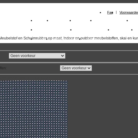
Faq
Voorwaarde
Home
Meubelstof
Kunstleer
Schuimrubberplaten
Sc
milano_outdoorstoffen
skai kunstleer kopen
outdoorstof
Meubelstof en Schuimrubber op maat, Indoor en outdoor meubelstoffen, skai en kun
Outlet
Meubelstof indoor
duurzaam
ffen
:
overzicht
volgende
>>
<<
vorige