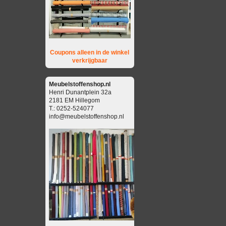
Coupons alleen in de winkel
verkrijgbaar
Meubelstoffenshop.nl
Henri Dunantplein 32a
2181 EM Hillegom
T.: 0252-524077
info@meubelstoffenshop.nl