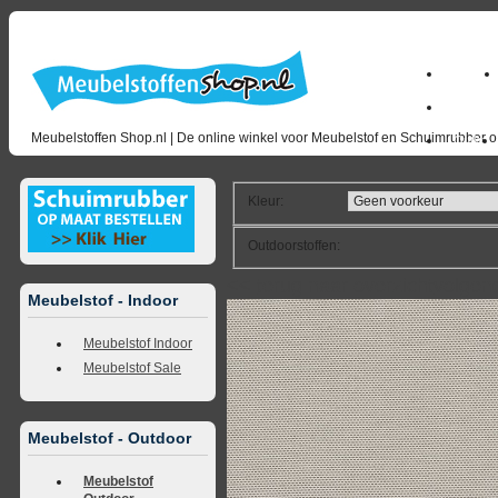
Home
milano_
Meubelstoffen Shop.nl | De online winkel voor Meubelstof en Schuimrubber op
Outlet
Kleur
:
Outdoorstoffen
:
<<
terug naar overzicht
volgen
Meubelstof - Indoor
Meubelstof Indoor
Meubelstof Sale
Meubelstof - Outdoor
Meubelstof