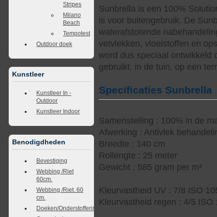
Stripes
Sunbrella is een 100% Solutio
Milano
is voor buitengebruik. De Sunb
Beach
waterafstotende nabehandelin
Tempotest
vetvlekken, vloeistoffen en op
Outdoor doek
word dus speciaal ontwikkeld 
gebruikt, in de tuin, op een te
Kunstleer
Specificaties Sunbrella
Kunstleer In -
Outdoor
Kunstleer Indoor
Samenstelling : 100% in de ma
Afwerking : Antivlek behandel
Benodigdheden
Breedte : 140 cm
Rollengte : 25 meter
Bevestiging
Gewicht : 585 gram per m²
Webbing /Riet
60cm.
Kleurvastheid UV : 7/8 ISO 1
Webbing /Riet. 60
cm.
Kleurvastheid regen : 4/5 ISO
Doeken/Onderstoffering