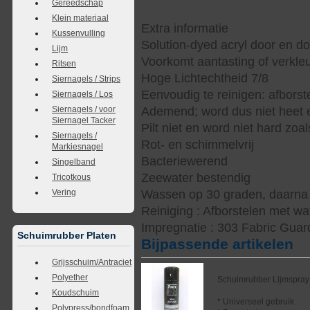
Gereedschap
Klein materiaal
Extra informatie
Kussenvulling
Solution-dyed acryl door en d
Lijm
Voorkomt aantasting of verkle
Ritsen
Hoge Lichtechtheid 7/8
Siernagels / Strips
Eenvoudig te reinigen: afbors
Siernagels / Los
Siernagels / voor
Ademend; word dus niet heet e
Siernagel Tacker
Pilt niet en word niet hard zoal
Siernagels /
Rot- en schimmelvrij
Markiesnagel
Bacteriewerend
Singelband
Zeewater bestendig
Tricotkous
Vering
Wassen op 30 graden, daarna s
Reiniging : Afborstelen met wa
Impregnatie : 303 Fabric Guar
Schuimrubber Platen
Bijpassende artikelen
Grijsschuim/Antraciet
Polyether
Schuimrubber Lijmspray
Koudschuim
* Universeel gebruik
Polypress/bondfoam