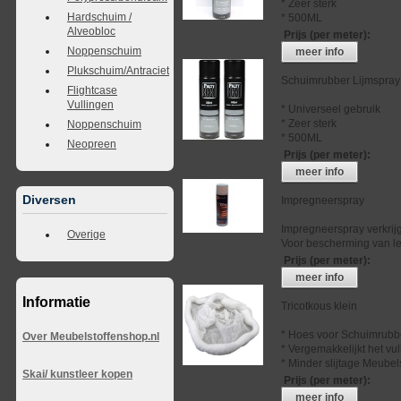
* Zeer sterk
Hardschuim /
* 500ML
Alveobloc
Prijs (per meter)
:
Noppenschuim
meer info
Plukschuim/Antraciet
Schuimrubber Lijmspray
Flightcase
Vullingen
* Universeel gebruik
* Zeer sterk
Noppenschuim
* 500ML
Neopreen
Prijs (per meter)
:
meer info
Diversen
Impregneerspray
Impregneerspray verkrij
Overige
Voor bescherming van lee
Prijs (per meter)
:
meer info
Informatie
Tricotkous klein
* Hoes voor Schuimrubb
Over Meubelstoffenshop.nl
* Vergemakkelijkt het vu
* Minder slijtage Meubel
Skai/ kunstleer kopen
Prijs (per meter)
:
meer info