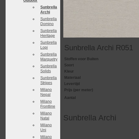
Outdoor
Sunbrella
Archi
Sunbrella
Domino
Sunbrella
Heritage
Sunbrella
Sunbrella Archi R051
Lopi
Sunbrella
Stoffen voor Buiten
Marquetry
Soort
Sunbrella
Solids
Kleur
Materiaal
Sunbrella
Stripes
Levertijd
Milano
Prijs (per meter)
Nepal
Aantal
Milano
Frontline
Milano
Sunbrella Archi
Natal
Milano
Uni
Milano