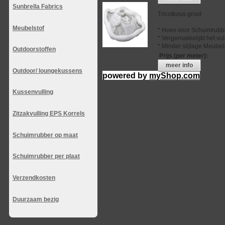
Sunbrella Fabrics
Tricotkous groot
Meubelstof
* Hoes voor Schuimrubb
* Vergemakkelijkt het vu
* Minder slijtage Meubel
Outdoorstoffen
Prijs (per meter)
:
meer info
Outdoor/ loungekussens
powered by
myShop.com
Kussenvulling
Zitzakvulling EPS Korrels
Schuimrubber op maat
Schuimrubber per plaat
Verzendkosten
Duurzaam bezig