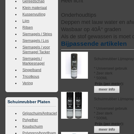
Heel licht
Gereedschap
Klein materiaal
Onderhoudtips
Kussenvulling
Lijm
Deppen met lauw water en af
Ritsen
Wasbaar op 40Â° graden
Siernagels / Strips
Als de stof gewassen is moet 
Siernagels / Los
Bijpassende artikelen
Siernagels / voor
Siernagel Tacker
Siernagels /
Schuimrubber Lijmspray
Markiesnagel
* Universeel gebruik
Singelband
* Zeer sterk
Tricotkous
* 500ML
Vering
Prijs (per meter)
:
meer info
Schuimrubber Lijmspray
Schuimrubber Platen
* Universeel gebruik
* Zeer sterk
Grijsschuim/Antraciet
* 500ML
Polyether
Prijs (per meter)
:
Koudschuim
meer info
Polypress/bondfoam