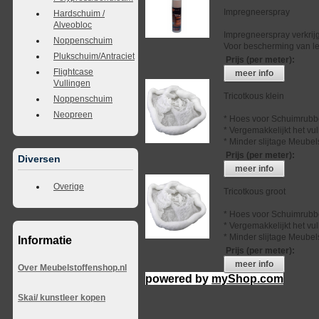
Impregneerspray
Hardschuim /
Alveobloc
Impregneerspray verkrij
Noppenschuim
Voor bescherming van lee
Plukschuim/Antraciet
Prijs (per meter)
:
Flightcase
meer info
Vullingen
Tricotkous klein
Noppenschuim
Neopreen
* Hoes voor Schuimrubb
* Vergemakkelijkt het vu
* Minder slijtage Meubel
Prijs (per meter)
:
Diversen
meer info
Overige
Tricotkous groot
* Hoes voor Schuimrubb
* Vergemakkelijkt het vu
* Minder slijtage Meubel
Informatie
Prijs (per meter)
:
meer info
Over Meubelstoffenshop.nl
powered by
myShop.com
Skai/ kunstleer kopen