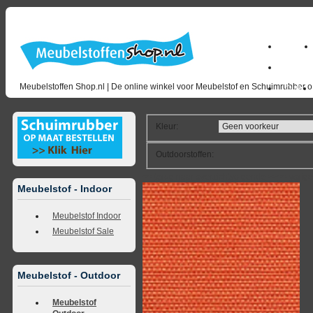
Home
milano_
Meubelstoffen Shop.nl | De online winkel voor Meubelstof en Schuimrubber op
Outlet
Kleur
:
Outdoorstoffen
:
<<
terug naar overzicht
volgende
>>
<<
vorig
Meubelstof - Indoor
Meubelstof Indoor
Meubelstof Sale
Meubelstof - Outdoor
Meubelstof