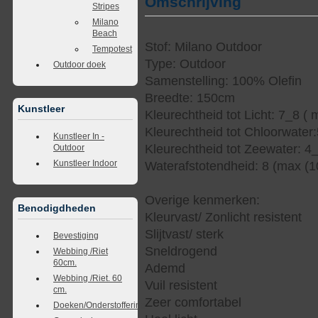
Omschrijving
Stripes
Milano
Beach
Stof: Milano Outdoor
Tempotest
Type: Outdoor
Outdoor doek
Samenstelling: 100% Olefin
Breedte: 150cm
Kunstleer
Kleurechtheid tot Licht: 7_8 ( 
Kleurechtheid tot Chloorwater
Kunstleer In -
Kleurechtheid tot Zeewater: 4
Outdoor
Kunstleer Indoor
Waterafstotendheid: 8 (max (1
Overige kenmerken:
Benodigdheden
Kleurvast/ Zonlicht resistent
Slijtvast/ sterk
Bevestiging
Sneldrogend
Webbing /Riet
60cm.
Ademd
Webbing /Riet. 60
Vuil resistent
cm.
Zeer comfortabel
Doeken/Onderstoffering