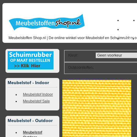
Home
milano_
Meubelstoffen Shop.nl | De online winkel voor Meubelstof en Schuimrubber op
Outlet
Kleur
:
Outdoorstoffen
:
<<
terug naar overzicht
volgende
>>
<<
vorig
Meubelstof - Indoor
Meubelstof Indoor
Meubelstof Sale
Meubelstof - Outdoor
Meubelstof