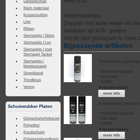
Heel licht
Gereedschap
Klein materiaal
Onderhoudtips
Kussenvulling
Lijm
Deppen met lauw water en af
Ritsen
Wasbaar op 40Â° graden
Siernagels / Strips
Als de stof gewassen is moet 
Siernagels / Los
Bijpassende artikelen
Siernagels / voor
Siernagel Tacker
Siernagels /
Schuimrubber Lijmspray
Markiesnagel
* Universeel gebruik
Singelband
* Zeer sterk
Tricotkous
* 500ML
Vering
Prijs (per meter)
:
meer info
Schuimrubber Lijmspray
Schuimrubber Platen
* Universeel gebruik
* Zeer sterk
Grijsschuim/Antraciet
* 500ML
Polyether
Prijs (per meter)
:
Koudschuim
meer info
Polypress/bondfoam