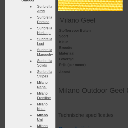
Outdoor
Sunbrella
Archi
Sunbrella
Milano Geel
Domino
Sunbrella
Stoffen voor Buiten
Heritage
Soort
Sunbrella
Kleur
Lopi
Breedte
Sunbrella
Materiaal
Marquetry
Levertijd
Sunbrella
Prijs (per meter)
Solids
Sunbrella
Aantal
Stripes
Milano
Nepal
Milano Outdoor Geel
Milano
Frontline
Milano
Natal
Technische specificaties
Milano
Uni
Milano