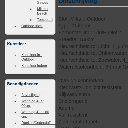
Omschrijving
Stripes
Milano
Beach
Stof: Milano Outdoor
Tempotest
Type: Outdoor
Outdoor doek
Samenstelling: 100% Olefin
Breedte: 150cm
Kunstleer
Kleurechtheid tot Licht: 7_8 ( 
Kleurechtheid tot Chloorwater
Kunstleer In -
Kleurechtheid tot Zeewater: 4
Outdoor
Kunstleer Indoor
Waterafstotendheid: 8 (max (1
Overige kenmerken:
Benodigdheden
Kleurvast/ Zonlicht resistent
Slijtvast/ sterk
Bevestiging
Sneldrogend
Webbing /Riet
60cm.
Ademd
Webbing /Riet. 60
Vuil resistent
cm.
Zeer comfortabel
Doeken/Onderstoffering