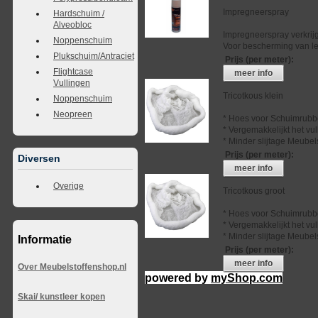
Impregneerspray
Hardschuim /
Alveobloc
Impregneerspray verkrij
Noppenschuim
Voor bescherming van lee
Plukschuim/Antraciet
Prijs (per meter)
:
Flightcase
meer info
Vullingen
Tricotkous klein
Noppenschuim
Neopreen
* Hoes voor Schuimrubb
* Vergemakkelijkt het vu
* Minder slijtage Meubel
Prijs (per meter)
:
Diversen
meer info
Overige
Tricotkous groot
* Hoes voor Schuimrubb
* Vergemakkelijkt het vu
* Minder slijtage Meubel
Informatie
Prijs (per meter)
:
meer info
Over Meubelstoffenshop.nl
powered by
myShop.com
Skai/ kunstleer kopen