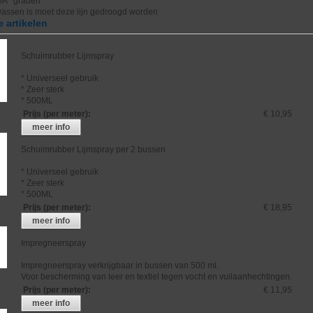
0Â° graden
wassen is moet deze lijn gedroogd worden
 artikelen
Schuimrubber Lijmspray
* Universeel gebruik
* Zeer sterk
* 500ML
Prijs (per meter)
:
€ 10,95
meer info
Schuimrubber Lijmspray per 2 bussen
* Universeel gebruik
* Zeer sterk
* 500ML
Prijs (per meter)
:
€ 18,95
meer info
Impregneerspray
Impregneerspray verkrijgbaar in bussen van 500 ml.
Voor bescherming van leer en textiel tegen vocht en vuilaanhechtingen.
Prijs (per meter)
:
€ 11,95
meer info