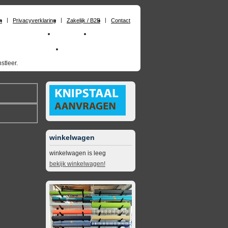
n
Privacyverklaring
Zakelijk / B2B
Contact
huimrubber op maat
Materialen
Zakelijk / B2B
skai_kunstleer outdoor
opruimingsartikelen
stleer.
winkelwagen
winkelwagen is leeg
bekijk winkelwagen!