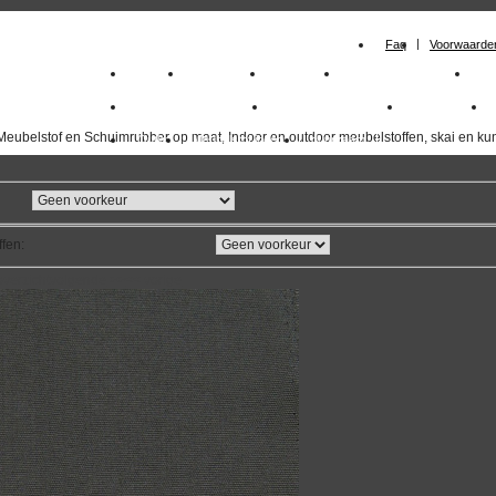
Faq
Voorwaarde
Home
Meubelstof
Kunstleer
Schuimrubberplaten
Sc
milano_outdoorstoffen
skai kunstleer kopen
outdoorstof
Meubelstof en Schuimrubber op maat, Indoor en outdoor meubelstoffen, skai en kun
Outlet
Meubelstof indoor
duurzaam
ffen
:
overzicht
volgende
>>
<<
vorige