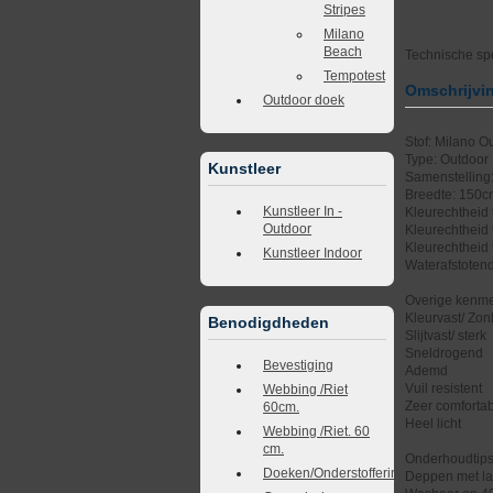
Stripes
Milano
Beach
Technische spe
Tempotest
Omschrijvi
Outdoor doek
Stof: Milano O
Type: Outdoor
Kunstleer
Samenstelling
Breedte: 150
Kunstleer In -
Kleurechtheid t
Outdoor
Kleurechtheid 
Kleurechtheid 
Kunstleer Indoor
Waterafstotend
Overige kenme
Kleurvast/ Zonl
Benodigdheden
Slijtvast/ sterk
Sneldrogend
Bevestiging
Ademd
Vuil resistent
Webbing /Riet
Zeer comforta
60cm.
Heel licht
Webbing /Riet. 60
cm.
Onderhoudtip
Doeken/Onderstoffering
Deppen met la