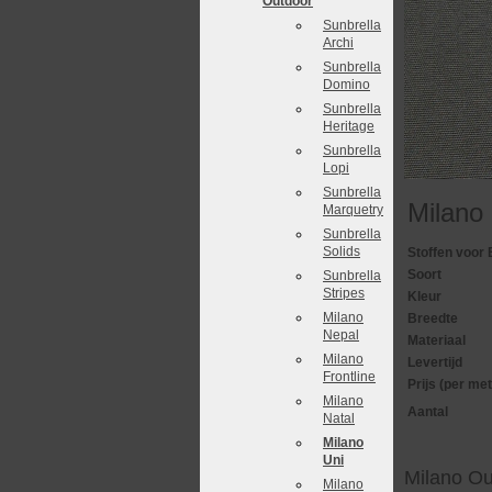
Outdoor
Sunbrella
Archi
Sunbrella
Domino
Sunbrella
Heritage
Sunbrella
Lopi
Sunbrella
Milano
Marquetry
Sunbrella
Solids
Stoffen voor 
Soort
Sunbrella
Stripes
Kleur
Milano
Breedte
Nepal
Materiaal
Milano
Levertijd
Frontline
Prijs (per met
Milano
Aantal
Natal
Milano
Uni
Milano Ou
Milano