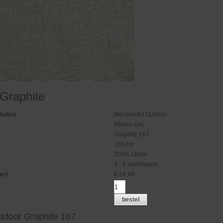
 Graphite
Buiten
Meubelstof Outdoor
Milano Uni
Graphite 167
150 cm
100% Olefin
3 - 5 werkdagen
er)
€
24,95
bestel
tdoor Graphite 167