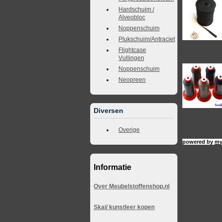
Hardschuim /
Alveobloc
Noppenschuim
Plukschuim/Antraciet
Flightcase
Vullingen
Noppenschuim
Neopreen
Diversen
Overige
powered by
my
Informatie
Over Meubelstoffenshop.nl
Skai/ kunstleer kopen