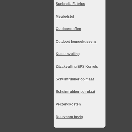
Sunbrella Fabrics
Meubelstof
Outdoorstoffen
Outdoor/ loungekussens
Kussenvulling
Zitzakvulling EPS Korrels
Schuimrubber op maat
Schuimrubber per plaat
Verzendkosten
Duurzaam bezig