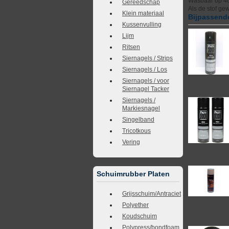
Wasbaar op 4
Gereedschap
Als de stof ge
Klein materiaal
Bijpassende
Kussenvulling
Lijm
Ritsen
Siernagels / Strips
Siernagels / Los
Siernagels / voor
Siernagel Tacker
Siernagels /
Markiesnagel
Singelband
Tricotkous
Vering
Schuimrubber Platen
Grijsschuim/Antraciet
Polyether
Koudschuim
Polypress/bondfoam