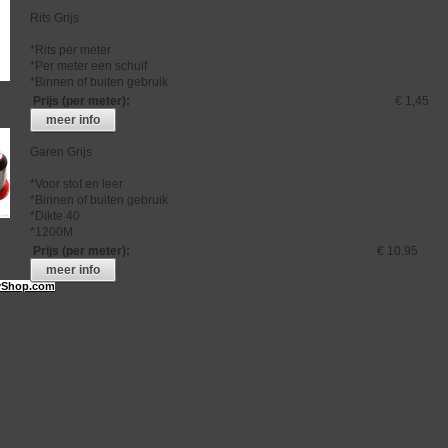
Rits Grijs
*Rits per meter
*Per meter een schuif
*Binnen of buiten gebruik
Prijs (per meter)
:
€ 1,45
meer info
Garen Grijs
*Voor stof en leer
*Binnen of buiten gebruik
*Dikte 40
*1200M
Prijs (per meter)
:
€ 10,95
meer info
Shop.com