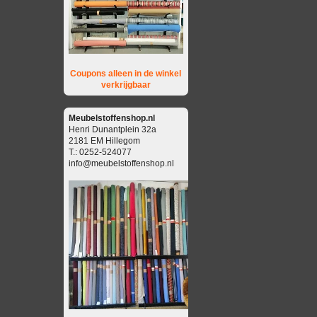
Coupons alleen in de winkel
verkrijgbaar
Meubelstoffenshop.nl
Henri Dunantplein 32a
2181 EM Hillegom
T.: 0252-524077
info@meubelstoffenshop.nl