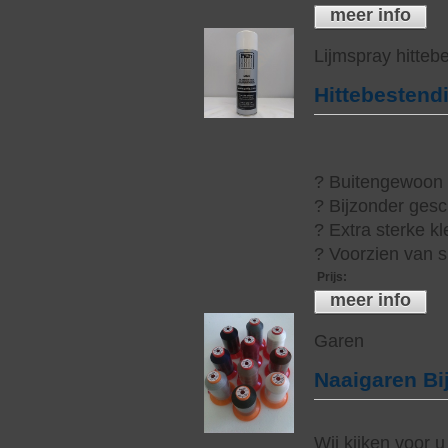
meer info
Lijmspray hitteb
Hittebestend
? Buitengewoon h
? Bijzonder gesc
? Extra sterke kl
? Voorzien van s
Prijs
:
meer info
Garen
Naaigaren Bi
Wij kijken voor u