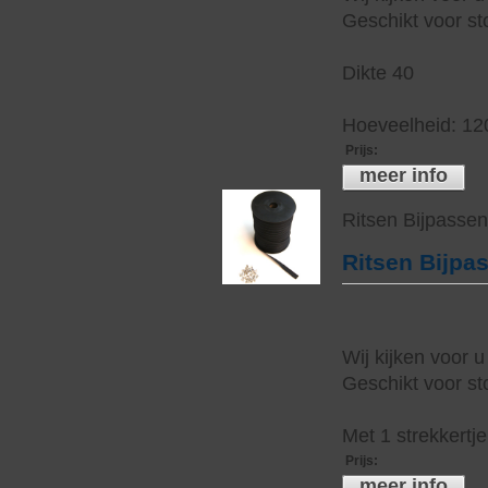
Geschikt voor sto
Dikte 40
Hoeveelheid: 12
Prijs
:
meer info
Ritsen Bijpasse
Ritsen Bijpa
Wij kijken voor u
Geschikt voor sto
Met 1 strekkertj
Prijs
:
meer info