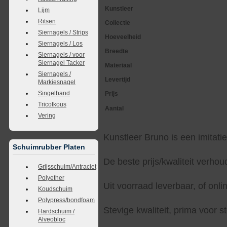
Kunstleer
Lijm
Ritsen
Collectie
Siernagels / Strips
Hoeveelheid
Siernagels / Los
Breedte
Siernagels / voor
Siernagel Tacker
Materiaal
Siernagels /
Levertijd
Markiesnagel
Singelband
Prijs
Tricotkous
Aantal
Vering
Kunstleer Bruno is een imitatie
Schuimrubber Platen
De beste prijs/kwaliteit verho
Grijsschuim/Antraciet
Polyether
Uit voorraad leverbaar, of onlin
Koudschuim
Polypress/bondfoam
Stevige kwaliteit, prima voor s
Hardschuim /
Alveobloc