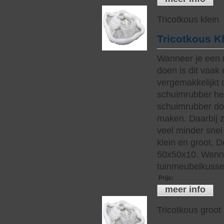
Tricotkous klein
Tricotkous K
Wanneer je een 
doen is dit vaak 
vergemakkelijkt 
schuimrubber hee
schuimrubber do
maken. Daarbij z
veel minder snel 
klein en groot. 
50x50x10. Wanne
tuinmeubelkussen
Prijs
:
meer info
Tricotkous groot