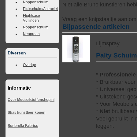
Noppenschuim
Niet alle Bruno kunstleren heb
Plukschuim/Antraciet
Flightcase
Vraag een knipstaaltje aan om d
Vullingen
Bijpassende artikelen
Noppenschuim
Neopreen
Lijmspray
Diversen
Palty Schui
Overige
*
Professionele
* Bruikbaar voor
Informatie
* Universeel geb
* Uitstekend ges
Over Meubelstoffenshop.nl
* Voor Meubels e
*
Niet
bruikbaar v
Skai/ kunstleer kopen
Veel gebruikt in
leggen.
Sunbrella Fabrics