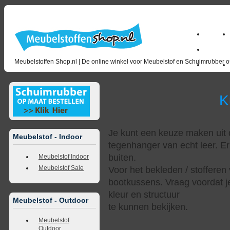
Home
milano_
Meubelstoffen Shop.nl | De online winkel voor Meubelstof en Schuimrubber op
Outlet
Kunstl
Je kunt een keuze maken uit d
Meubelstof - Indoor
tegenhanger van echt leer. Er
buiten.
Meubelstof Indoor
Meubelstof Sale
Voor het bekleden / stofferen 
bootkussens. Vraag voordat j
kleur en structuur
Meubelstof - Outdoor
te kunnen bekijken.
Meubelstof
Outdoor