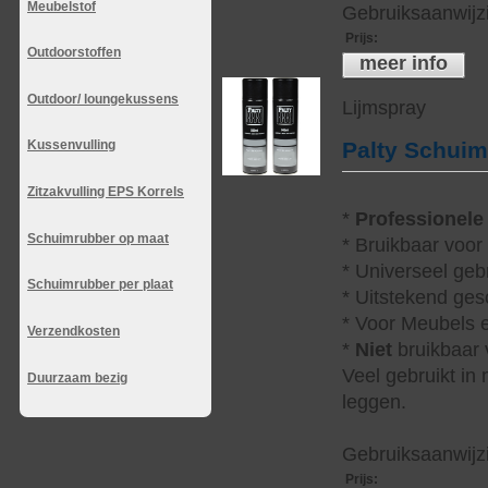
Meubelstof
Gebruiksaanwijzi
Prijs
:
Outdoorstoffen
meer info
Outdoor/ loungekussens
Lijmspray
Kussenvulling
Palty Schui
Zitzakvulling EPS Korrels
*
Professionele
Schuimrubber op maat
* Bruikbaar voor
* Universeel geb
Schuimrubber per plaat
* Uitstekend ges
* Voor Meubels e
Verzendkosten
*
Niet
bruikbaar v
Veel gebruikt in
Duurzaam bezig
leggen.
Gebruiksaanwijzi
Prijs
: