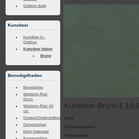
<<
terug naar overzicht
volgende
>>
<<
vorig
Outdoor doek
Kunstleer
Kunstleer In -
Outdoor
Kunstleer Indoor
Bruno
Benodigdheden
Bevestiging
Webbing /Riet
60cm.
Kunstleer Bruno € 19,9
Webbing /Riet. 60
cm.
Doeken/Onderstoffering
Kleur
Gereedschap
Brandvertragend
Klein materiaal
Prijscategorie
Kussenvulling