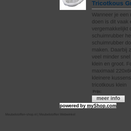
Tricotkous G
Wanneer je een 
doen is dit vaak 
vergemakkelijkt 
schuimrubber hee
schuimrubber do
maken. Daarbij z
veel minder snel 
klein en groot. 
maximaal 220x60
kleinere kussen
tricotkous klein
Prijs
:
meer info
powered by
myShop.com
Meubelstoffen-shop.nl | Meubelstoffen Webwinkel