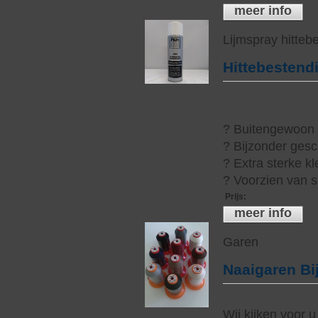
meer info
Lijmspray hitteb
Hittebestend
? Buitengewoon h
? Bijzonder gesc
? Extra sterke kl
? Voorzien van s
Prijs
:
meer info
Garen
Naaigaren Bi
Wij kijken voor u