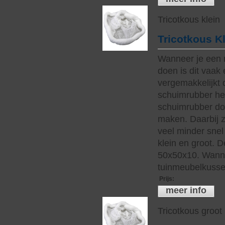
Tricotkous klein
Tricotkous K
Wanneer je een 
doen is dit vaak 
vergemakkelijkt 
schuimrubber hee
schuimrubber do
maken. Daarbij z
veel minder snel 
klein en groot. 
50x50x10. Wanne
tuinmeubelkussen
Prijs
:
meer info
Tricotkous groot