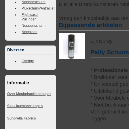
Noppenschuim
Niet alle Bruno kunstleren heb
Plukschuim/Antraciet
Flightcase
Vraag een knipstaaltje aan om d
Vullingen
Bijpassende artikelen
Noppenschuim
Neopreen
Lijmspray
Diversen
Palty Schui
Overige
*
Professionele
* Bruikbaar voor
Informatie
* Universeel geb
* Uitstekend ges
Over Meubelstoffenshop.nl
* Voor Meubels e
*
Niet
bruikbaar v
Skai/ kunstleer kopen
Veel gebruikt in
leggen.
Sunbrella Fabrics