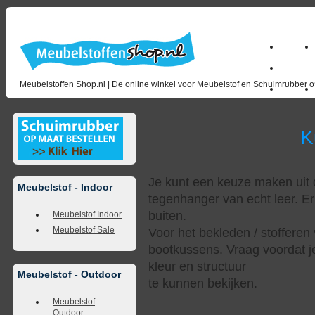
Home
milano_
Meubelstoffen Shop.nl | De online winkel voor Meubelstof en Schuimrubber op
Outlet
Kunstl
Je kunt een keuze maken uit d
Meubelstof - Indoor
tegenhanger van echt leer. Er
buiten.
Meubelstof Indoor
Meubelstof Sale
Voor het bekleden / stofferen 
bootkussens. Vraag voordat j
kleur en structuur
Meubelstof - Outdoor
te kunnen bekijken.
Meubelstof
Outdoor