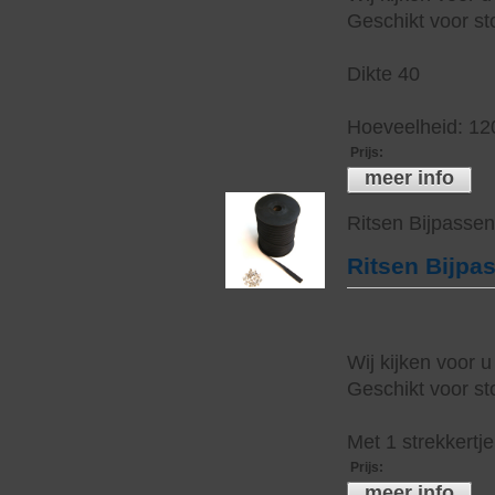
Geschikt voor sto
Dikte 40
Hoeveelheid: 12
Prijs
:
meer info
Ritsen Bijpasse
Ritsen Bijpa
Wij kijken voor u
Geschikt voor sto
Met 1 strekkertj
Prijs
:
meer info