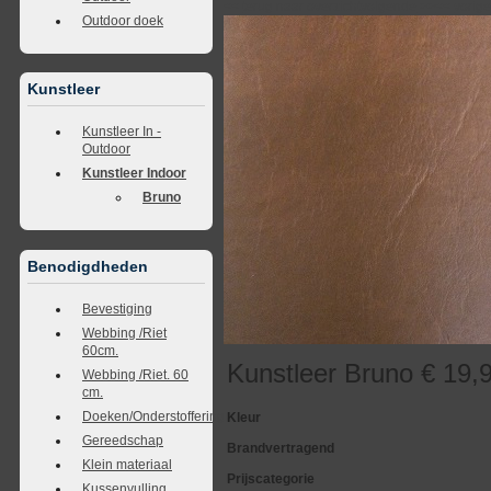
<<
terug naar overzicht
volgende
>>
<<
vorig
Outdoor doek
Kunstleer
Kunstleer In -
Outdoor
Kunstleer Indoor
Bruno
Benodigdheden
Bevestiging
Webbing /Riet
60cm.
Kunstleer Bruno € 19,9
Webbing /Riet. 60
cm.
Doeken/Onderstoffering
Kleur
Gereedschap
Brandvertragend
Klein materiaal
Prijscategorie
Kussenvulling