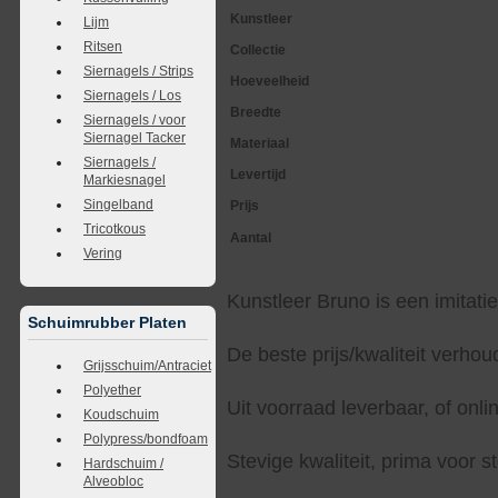
Kunstleer
Lijm
Ritsen
Collectie
Siernagels / Strips
Hoeveelheid
Siernagels / Los
Breedte
Siernagels / voor
Siernagel Tacker
Materiaal
Siernagels /
Levertijd
Markiesnagel
Singelband
Prijs
Tricotkous
Aantal
Vering
Kunstleer Bruno is een imitatie
Schuimrubber Platen
De beste prijs/kwaliteit verho
Grijsschuim/Antraciet
Polyether
Uit voorraad leverbaar, of onlin
Koudschuim
Polypress/bondfoam
Stevige kwaliteit, prima voor s
Hardschuim /
Alveobloc