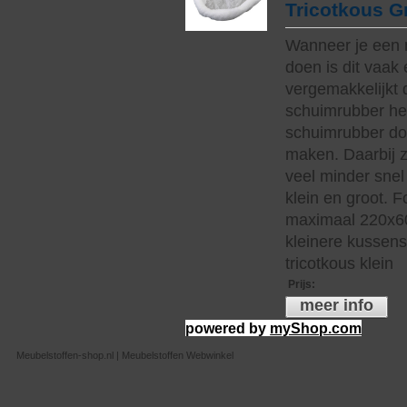
Tricotkous G
Wanneer je een 
doen is dit vaak 
vergemakkelijkt 
schuimrubber hee
schuimrubber do
maken. Daarbij z
veel minder snel 
klein en groot. 
maximaal 220x60
kleinere kussen
tricotkous klein
Prijs
:
meer info
powered by
myShop.com
Meubelstoffen-shop.nl | Meubelstoffen Webwinkel