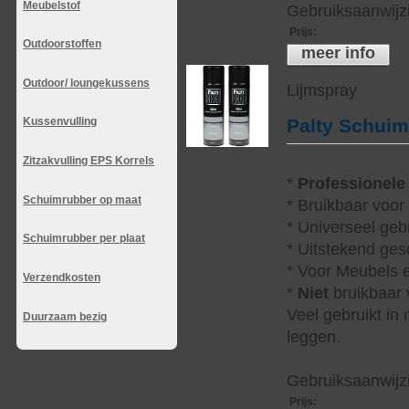
Meubelstof
Gebruiksaanwijzi
Prijs
:
Outdoorstoffen
meer info
Outdoor/ loungekussens
Lijmspray
Kussenvulling
Palty Schui
Zitzakvulling EPS Korrels
*
Professionele
Schuimrubber op maat
* Bruikbaar voor
* Universeel geb
Schuimrubber per plaat
* Uitstekend ges
* Voor Meubels e
Verzendkosten
*
Niet
bruikbaar v
Veel gebruikt in
Duurzaam bezig
leggen.
Gebruiksaanwijzi
Prijs
: