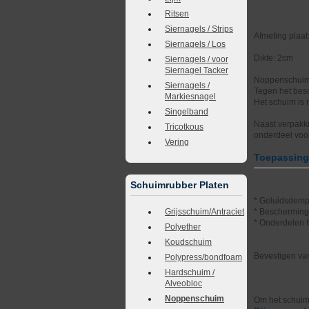
Ritsen
Siernagels / Strips
Afmeting plaa
Siernagels / Los
Dikte: 2cm
Siernagels / voor
Siernagel Tacker
Noppenschuim v
Siernagels /
Tegen het bes
Markiesnagel
Het schuim is 
Singelband
Naast verpakki
Tricotkous
onderdeel voor
Vering
Toepassin
Schuimrubber Platen
* Geluidsdempi
Grijsschuim/Antraciet
* Bescherming
* Onderdelen f
Polyether
Koudschuim
Bevestigen va
Polypress/bondfoam
Hardschuim /
Alveobloc
Noppenschuim
Om het schuim 