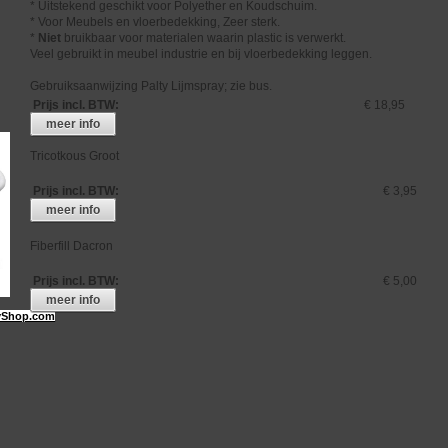
* Uitstekend geschikt voor Polyether en Koudschuim.
* Voor Meubels en vloerbedekking, Zeer sterk.
*
Niet
bruikbaar voor materialen waarin plastic is verwerkt.
Veel gebruikt in meubel industrie en bij vloerbedekking leggen.
Gebruiksaanwijzing Palty Lijmspray; zie bus.
Prijs incl. BTW
:
€ 18,95
meer info
Tricotkous Groot
Prijs incl. BTW
:
€ 3,95
meer info
Fiberfill Dacron
Prijs incl. BTW
:
€ 5,00
meer info
Shop.com