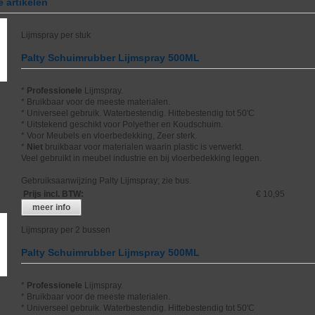
 artikelen
Lijmspray per stuk
Palty Schuimrubber Lijmspray 500ML
*
Professionele
Lijmspray.
* Bruikbaar voor de meeste materialen.
* Universeel gebruik. Waterbestendig. Hittebestendig tot 50'C
* Uitstekend geschikt voor Polyether en Koudschuim.
* Voor Meubels en vloerbedekking, Zeer sterk.
*
Niet
bruikbaar voor materialen waarin plastic is verwerkt.
Veel gebruikt in meubel industrie en bij vloerbedekking leggen.
Gebruiksaanwijzing Palty Lijmspray; zie bus.
Prijs incl. BTW
:
€ 10,95
meer info
Lijmspray per 2 bussen
Palty Schuimrubber Lijmspray 500ML
*
Professionele
Lijmspray.
* Bruikbaar voor de meeste materialen.
* Universeel gebruik. Waterbestendig. Hittebestendig tot 50'C