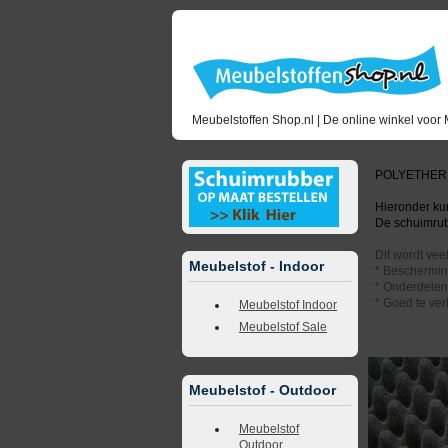
Meubelstoffen Shop.nl | De online winkel voor 
POLYETHER
Hieronder kun
De schuimrubb
Dit wordt vee
Meubelstof - Indoor
* Beschermin
* Onderdelen 
* Goed te ver
Meubelstof Indoor
Meubelstof Sale
<<
terug naar 
Meubelstof - Outdoor
Meubelstof
Outdoor