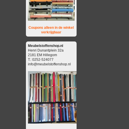
Coupons alleen in de winkel
verkrijgbaar
Meubelstoffenshop.nl
Henri Dunantplein 32a
2181 EM Hillegom
T.: 0252-524077
info@meubelstoffenshop.nl