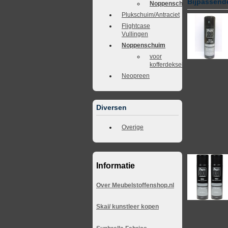
Bijpassende
Noppenschuim
Plukschuim/Antraciet
Flightcase
Vullingen
Noppenschuim
voor
kofferdeksel
Neopreen
Diversen
Overige
Informatie
Over Meubelstoffenshop.nl
Skai/ kunstleer kopen