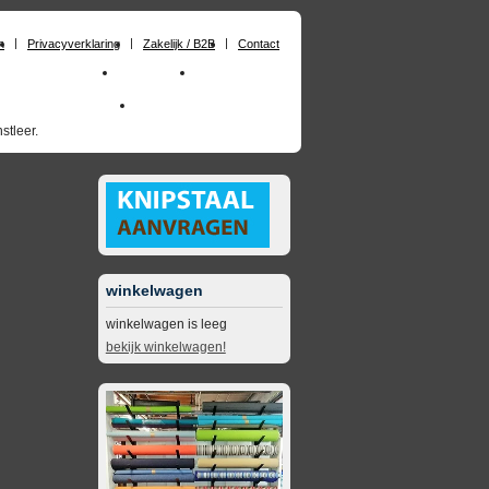
n
Privacyverklaring
Zakelijk / B2B
Contact
huimrubber op maat
Materialen
Zakelijk / B2B
skai_kunstleer outdoor
opruimingsartikelen
stleer.
winkelwagen
winkelwagen is leeg
bekijk winkelwagen!