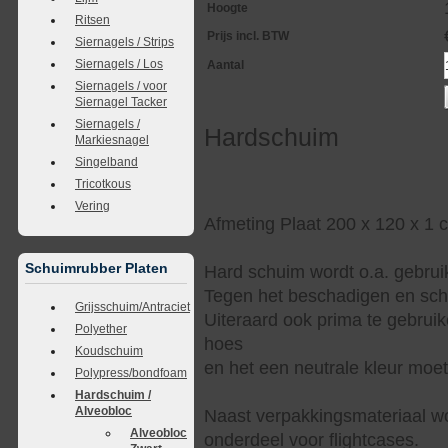
Hoogte
Ritsen
Prijs incl. BTW
Siernagels / Strips
Siernagels / Los
Aantal
Siernagels / voor
Siernagel Tacker
Siernagels /
Hardschuim
Markiesnagel
Singelband
Tricotkous
Vering
Afmeting Plaat 200 x 120 x 1 
Schuimrubber Platen
Hard schuim wordt o.a. gebruik
Tegen het beschadigen en sch
Grijsschuim/Antraciet
Uiteraard ook prima te gebrui
Polyether
hoes
Koudschuim
en het een neutrale kleur moe
Polypress/bondfoam
Hardschuim /
Alveobloc
Naast verpakkingsmateriaal wor
Alveobloc
onderdeel voor flightcases.