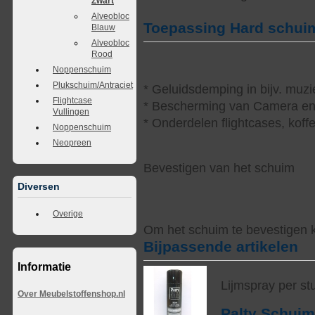
Zwart
Alveobloc
Toepassing Hard schui
Blauw
Alveobloc
Rood
Noppenschuim
Plukschuim/Antraciet
* Geluidsdemping in bijv. muzi
Flightcase
* Bescherming van Camera en 
Vullingen
* Onderdelen flightcases, koff
Noppenschuim
Neopreen
Bevestigen van het schuim
Diversen
Overige
Om het schuim te bevestigen k
Bijpassende artikelen
Informatie
Lijmspray per st
Over Meubelstoffenshop.nl
Palty Schui