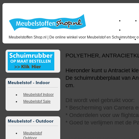
Home
milano_
Meubelstoffen Shop.nl | De online winkel voor Meubelstof en Schuimrubber op
Outlet
POLYETHER, ANTRACIETK
Hieronder kunt u Antraciet kl
De schuimrubberplaat van Antr
Meubelstof - Indoor
cm.
Meubelstof Indoor
Dit wordt veel gebruikt voor:
Meubelstof Sale
* Bescherming van Camera en
* Onderdelen voor uw flightca
Meubelstof - Outdoor
* Goed te verlijmen met de Pa
Meubelstof
Outdoor
<<
terug naar overzicht
volgende
>>
<<
vorig