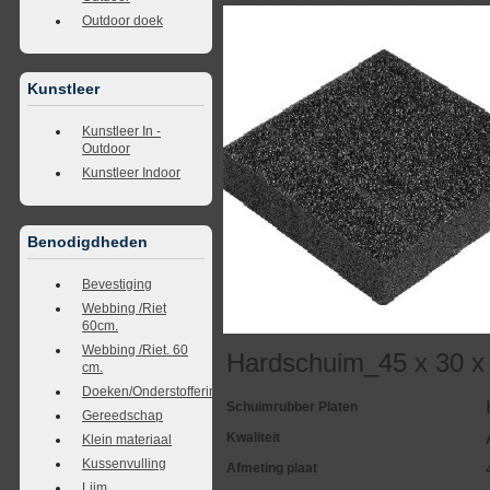
Outdoor doek
Kunstleer
Kunstleer In -
Outdoor
Kunstleer Indoor
Benodigdheden
Bevestiging
Webbing /Riet
60cm.
Webbing /Riet. 60
Hardschuim_45 x 30 x
cm.
Doeken/Onderstoffering
Schuimrubber Platen
Gereedschap
Kwaliteit
Klein materiaal
Kussenvulling
Afmeting plaat
Lijm