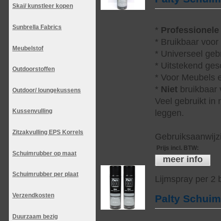
Skai/ kunstleer kopen
Sunbrella Fabrics
*
Professionele
* Bruikbaar voor
Meubelstof
* Universeel geb
* Uitstekend ges
Outdoorstoffen
* Voor Meubels e
*
Niet
bruikbaar v
Outdoor/ loungekussens
Veel gebruikt in
Kussenvulling
leggen.
Zitzakvulling EPS Korrels
Gebruiksaanwijzi
Prijs incl. BTW
:
Schuimrubber op maat
meer info
Schuimrubber per plaat
Lijmspray per 2
Verzendkosten
Palty Schui
Duurzaam bezig