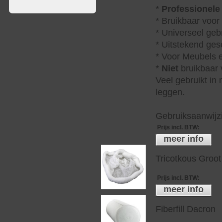
*
Professionele
* Bruikbaar voor
* Universeel geb
* Uitstekend ges
* Voor Meubels e
*
Niet
bruikbaar v
Veel gebruikt in
leggen.
Gebruiksaanwijzi
Prijs incl. BTW
:
meer info
Tricotkous Groot
Prijs incl. BTW
:
meer info
Fiberfill Dacron