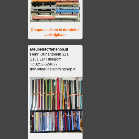
Coupons alleen in de winkel
verkrijgbaar
Meubelstoffenshop.nl
Henri Dunantplein 32a
2181 EM Hillegom
T.: 0252-524077
info@meubelstoffenshop.nl