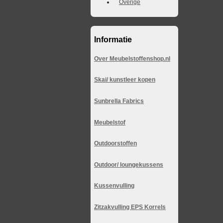
Overige
Informatie
Over Meubelstoffenshop.nl
Skai/ kunstleer kopen
Sunbrella Fabrics
Meubelstof
Outdoorstoffen
Outdoor/ loungekussens
Kussenvulling
Zitzakvulling EPS Korrels