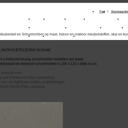
Faq
Voorwaarde
Home
Meubelstof
Kunstleer
Schuimrubberplaten
Sc
milano_outdoorstoffen
skai kunstleer kopen
outdoorstof
Meubelstof en Schuimrubber op maat, Indoor en outdoor meubelstoffen, skai en kun
Outlet
Meubelstof indoor
duurzaam
, ANTRACIETKLEURIG SCHUIM
t u Antraciet kleurig schuimrubber bestellen per plaat.
erplaat van Antraciet schuimrubber is 200 x 120 x dikte in cm.
l gebruikt voor:
g van Camera en video apparatuur.
voor uw flightcase, koffers en bekistingen.
lijmen met de Palty Lijmspray.
overzicht
volgende
>>
<<
vorige