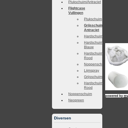
Plukschuim/Antraciet
Flightcase
Vullingen
Plukschuim
Grijsschuim
Antraciet
Hardschuim
Hardschuim
Blauw
Hardschuim
Rood
Noppenschuim
Lijmspray
Grijsschuim/Antraciet
Hardschuim
Rood
Noppenschuim
powered by
my
Neopreen
Diversen