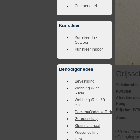
Outdoor doek
Kunstleer
Kunstleer In -
Outdoor
Kunstleer Indoor
Benodigdheden
Grijss
Bevestiging
Schuimrubber
Webbing /Riet
Kwaliteit
60cm.
Afmeting pla
Webbing /Riet. 60
Hoogte
cm.
Prijs incl. BT
Doeken/Onderstoffering
Aantal
Gereedschap
Klein materiaal
* 58cm x 38cm
Kussenvulling
* Ophoging va
Lijm