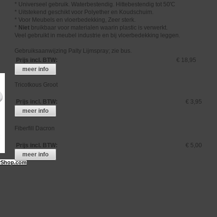
* Universeel gebruik. Waterbestendig. Hittebestendig tot 50'C
* Uitstekend geschikt voor Polyether en Koudschuim.
* Voor Meubels en vloerbedekking, Zeer sterk.
*
Niet
bruikbaar voor materialen waarin plastic is verwerkt.
Veel gebruikt in meubel industrie en bij vloerbedekking leggen.
Gebruiksaanwijzing Palty Lijmspray; zie bus.
Prijs incl. BTW
:
€ 18,95
meer info
Tricotkous Groot
Prijs incl. BTW
:
€ 3,95
meer info
Fiberfill Dacron
Prijs incl. BTW
:
€ 5,00
meer info
Shop.com