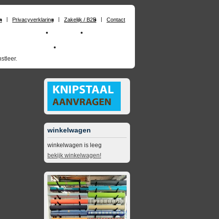
n
Privacyverklaring
Zakelijk / B2B
Contact
huimrubber op maat
Materialen
Zakelijk / B2B
skai_kunstleer outdoor
opruimingsartikelen
stleer.
winkelwagen
winkelwagen is leeg
bekijk winkelwagen!