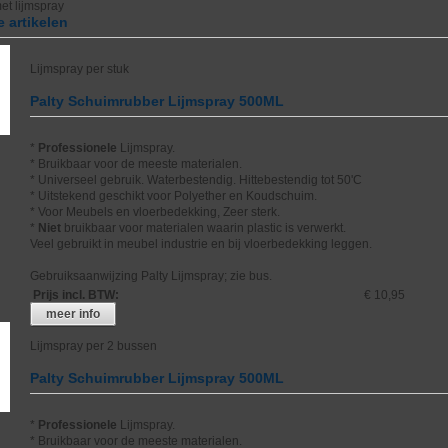
et lijmspray
 artikelen
Lijmspray per stuk
Palty Schuimrubber Lijmspray 500ML
*
Professionele
Lijmspray.
* Bruikbaar voor de meeste materialen.
* Universeel gebruik. Waterbestendig. Hittebestendig tot 50'C
* Uitstekend geschikt voor Polyether en Koudschuim.
* Voor Meubels en vloerbedekking, Zeer sterk.
*
Niet
bruikbaar voor materialen waarin plastic is verwerkt.
Veel gebruikt in meubel industrie en bij vloerbedekking leggen.
Gebruiksaanwijzing Palty Lijmspray; zie bus.
Prijs incl. BTW
:
€ 10,95
meer info
Lijmspray per 2 bussen
Palty Schuimrubber Lijmspray 500ML
*
Professionele
Lijmspray.
* Bruikbaar voor de meeste materialen.