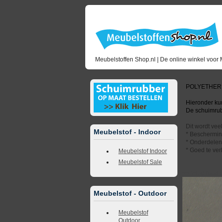
Meubelstoffen Shop.nl | De online winkel voor 
POLYETHER
Hieronder kun
De schuimrubb
Dit wordt vee
Meubelstof - Indoor
* Beschermin
* Onderdelen 
* Goed te ver
Meubelstof Indoor
Meubelstof Sale
<<
terug naar 
Meubelstof - Outdoor
Meubelstof
Outdoor