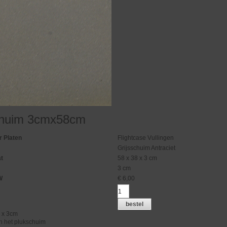
chuim 3cmx58cm
 Platen
Flightcase Vullingen
Grijsschuim Antraciet
at
58 x 38 x 3 cm
3 cm
W
€
6,00
bestel
 x 3cm
n het plukschuim