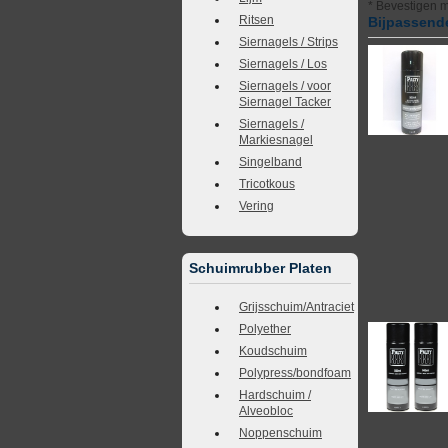
* Bevestigen m
Ritsen
Bijpassende
Siernagels / Strips
Siernagels / Los
Siernagels / voor
Siernagel Tacker
Siernagels /
Markiesnagel
Singelband
Tricotkous
Vering
Schuimrubber Platen
Grijsschuim/Antraciet
Polyether
Koudschuim
Polypress/bondfoam
Hardschuim /
Alveobloc
Noppenschuim