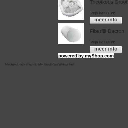
Tricotkous Groot
Prijs incl. BTW
:
meer info
Fiberfill Dacron
Prijs incl. BTW
:
meer info
powered by
myShop.com
Meubelstoffen-shop.nl | Meubelstoffen Webwinkel