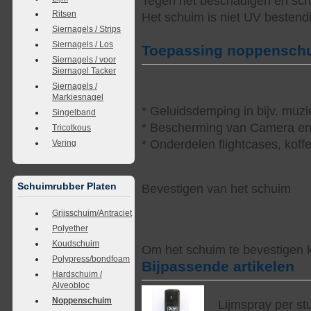
Tegen het beschadigen en sch
Ritsen
Het schuim is niet UV bestendi
Siernagels / Strips
Siernagels / Los
Toepassing noppensch
Siernagels / voor
Siernagel Tacker
Siernagels /
Markiesnagel
* Geluidsdemping in bijv. muzi
Singelband
* Bescherming van Camera en 
Tricotkous
* Onderdelen flightcases, koff
Vering
Schuimrubber Platen
Bevestigen van het schuim
Grijsschuim/Antraciet
Polyether
Koudschuim
Om het schuim te bevestigen k
Polypress/bondfoam
Bijpassende artikelen
Hardschuim /
Alveobloc
Noppenschuim
Lijmspray per st