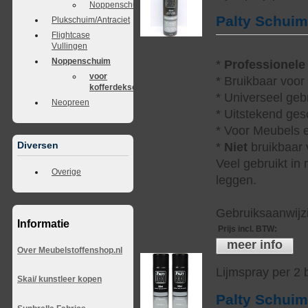
Noppenschuim
Palty Schui
Plukschuim/Antraciet
Flightcase
Vullingen
Noppenschuim
*
Professionele
voor
* Bruikbaar voor
kofferdeksel
* Universeel geb
Neopreen
* Uitstekend ges
* Voor Meubels e
Diversen
*
Niet
bruikbaar v
Veel gebruikt in
Overige
leggen.
Gebruiksaanwijzi
Informatie
Prijs incl. BTW
:
meer info
Over Meubelstoffenshop.nl
Lijmspray per 2
Skai/ kunstleer kopen
Palty Schui