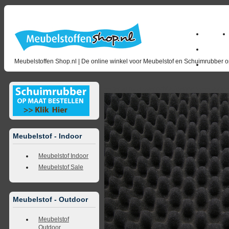
Home
Zakelijk
Meubelstoffen Shop.nl | De online winkel voor Meubelstof en Schuimrubber op
opruimin
<<
terug naar overzicht
volgende
>>
<<
vorig
Meubelstof - Indoor
Meubelstof Indoor
Meubelstof Sale
Meubelstof - Outdoor
Meubelstof
Outdoor