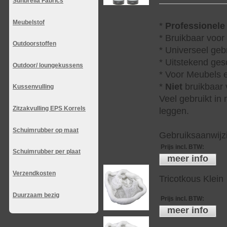
Sunbrella Fabrics
Meubelstof
*
Professionele
* Bruikbaar voor
Outdoorstoffen
* Universeel geb
* Uitstekend ges
Outdoor/ loungekussens
* Voor Meubels e
*
Niet
bruikbaar v
Kussenvulling
Veel gebruikt in
Zitzakvulling EPS Korrels
leggen.
Schuimrubber op maat
Gebruiksaanwijzi
Prijs incl. BTW
:
Schuimrubber per plaat
meer info
Verzendkosten
Tricotkous Klein
Duurzaam bezig
Prijs incl. BTW
:
meer info