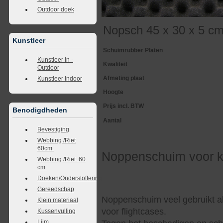
Outdoor doek
Nopsch 45 x 30 x 5 cm
Kunstleer
Schuimrubber Platen
Kunstleer In -
Kwaliteit
Outdoor
Afmeting plaat
Kunstleer Indoor
Hoogte
Prijs incl. BTW
Benodigdheden
Aantal
Bevestiging
Webbing /Riet
60cm.
Noppenschuim voor k
Webbing /Riet. 60
cm.
Doeken/Onderstoffering
Gereedschap
Noppenschuim veel gebruikt al
Klein materiaal
voor flightcases.
Kussenvulling
Lijm