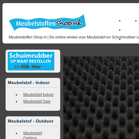
Home
Zakelijk
Meubelstoffen Shop.nl | De online winkel voor Meubelstof en Schuimrubber op
opruimin
<<
terug naar overzicht
volgende
>>
<<
vorig
Meubelstof - Indoor
Meubelstof Indoor
Meubelstof Sale
Meubelstof - Outdoor
Meubelstof
Outdoor