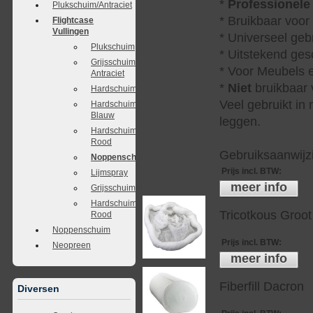
*
Professionele
Plukschuim/Antraciet
* Bruikbaar voor
Flightcase
Vullingen
* Universeel geb
Plukschuim
* Uitstekend ges
Grijsschuim
* Voor Meubels e
Antraciet
*
Niet
bruikbaar v
Hardschuim
Veel gebruikt in
Hardschuim
Blauw
leggen.
Hardschuim
Rood
Gebruiksaanwijzi
Noppenschuim
Prijs incl. BTW
:
Lijmspray
meer info
Grijsschuim/Antraciet
Hardschuim
Tricotkous Groot
Rood
Noppenschuim
Prijs incl. BTW
:
Neopreen
meer info
Fiberfill Dacron
Diversen