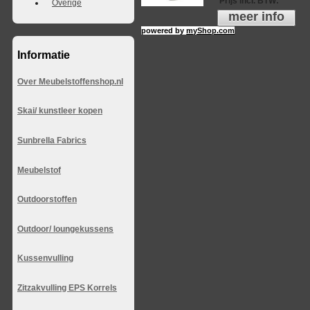
Prijs incl. BTW
:
Overige
meer info
powered by
myShop.com
Informatie
Over Meubelstoffenshop.nl
Skai/ kunstleer kopen
Sunbrella Fabrics
Meubelstof
Outdoorstoffen
Outdoor/ loungekussens
Kussenvulling
Zitzakvulling EPS Korrels