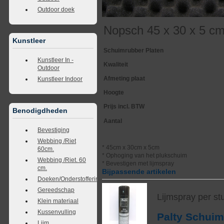
Outdoor doek
Nopsch 45 x 30 x 5 cm
Kunstleer
Schuimrubber Platen
Kunstleer In -
Kwaliteit
Outdoor
Afmeting plaat
Kunstleer Indoor
Hoogte
Prijs incl. BTW
Benodigdheden
Aantal
Bevestiging
Webbing /Riet
* 45cm x 30cm x 5cm
60cm.
* Ophoging van het plukschuim
Webbing /Riet. 60
* Bevestigen met lijmspray
cm.
Bijpassende artikelen
Doeken/Onderstoffering
Gereedschap
Lijmspray per st
Klein materiaal
Kussenvulling
Palty Schui
Lijm