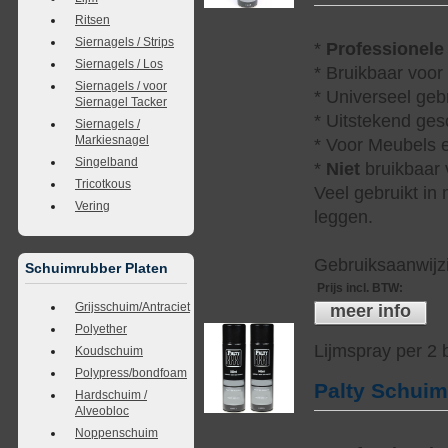
Ritsen
Siernagels / Strips
*
Professionele
Siernagels / Los
* Bruikbaar voor
Siernagels / voor
* Universeel geb
Siernagel Tacker
* Uitstekend ges
Siernagels /
Markiesnagel
* Voor Meubels e
Singelband
*
Niet
bruikbaar v
Tricotkous
Veel gebruikt in
Vering
leggen.
Gebruiksaanwijzi
Schuimrubber Platen
Prijs incl. BTW
:
Grijsschuim/Antraciet
meer info
Polyether
Lijmspray per 2
Koudschuim
Polypress/bondfoam
Palty Schui
Hardschuim /
Alveobloc
Noppenschuim