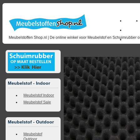
Home
Zakelijk
Meubelstoffen Shop.nl | De online winkel voor Meubelstof en Schuimrubber op
opruimin
<<
terug naar overzicht
volgende
>>
<<
vorig
Meubelstof - Indoor
Meubelstof Indoor
Meubelstof Sale
Meubelstof - Outdoor
Meubelstof
Outdoor