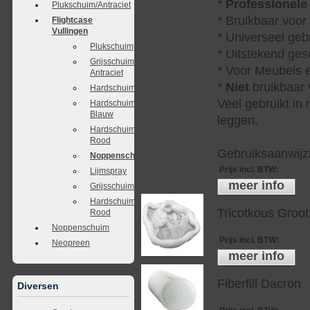
*
Professionele
Plukschuim/Antraciet
* Bruikbaar voor
Flightcase
Vullingen
* Universeel geb
Plukschuim
* Uitstekend ges
Grijsschuim
* Voor Meubels e
Antraciet
*
Niet
bruikbaar v
Hardschuim
Veel gebruikt in
Hardschuim
Blauw
leggen.
Hardschuim
Rood
Gebruiksaanwijzi
Noppenschuim
Prijs incl. BTW
:
Lijmspray
meer info
Grijsschuim/Antraciet
Hardschuim
Tricotkous Groot
Rood
Noppenschuim
Prijs incl. BTW
:
Neopreen
meer info
Fiberfill Dacron
Diversen