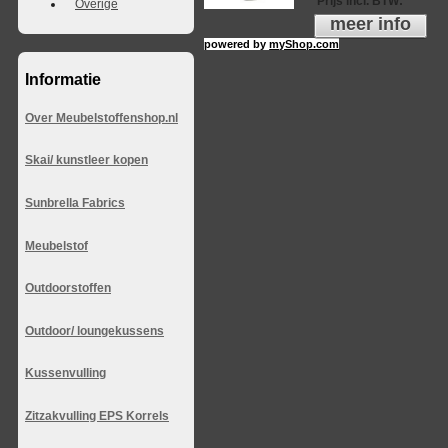
Prijs incl. BTW
:
Overige
meer info
powered by
myShop.com
Informatie
Over Meubelstoffenshop.nl
Skai/ kunstleer kopen
Sunbrella Fabrics
Meubelstof
Outdoorstoffen
Outdoor/ loungekussens
Kussenvulling
Zitzakvulling EPS Korrels