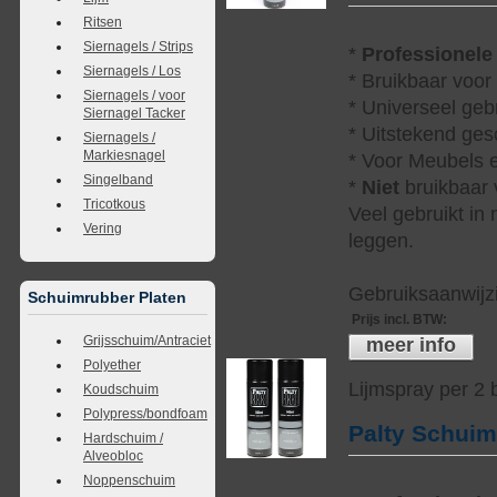
Ritsen
Siernagels / Strips
*
Professionele
Siernagels / Los
* Bruikbaar voor
Siernagels / voor
* Universeel geb
Siernagel Tacker
* Uitstekend ges
Siernagels /
Markiesnagel
* Voor Meubels e
Singelband
*
Niet
bruikbaar v
Tricotkous
Veel gebruikt in
Vering
leggen.
Gebruiksaanwijzi
Schuimrubber Platen
Prijs incl. BTW
:
Grijsschuim/Antraciet
meer info
Polyether
Lijmspray per 2
Koudschuim
Polypress/bondfoam
Palty Schui
Hardschuim /
Alveobloc
Noppenschuim