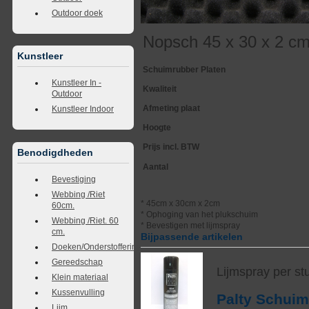
Outdoor doek
Nopsch 45 x 30 x 2 cm
Kunstleer
Schuimrubber Platen
Kunstleer In -
Kwaliteit
Outdoor
Afmeting plaat
Kunstleer Indoor
Hoogte
Prijs incl. BTW
Benodigdheden
Aantal
Bevestiging
Webbing /Riet
* 45cm x 30cm x 2cm
60cm.
* Ophoging van het plukschuim
Webbing /Riet. 60
* Bevestigen met lijmspray
cm.
Bijpassende artikelen
Doeken/Onderstoffering
Gereedschap
Lijmspray per st
Klein materiaal
Kussenvulling
Palty Schui
Lijm