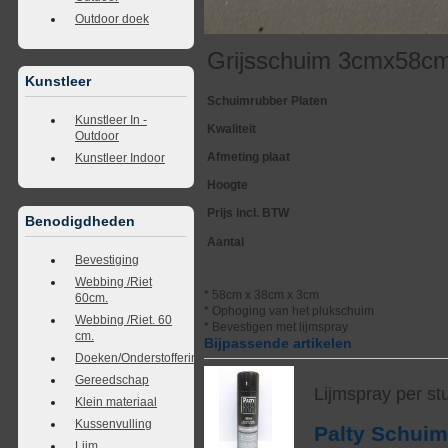
Outdoor doek
Grijsschuim 3cmx58c
Kunstleer
Schuimrubber Platen
Kunstleer In -
Kwaliteit
Outdoor
Afmeting plaat
Kunstleer Indoor
Hoogte
Prijs incl. BTW
Benodigdheden
Aantal
Bevestiging
Webbing /Riet
* 58cm x 38cm x 3cm
60cm.
* Ophoging van het plukschuim
Webbing /Riet. 60
* Bevestigen met lijmspray
cm.
Bijpassende artikelen
Doeken/Onderstoffering
Gereedschap
Lijmspray per st
Klein materiaal
Kussenvulling
Palty Schui
Lijm