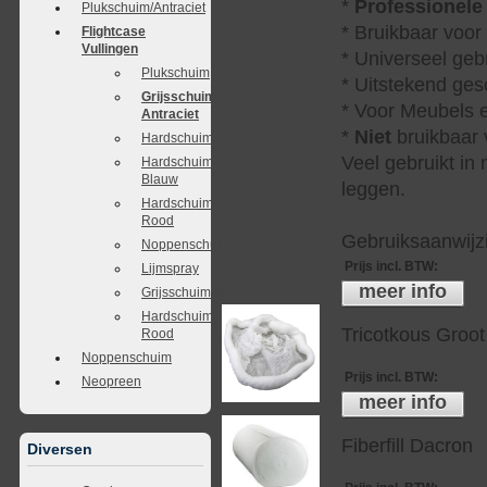
*
Professionele
Plukschuim/Antraciet
* Bruikbaar voor
Flightcase
Vullingen
* Universeel geb
Plukschuim
* Uitstekend ges
Grijsschuim
* Voor Meubels e
Antraciet
*
Niet
bruikbaar v
Hardschuim
Veel gebruikt in
Hardschuim
Blauw
leggen.
Hardschuim
Rood
Gebruiksaanwijzi
Noppenschuim
Prijs incl. BTW
:
Lijmspray
meer info
Grijsschuim/Antraciet
Hardschuim
Tricotkous Groot
Rood
Noppenschuim
Prijs incl. BTW
:
Neopreen
meer info
Fiberfill Dacron
Diversen