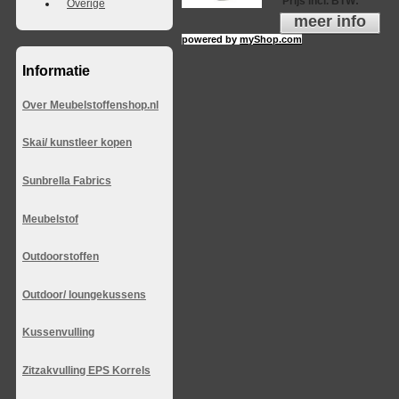
Prijs incl. BTW
:
Overige
meer info
powered by
myShop.com
Informatie
Over Meubelstoffenshop.nl
Skai/ kunstleer kopen
Sunbrella Fabrics
Meubelstof
Outdoorstoffen
Outdoor/ loungekussens
Kussenvulling
Zitzakvulling EPS Korrels