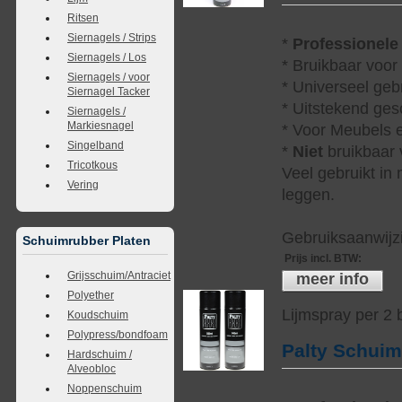
Ritsen
Siernagels / Strips
*
Professionele
Siernagels / Los
* Bruikbaar voor
Siernagels / voor
* Universeel geb
Siernagel Tacker
* Uitstekend ges
Siernagels /
Markiesnagel
* Voor Meubels e
Singelband
*
Niet
bruikbaar v
Tricotkous
Veel gebruikt in
Vering
leggen.
Gebruiksaanwijzi
Schuimrubber Platen
Prijs incl. BTW
:
Grijsschuim/Antraciet
meer info
Polyether
Lijmspray per 2
Koudschuim
Polypress/bondfoam
Palty Schui
Hardschuim /
Alveobloc
Noppenschuim