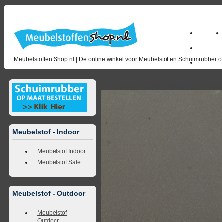
Home
Zakelijk
Meubelstoffen Shop.nl | De online winkel voor Meubelstof en Schuimrubber op
opruimin
<<
terug naar overzicht
volgende
>>
<<
vorig
Meubelstof - Indoor
Meubelstof Indoor
Meubelstof Sale
Meubelstof - Outdoor
Meubelstof
Outdoor