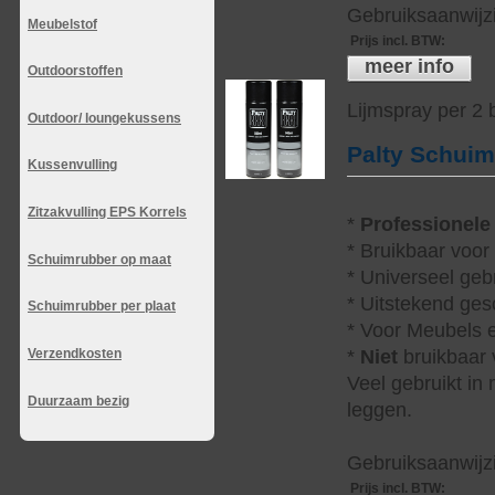
Gebruiksaanwijzi
Meubelstof
Prijs incl. BTW
:
meer info
Outdoorstoffen
Lijmspray per 2
Outdoor/ loungekussens
Palty Schui
Kussenvulling
Zitzakvulling EPS Korrels
*
Professionele
* Bruikbaar voor
Schuimrubber op maat
* Universeel geb
* Uitstekend ges
Schuimrubber per plaat
* Voor Meubels e
*
Niet
bruikbaar v
Verzendkosten
Veel gebruikt in
Duurzaam bezig
leggen.
Gebruiksaanwijzi
Prijs incl. BTW
: