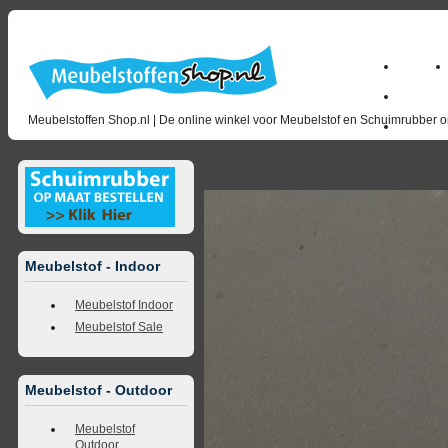
Home
Zakelijk
Meubelstoffen Shop.nl | De online winkel voor Meubelstof en Schuimrubber op
opruimin
<<
terug naar overzicht
volgen
Meubelstof - Indoor
Meubelstof Indoor
Meubelstof Sale
Meubelstof - Outdoor
Meubelstof
Outdoor