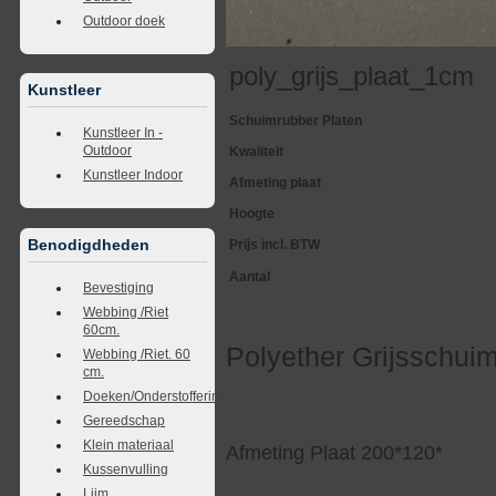
Outdoor doek
poly_grijs_plaat_1cm
Kunstleer
Schuimrubber Platen
Kunstleer In -
Outdoor
Kwaliteit
Kunstleer Indoor
Afmeting plaat
Hoogte
Benodigdheden
Prijs incl. BTW
Aantal
Bevestiging
Webbing /Riet
60cm.
Polyether Grijsschuim
Webbing /Riet. 60
cm.
Doeken/Onderstoffering
Gereedschap
Klein materiaal
Afmeting Plaat 200*120*
Kussenvulling
Lijm