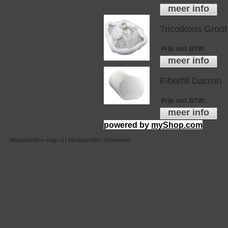
meer info
Tricotkous Groot
Prijs incl. BTW
:
meer info
Fiberfill Dacron
Prijs incl. BTW
:
meer info
powered by
myShop.com
Meubelstoffen-shop.nl | Meubelstoffen Webwinkel