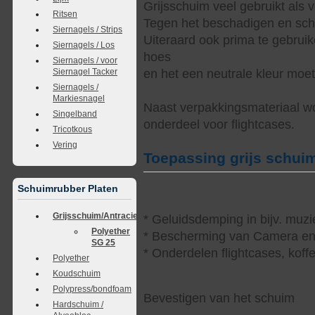
Grijsschuim veel gebruikt als 
Ritsen
Tegen het beschadigen en sch
Siernagels / Strips
Uiteraard ook prima te gebrui
Siernagels / Los
hoes
Siernagels / voor
Siernagel Tacker
en het een neutrale kleur moe
Siernagels /
Markiesnagel
Naast verpakkingsmateriaal wor
Singelband
onderdeel voor flightcases.
Tricotkous
Vering
Toepassing grijs schui
Schuimrubber Platen
Grijsschuim/Antraciet
* Geluidsdemping in bijv. muzi
Polyether
* Bescherming van Camera en 
SG 25
* Onderdelen flightcases, koff
Polyether
Koudschuim
Polypress/bondfoam
Bevestigen van het schuim
Hardschuim /