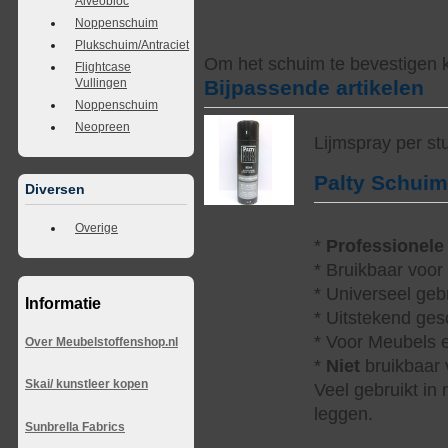
Alveobloc
Noppenschuim
Plukschuim/Antraciet
Om het schuim te bevestigen k
Flightcase
Bijpassende artikelen
Vullingen
Noppenschuim
Neopreen
Lijmspray per st
Palty Schui
Diversen
Overige
*
Professionele
* Bruikbaar voor
* Universeel geb
Informatie
* Uitstekend ges
* Voor Meubels e
Over Meubelstoffenshop.nl
*
Niet
bruikbaar v
Skai/ kunstleer kopen
Veel gebruikt in
leggen.
Sunbrella Fabrics