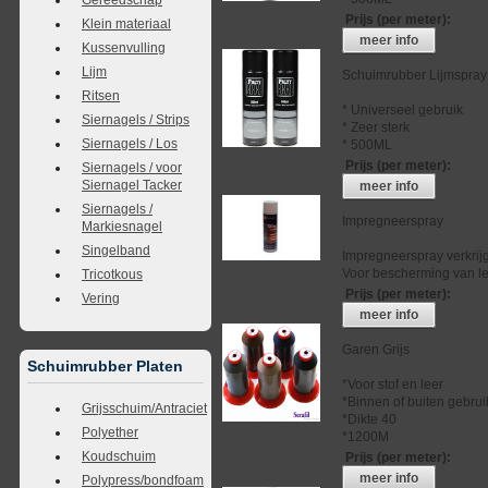
Prijs (per meter)
:
Klein materiaal
meer info
Kussenvulling
Lijm
Schuimrubber Lijmspray
Ritsen
* Universeel gebruik
Siernagels / Strips
* Zeer sterk
Siernagels / Los
* 500ML
Prijs (per meter)
:
Siernagels / voor
Siernagel Tacker
meer info
Siernagels /
Impregneerspray
Markiesnagel
Singelband
Impregneerspray verkrij
Voor bescherming van lee
Tricotkous
Prijs (per meter)
:
Vering
meer info
Garen Grijs
Schuimrubber Platen
*Voor stof en leer
*Binnen of buiten gebrui
Grijsschuim/Antraciet
*Dikte 40
Polyether
*1200M
Koudschuim
Prijs (per meter)
:
meer info
Polypress/bondfoam