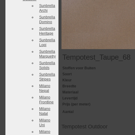
Sunbrella
Archi
Sunbrella
Domino
Sunbrella
Heritage
Sunbrella
Lopi
Sunbrella
Tempotest_Taupe_68
Marquetry
Sunbrella
Solids
Stoffen voor Buiten
Soort
Sunbrella
Stripes
Kleur
Milano
Breedte
Nepal
Materiaal
Milano
Levertijd
Frontline
Prijs (per meter)
Milano
Aantal
Natal
Milano
Uni
Tempotest Outdoor
Milano