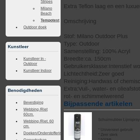
Stripes
Extra Teflon laag en een luxueu
Milano
Beach
Tempotest
Omschrijving
Outdoor doek
Stof: Milano Outdoor Plus
Type: Outdoor
Kunstleer
Samenstelling: 100% Acryl
Breedte:ca. 150cm
Kunstleer In -
Outdoor
Gebruikersklasse:Intenstief w
Kunstleer Indoor
Lichtechtheid:Zeer goed
Reiniging:Handwas of chemisc
Extra:Vuil-, water- en olieafst
Benodigdheden
rot- en schimmelwerend
Bijpassende artikelen
Bevestiging
Webbing /Riet
60cm.
Schuimrubber Lijmspray
Webbing /Riet. 60
cm.
* Universeel gebruik
Doeken/Onderstoffering
* Zeer sterk
* 500ML
Gereedschap