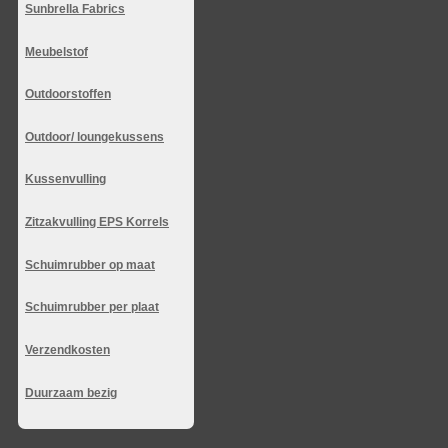
Sunbrella Fabrics
Meubelstof
Outdoorstoffen
Outdoor/ loungekussens
Kussenvulling
Zitzakvulling EPS Korrels
Schuimrubber op maat
Schuimrubber per plaat
Verzendkosten
Duurzaam bezig