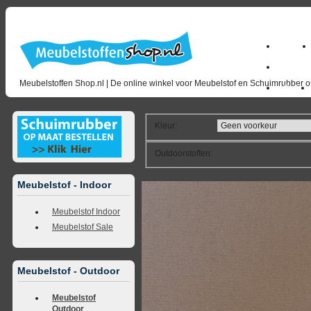
Home
milano_
Meubelstoffen Shop.nl | De online winkel voor Meubelstof en Schuimrubber op
Outlet
Kleur
:
Outdoorstoffen
:
<<
terug naar overzicht
volgende
>>
<<
vorig
Meubelstof - Indoor
Meubelstof Indoor
Meubelstof Sale
Meubelstof - Outdoor
Meubelstof
Outdoor