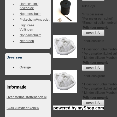
Hardschuim /
Rits Grijs
Alveobloc
Noppenschuim
*Rits per meter
*Per meter een schuif
Plukschuim/Antraciet
*Binnen of buiten gebrui
Flightcase
Prijs (per meter)
:
Vullingen
meer info
Noppenschuim
Neopreen
Tricotkous klein
* Hoes voor Schuimrubb
* Vergemakkelijkt het vu
Diversen
* Minder slijtage Meubel
Prijs (per meter)
:
Overige
meer info
Tricotkous groot
* Hoes voor Schuimrubb
Informatie
* Vergemakkelijkt het vu
* Minder slijtage Meubel
Over Meubelstoffenshop.nl
Prijs (per meter)
:
meer info
powered by
myShop.com
Skai/ kunstleer kopen