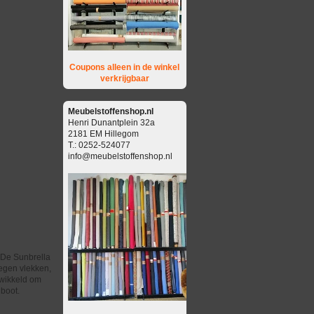
Coupons alleen in de winkel
verkrijgbaar
Meubelstoffenshop.nl
Henri Dunantplein 32a
2181 EM Hillegom
T.: 0252-524077
info@meubelstoffenshop.nl
 De Sunbrella
tegen vlekken,
twikkeld om
 boot.