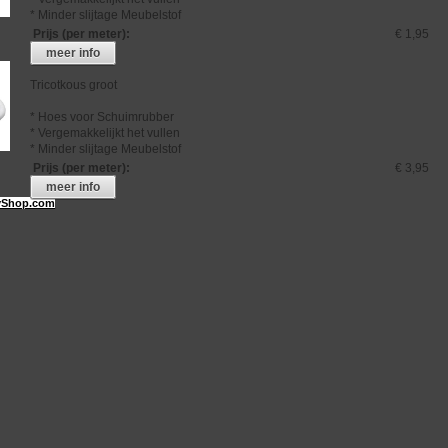
* Minder slijtage Meubelstof
Prijs (per meter)
:
€ 1,95
meer info
Tricotkous groot
* Hoes voor Schuimrubber
* Vergemakkelijkt het vullen
* Minder slijtage Meubelstof
Prijs (per meter)
:
€ 3,95
meer info
Shop.com