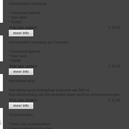
Schuimrubber Lijmspray
* Universeel gebruik
* Zeer sterk
* 500ML
Prijs (per meter)
:
€ 10,95
meer info
Schuimrubber Lijmspray per 2 bussen
* Universeel gebruik
* Zeer sterk
* 500ML
Prijs (per meter)
:
€ 18,95
meer info
Impregneerspray
Impregneerspray verkrijgbaar in bussen van 500 ml.
Voor bescherming van leer en textiel tegen vocht en vuilaanhechtingen.
Prijs (per meter)
:
€ 11,95
meer info
Tricotkous klein
* Hoes voor Schuimrubber
* Vergemakkelijkt het vullen