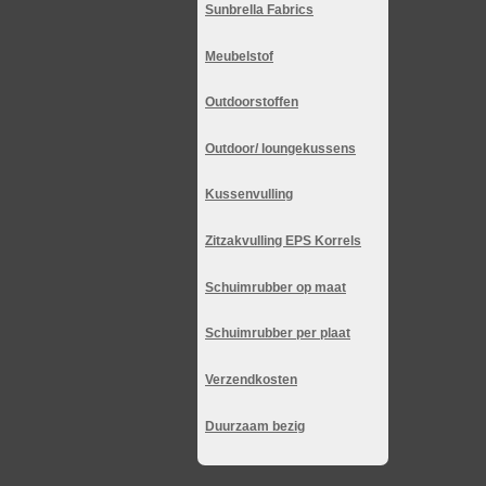
Sunbrella Fabrics
Meubelstof
Outdoorstoffen
Outdoor/ loungekussens
Kussenvulling
Zitzakvulling EPS Korrels
Schuimrubber op maat
Schuimrubber per plaat
Verzendkosten
Duurzaam bezig