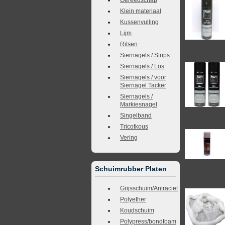
Klein materiaal
Kussenvulling
Lijm
Ritsen
Siernagels / Strips
Siernagels / Los
Siernagels / voor
Siernagel Tacker
Siernagels /
Markiesnagel
Singelband
Tricotkous
Vering
Schuimrubber Platen
Grijsschuim/Antraciet
Polyether
Koudschuim
Polypress/bondfoam