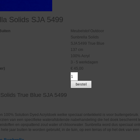
lla Solids SJA 5499
Buiten
Meubelstof Outdoor
Sunbrella Solids
SJA 5499 True Blue
137 cm
100% Acryl
3 - 5 werkdagen
er)
€
45,00
bestel
 Solids True Blue SJA 5499
en 100% Solution Dyed Acryldoek welke speciaal ontwikkeld is voor buitengebruik.
oorzien van een specifieke waterafstotende nabehandeling die het doek beschermt 
oeistoffen en opspattend zout water of chloorwater. Sunbrella word dus speciaal on
hele jaar buiten te worden gebruikt, in de tuin, op een terras of op het dek van een
es Sunbrella