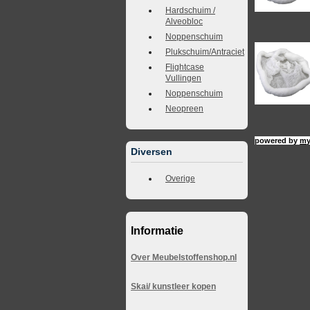
Hardschuim /
Alveobloc
Noppenschuim
Plukschuim/Antraciet
Flightcase
Vullingen
Noppenschuim
Neopreen
powered by
my
Diversen
Overige
Informatie
Over Meubelstoffenshop.nl
Skai/ kunstleer kopen