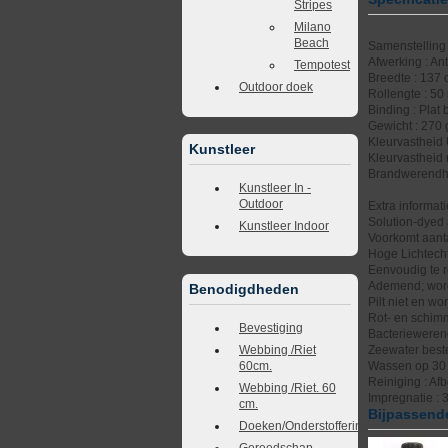
Stripes
Milano
Beach
Samenstelling 
Afwerking : An
Tempotest
Breedte : 137
Outdoor doek
Rollengte : 50
Binding : Plat 
Gewicht : 270
Kleurvastheid 
Kunstleer
Kleurvastheid 
Brandwerendhe
Kunstleer In -
Outdoor
Extra informati
Solution-dyed 
Kunstleer Indoor
Voorkomt aanta
Hoge Lichtech
Eenvoudig te r
Ademend; word 
Benodigdheden
Pilt niet en wo
Rot- en schimm
Bevestiging
Bacteriewere
Webbing /Riet
Zeewater best
60cm.
Wassen op 30 g
Reiniging : Af
Webbing /Riet. 60
Impregnatie : 
cm.
Bijpassende
Doeken/Onderstoffering
Gereedschap