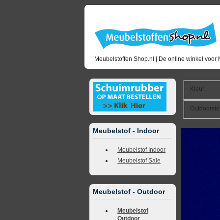
Meubelstoffen Shop.nl | De online winkel voor 
Kleur
:
Outdoorsto
<<
terug naar 
Meubelstof - Indoor
Meubelstof Indoor
Meubelstof Sale
Meubelstof - Outdoor
Meubelstof
Outdoor