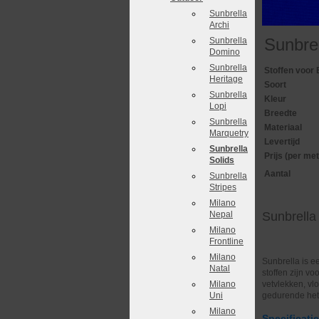
Sunbrella
Archi
Sunbre
Sunbrella
Domino
Sunbrella
Stoffen voor 
Heritage
Soort
Sunbrella
Kleur
Lopi
Breedte
Sunbrella
Materiaal
Marquetry
Levertijd
Sunbrella
Prijs (per met
Solids
Aantal
Sunbrella
Stripes
Milano
Nepal
Sunbrella
Milano
Frontline
Milano
Sunbrella is e
Natal
stoffen zijn v
Milano
vetvlekken, vl
Uni
gedurende het 
Milano
Specificati