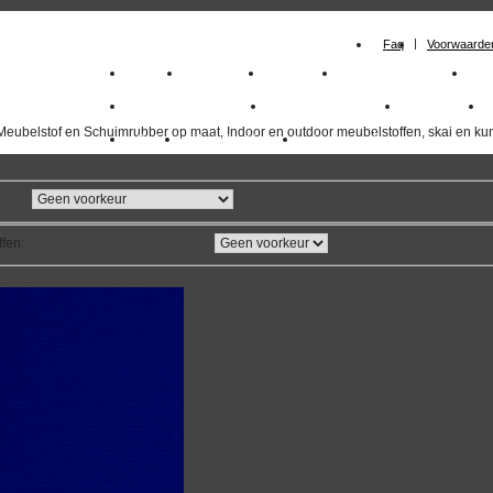
Faq
Voorwaarde
Home
Meubelstof
Kunstleer
Schuimrubberplaten
Sc
milano_outdoorstoffen
skai kunstleer kopen
outdoorstof
Meubelstof en Schuimrubber op maat, Indoor en outdoor meubelstoffen, skai en kun
Outlet
Meubelstof indoor
duurzaam
ffen
:
overzicht
volgende
>>
<<
vorige