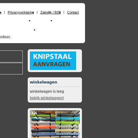
n
Privacyverklaring
Zakelijk / B2B
Contact
huimrubber op maat
Materialen
Zakelijk / B2B
skai_kunstleer outdoor
opruimingsartikelen
stleer.
winkelwagen
winkelwagen is leeg
bekijk winkelwagen!