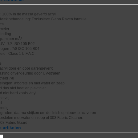
: 100% in de massa geverfd acryl
tivlek behandeling: Exclusieve Glenn Raven formule
 cm
 meter
binding
 gram per mÂ²
UV : 7/8 ISO 105 B02
regen : 7/8 ISO 105 B04
id : Class 1 U.F.A.C.
e
acryl door en door garengeverfd
sting of verkleuring door UV-stralen
theid 7/8
einigen: afborstelen met water en zeep
dus niet heet en plakt niet
rd niet hard zoals vinyl
elvrij
nd
endig
raden, daarna strijken om de finish opnieuw te activeren.
borstelen met water en zeep of 303 Fabric Cleaner.
303 Fabric Guard
 artikelen