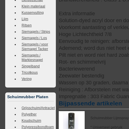
Klein materiaal
Kussenvulling
Extra informatie
Lijm
Solution-dyed acryl door en d
Ritsen
Voorkomt aantasting of verkle
Siernagels / Strips
Hoge Lichtechtheid 7/8
Siernagels / Los
Eenvoudig te reinigen: afbors
Siernagels / voor
Ademend; word dus niet heet e
Siernagel Tacker
Pilt niet en word niet hard zoal
Siernagels /
Markiesnagel
Rot- en schimmelvrij
Singelband
Bacteriewerend
Tricotkous
Zeewater bestendig
Vering
Wassen op 30 graden, daarna s
Reiniging : Afborstelen met wa
Impregnatie : 303 Fabric Guar
Schuimrubber Platen
Bijpassende artikelen
Grijsschuim/Antraciet
Polyether
Schuimrubber Lijmspray
Koudschuim
Polypress/bondfoam
* Universeel gebruik