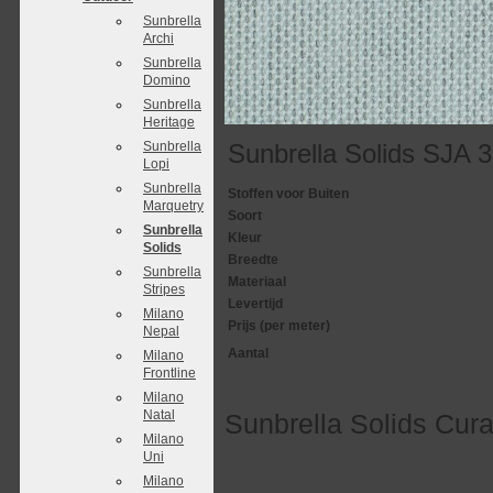
Sunbrella
Archi
Sunbrella
Domino
Sunbrella
Heritage
Sunbrella
Sunbrella Solids SJA 
Lopi
Sunbrella
Stoffen voor Buiten
Marquetry
Soort
Sunbrella
Kleur
Solids
Breedte
Sunbrella
Materiaal
Stripes
Levertijd
Milano
Prijs (per meter)
Nepal
Aantal
Milano
Frontline
Milano
Natal
Sunbrella Solids Cur
Milano
Uni
Milano