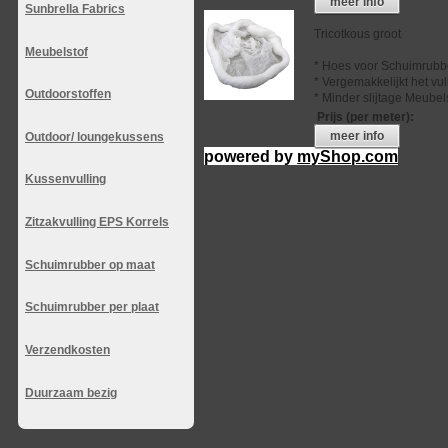
meer info
Sunbrella Fabrics
Tricotkous groot
Meubelstof
* Hoes voor Schuimrubb
* Vergemakkelijkt het vu
Outdoorstoffen
* Minder slijtage Meubel
Prijs (per meter)
:
meer info
Outdoor/ loungekussens
powered by
myShop.com
Kussenvulling
Zitzakvulling EPS Korrels
Schuimrubber op maat
Schuimrubber per plaat
Verzendkosten
Duurzaam bezig