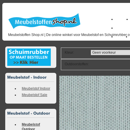
Home
milano_
Meubelstoffen Shop.nl | De online winkel voor Meubelstof en Schuimrubber op
Outlet
Kleur
:
Outdoorstoffen
:
<<
terug naar overzicht
volgende
>>
<<
vorig
Meubelstof - Indoor
Meubelstof Indoor
Meubelstof Sale
Meubelstof - Outdoor
Meubelstof
Outdoor