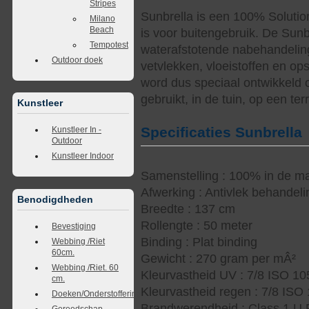
Stripes
Sunbrella is een 100% Solutio
Milano
Beach
is voor buitengebruik. De Sunb
Tempotest
waterafstotende nabehandelin
Outdoor doek
vetvlekken, vloeistoffen en op
word dus speciaal ontwikkeld 
gebruikt, in de tuin, op een te
Kunstleer
Specificaties Sunbrella
Kunstleer In -
Outdoor
Kunstleer Indoor
Samenstelling : 100% in de ma
Afwerking : Antivlek behandel
Benodigdheden
Breedte : 137 cm
Rollengte : 50 meter
Bevestiging
Binding : Plat binding
Webbing /Riet
60cm.
Gewicht : 270 gram per mÂ²
Webbing /Riet. 60
Kleurvastheid UV : 7/8 ISO 1
cm.
Kleurvastheid regen : 7/8 ISO
Doeken/Onderstoffering
Brandwerendheid : Class 1 U.
Gereedschap