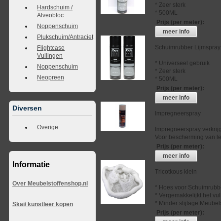
* Zeer sterk
Hardschuim /
* 500ML
Alveobloc
Prijs (per meter)
:
Noppenschuim
meer info
Plukschuim/Antraciet
Schuimrubber Lijmspray
Flightcase
Vullingen
* Universeel gebruik
Noppenschuim
* Zeer sterk
Neopreen
* 500ML
Prijs (per meter)
:
meer info
Diversen
Impregneerspray
Overige
Impregneerspray verkrij
Voor bescherming van lee
Prijs (per meter)
:
meer info
Informatie
Tricotkous klein
Over Meubelstoffenshop.nl
* Hoes voor Schuimrubb
* Vergemakkelijkt het vu
* Minder slijtage Meubel
Skai/ kunstleer kopen
Prijs (per meter)
: