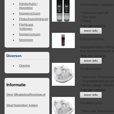
Hardschuim /
Schuimrubber Lijmspray
Alveobloc
* Universeel gebruik
Noppenschuim
* Zeer sterk
Plukschuim/Antraciet
* 500ML
Flightcase
Prijs (per meter)
:
Vullingen
meer info
Noppenschuim
Impregneerspray
Neopreen
Impregneerspray verkrij
Voor bescherming van lee
Diversen
Prijs (per meter)
:
meer info
Overige
Tricotkous klein
* Hoes voor Schuimrubb
* Vergemakkelijkt het vu
Informatie
* Minder slijtage Meubel
Prijs (per meter)
:
Over Meubelstoffenshop.nl
meer info
Tricotkous groot
Skai/ kunstleer kopen
* Hoes voor Schuimrubb