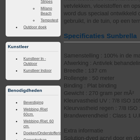
Stripes
vetvlekken, vloeistoffen en op
Milano
word dus speciaal ontwikkeld 
Beach
gebruikt, in de tuin, op een te
Tempotest
Outdoor doek
Specificaties Sunbrella
Kunstleer
Samenstelling : 100% in de ma
Kunstleer In -
Afwerking : Antivlek behandel
Outdoor
Breedte : 137 cm
Kunstleer Indoor
Rollengte : 50 meter
Binding : Plat binding
Benodigdheden
Gewicht : 270 gram per mÂ²
Kleurvastheid UV : 7/8 ISO 1
Bevestiging
Kleurvastheid regen : 7/8 ISO
Webbing /Riet
60cm.
Brandwerendheid : Class 1 U.
Webbing /Riet. 60
cm.
Extra informatie
Doeken/Onderstoffering
Solution-dyed acryl door en d
Gereedschap