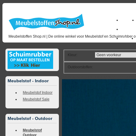
Home
milano_
Meubelstoffen Shop.nl | De online winkel voor Meubelstof en Schuimrubber op
Outlet
Kleur
:
Outdoorstoffen
:
<<
terug naar overzicht
volgende
>>
<<
vorig
Meubelstof - Indoor
Meubelstof Indoor
Meubelstof Sale
Meubelstof - Outdoor
Meubelstof
Outdoor