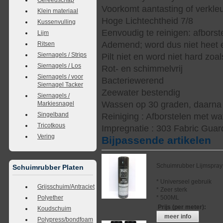
Voorkomt aantasting of verkle
Klein materiaal
Hoge Lichtechtheid 7/8
Kussenvulling
Eenvoudig te reinigen: afbors
Lijm
Ademend; word dus niet heet e
Ritsen
Siernagels / Strips
Pilt niet en word niet hard zoal
Siernagels / Los
Rot- en schimmelvrij
Siernagels / voor
Bacteriewerend
Siernagel Tacker
Zeewater bestendig
Siernagels /
Wassen op 30 graden, daarna s
Markiesnagel
Singelband
Reiniging : Afborstelen met wa
Tricotkous
Impregnatie : 303 Fabric Guar
Vering
Bijpassende artikelen
Schuimrubber Lijmspray
Schuimrubber Platen
* Universeel gebruik
Grijsschuim/Antraciet
* Zeer sterk
* 500ML
Polyether
Prijs (per meter)
:
Koudschuim
meer info
Polypress/bondfoam