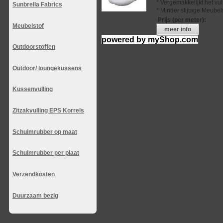
* Vergemakkelijkt het vu
Sunbrella Fabrics
* Minder slijtage Meubel
Prijs (per meter)
:
Meubelstof
meer info
powered by
myShop.com
Outdoorstoffen
Outdoor/ loungekussens
Kussenvulling
Zitzakvulling EPS Korrels
Schuimrubber op maat
Schuimrubber per plaat
Verzendkosten
Duurzaam bezig