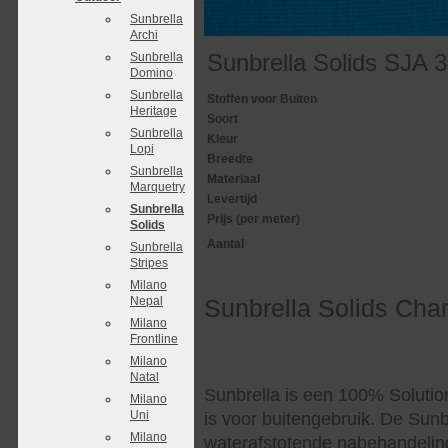
Sunbrella
Archi
Sunbrella Solids SJA 
Sunbrella
Domino
Sunbrella
Stoffen voor Buiten
Heritage
Soort
Sunbrella
Kleur
Lopi
Breedte
Sunbrella
Materiaal
Marquetry
Levertijd
Sunbrella
Prijs (per meter)
Solids
Aantal
Sunbrella
Stripes
Milano
Nepal
Sunbrella Solids Cha
Milano
Frontline
Milano
Natal
Sunbrella is een 100% Solutio
Milano
Uni
is voor buitengebruik. De Sunb
Milano
waterafstotende nabehandelin