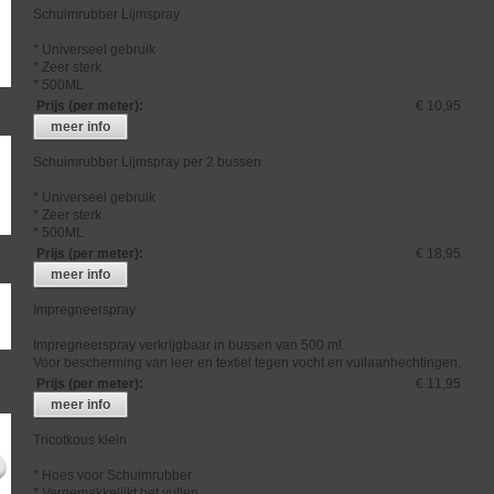
Schuimrubber Lijmspray
* Universeel gebruik
* Zeer sterk
* 500ML
Prijs (per meter)
:
€ 10,95
meer info
Schuimrubber Lijmspray per 2 bussen
* Universeel gebruik
* Zeer sterk
* 500ML
Prijs (per meter)
:
€ 18,95
meer info
Impregneerspray
Impregneerspray verkrijgbaar in bussen van 500 ml.
Voor bescherming van leer en textiel tegen vocht en vuilaanhechtingen.
Prijs (per meter)
:
€ 11,95
meer info
Tricotkous klein
* Hoes voor Schuimrubber
* Vergemakkelijkt het vullen