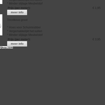
* Minder slijtage Meubelstof
Prijs (per meter)
:
€ 1,95
meer info
Tricotkous groot
* Hoes voor Schuimrubber
* Vergemakkelijkt het vullen
* Minder slijtage Meubelstof
Prijs (per meter)
:
€ 3,95
meer info
Shop.com