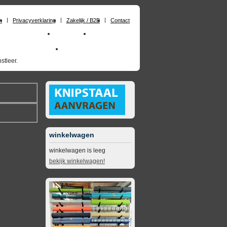
n
Privacyverklaring
Zakelijk / B2B
Contact
huimrubber op maat
Materialen
Zakelijk / B2B
skai_kunstleer outdoor
opruimingsartikelen
stleer.
winkelwagen
winkelwagen is leeg
bekijk winkelwagen!