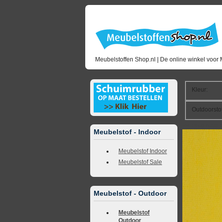
Meubelstoffen Shop.nl | De online winkel voor 
Kleur
:
Outdoorsto
<<
terug naar 
Meubelstof - Indoor
Meubelstof Indoor
Meubelstof Sale
Meubelstof - Outdoor
Meubelstof
Outdoor