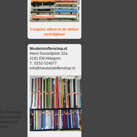
Coupons alleen in de winkel
verkrijgbaar
Meubelstoffenshop.nl
Henri Dunantplein 32a
2181 EM Hillegom
T.: 0252-524077
info@meubelstoffenshop.nl
 De Sunbrella
tegen vlekken,
twikkeld om
 boot.