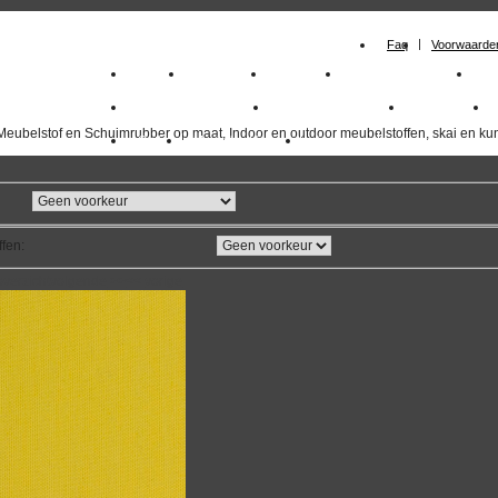
Faq
Voorwaarde
Home
Meubelstof
Kunstleer
Schuimrubberplaten
Sc
milano_outdoorstoffen
skai kunstleer kopen
outdoorstof
Meubelstof en Schuimrubber op maat, Indoor en outdoor meubelstoffen, skai en kun
Outlet
Meubelstof indoor
duurzaam
ffen
:
overzicht
volgende
>>
<<
vorige