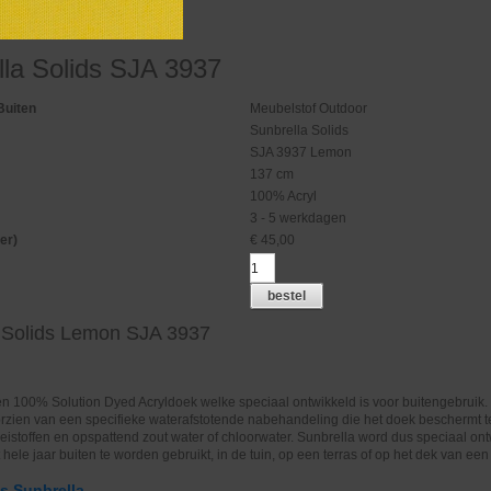
lla Solids SJA 3937
Buiten
Meubelstof Outdoor
Sunbrella Solids
SJA 3937 Lemon
137 cm
100% Acryl
3 - 5 werkdagen
er)
€
45,00
bestel
 Solids Lemon SJA 3937
en 100% Solution Dyed Acryldoek welke speciaal ontwikkeld is voor buitengebruik.
oorzien van een specifieke waterafstotende nabehandeling die het doek beschermt 
oeistoffen en opspattend zout water of chloorwater. Sunbrella word dus speciaal on
hele jaar buiten te worden gebruikt, in de tuin, op een terras of op het dek van een
es Sunbrella