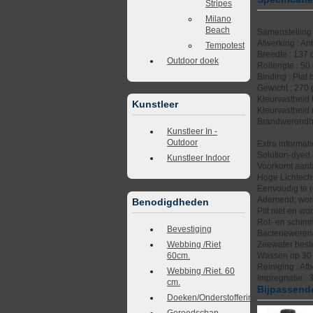
Stripes
Milano
Beach
Samenstelling 
Afwerking : An
Tempotest
Breedte : 137
Outdoor doek
Rollengte : 50
Binding : Plat 
Gewicht : 270
Kleurvastheid 
Kunstleer
Kleurvastheid 
Brandwerendhe
Kunstleer In -
Outdoor
Extra informati
Solution-dyed 
Kunstleer Indoor
Voorkomt aanta
Hoge Lichtech
Eenvoudig te r
Ademend; word 
Benodigdheden
Pilt niet en wo
Rot- en schimm
Bevestiging
Bacteriewere
Webbing /Riet
Zeewater best
60cm.
Wassen op 30 g
Reiniging : Af
Webbing /Riet. 60
Impregnatie : 
cm.
Bijpassende
Doeken/Onderstoffering
Gereedschap