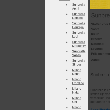
Sunbrella
Archi
Sunbre
Sunbrella
Domino
Sunbrella
Stoffen voor 
Heritage
Soort
Sunbrella
Kleur
Lopi
Breedte
Sunbrella
Materiaal
Marquetry
Levertijd
Sunbrella
Prijs (per met
Solids
Aantal
Sunbrella
Stripes
Milano
Nepal
Sunbrella
Milano
Frontline
Milano
Sunbrella is e
Natal
stoffen zijn v
Milano
vetvlekken, vl
Uni
gedurende het 
Milano
Specificati