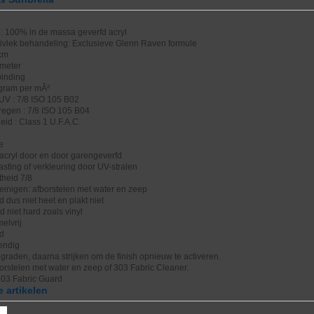
: 100% in de massa geverfd acryl
tivlek behandeling: Exclusieve Glenn Raven formule
 cm
 meter
binding
 gram per mÂ²
UV : 7/8 ISO 105 B02
regen : 7/8 ISO 105 B04
id : Class 1 U.F.A.C.
e
acryl door en door garengeverfd
sting of verkleuring door UV-stralen
theid 7/8
einigen: afborstelen met water en zeep
dus niet heet en plakt niet
rd niet hard zoals vinyl
elvrij
nd
endig
raden, daarna strijken om de finish opnieuw te activeren.
borstelen met water en zeep of 303 Fabric Cleaner.
303 Fabric Guard
 artikelen