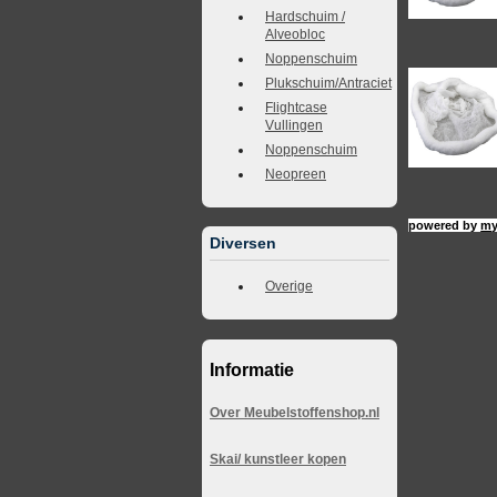
Hardschuim /
Alveobloc
Noppenschuim
Plukschuim/Antraciet
Flightcase
Vullingen
Noppenschuim
Neopreen
powered by
my
Diversen
Overige
Informatie
Over Meubelstoffenshop.nl
Skai/ kunstleer kopen