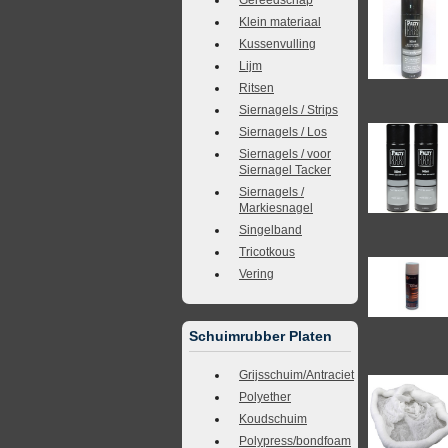
Klein materiaal
Kussenvulling
Lijm
Ritsen
Siernagels / Strips
Siernagels / Los
Siernagels / voor
Siernagel Tacker
Siernagels /
Markiesnagel
Singelband
Tricotkous
Vering
Schuimrubber Platen
Grijsschuim/Antraciet
Polyether
Koudschuim
Polypress/bondfoam