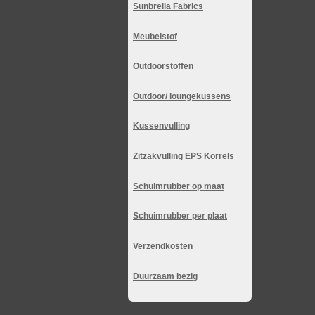
Sunbrella Fabrics
Meubelstof
Outdoorstoffen
Outdoor/ loungekussens
Kussenvulling
Zitzakvulling EPS Korrels
Schuimrubber op maat
Schuimrubber per plaat
Verzendkosten
Duurzaam bezig