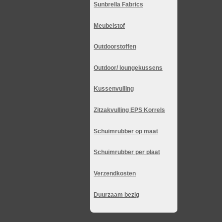
Sunbrella Fabrics
Meubelstof
Outdoorstoffen
Outdoor/ loungekussens
Kussenvulling
Zitzakvulling EPS Korrels
Schuimrubber op maat
Schuimrubber per plaat
Verzendkosten
Duurzaam bezig