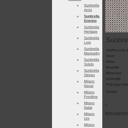
Sunbrella
Archi
Sunbrella
Domino
Sunbrella
Heritage
Sunbrella
Sunbre
Lopi
Sunbrella
Stoffen voor 
Marquetry
Soort
Sunbrella
Kleur
Solids
Breedte
Sunbrella
Materiaal
Stripes
Levertijd
Milano
Prijs (per met
Nepal
Aantal
Milano
Frontline
Milano
1.
Natal
Meubelsto
Milano
Uni
Milano