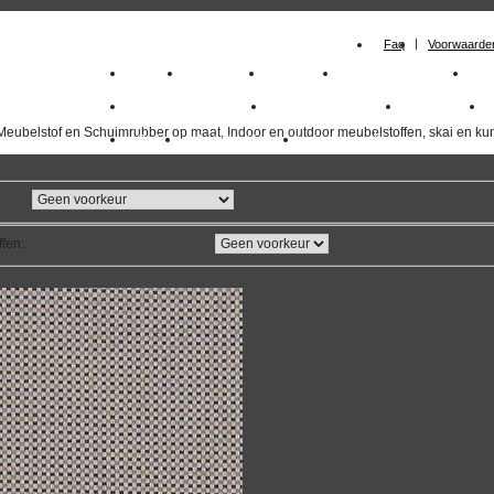
Faq
Voorwaarde
Home
Meubelstof
Kunstleer
Schuimrubberplaten
Sc
milano_outdoorstoffen
skai kunstleer kopen
outdoorstof
Meubelstof en Schuimrubber op maat, Indoor en outdoor meubelstoffen, skai en kun
Outlet
Meubelstof indoor
duurzaam
ffen
:
overzicht
volgende
>>
<<
vorige