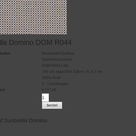
lla Domino DOM R044
Buiten
Meubelstof Outdoor
Sunbrella Domino
DOM R044 Loto
140 cm. rapport br. 0,8cm. / h. 0,7 cm.
100% Acryl
3 - 5 werkdagen
er)
€
117,00
bestel
f Sunbrella Domino