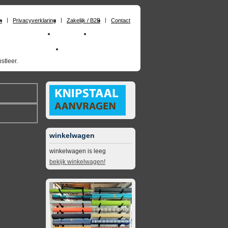
n
Privacyverklaring
Zakelijk / B2B
Contact
huimrubber op maat
Materialen
Zakelijk / B2B
skai_kunstleer outdoor
opruimingsartikelen
stleer.
winkelwagen
winkelwagen is leeg
bekijk winkelwagen!