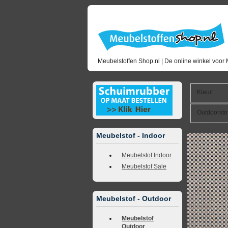
Meubelstoffen Shop.nl | De online winkel voor 
Kleur
:
Outdoorsto
<<
terug naar 
Meubelstof - Indoor
Meubelstof Indoor
Meubelstof Sale
Meubelstof - Outdoor
Meubelstof
Outdoor