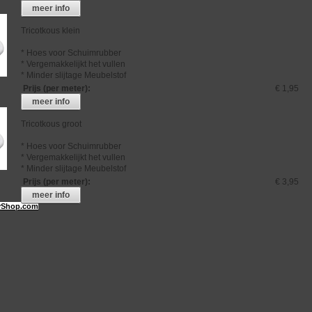
meer info
Tricotkous klein
* Hoes voor Schuimrubber
* Vergemakkelijkt het vullen
* Minder slijtage Meubelstof
Prijs (per meter)
:
€ 1,95
meer info
Tricotkous groot
* Hoes voor Schuimrubber
* Vergemakkelijkt het vullen
* Minder slijtage Meubelstof
Prijs (per meter)
:
€ 3,95
meer info
Shop.com