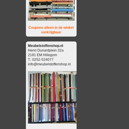
Coupons alleen in de winkel
verkrijgbaar
Meubelstoffenshop.nl
Henri Dunantplein 32a
2181 EM Hillegom
T.: 0252-524077
info@meubelstoffenshop.nl