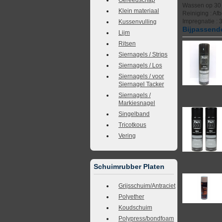
Wassen op 30 g
Klein materiaal
Reiniging : Af
Impregnatie : 
Kussenvulling
Bijpassende
Lijm
Ritsen
Siernagels / Strips
Siernagels / Los
Siernagels / voor
Siernagel Tacker
Siernagels /
Markiesnagel
Singelband
Tricotkous
Vering
Schuimrubber Platen
Grijsschuim/Antraciet
Polyether
Koudschuim
Polypress/bondfoam