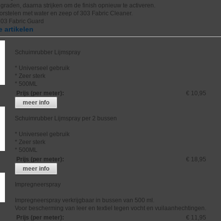
raden, daarna strijken om de finish opnieuw te activeren.
borstelen met water en zeep of 303 Fabric Cleaner.
303 Fabric Guard
 artikelen
Schuimrubber Lijmspray
* Universeel gebruik
* Zeer sterk
* 500ML
Prijs (per meter)
:
€ 10,95
meer info
Schuimrubber Lijmspray per 2 bussen
* Universeel gebruik
* Zeer sterk
* 500ML
Prijs (per meter)
:
€ 18,95
meer info
Impregneerspray
Impregneerspray verkrijgbaar in bussen van 500 ml.
Voor bescherming van leer en textiel tegen vocht en vuilaanhechtingen.
Prijs (per meter)
:
€ 11,95