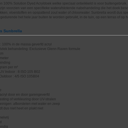
en 100% Solution Dyed Acryldoek welke speciaal ontwikkeld is voor buitengebruik.
zijn voorzien van een specifieke waterafstotende nabehandeling die het doek bes
ekken, vloeistoffen en opspattend zout water of chloorwater. Sunbrella wordt dus sp
gedurende het hele jaar buiten te worden gebruikt, in de tuin, op een terras of op 
es Sunbrella
: 100% in de massa geverfd acryl
tivlek behandeling: Exclusieve Glenn Raven formule
 cm
 meter
binding
 gram per m²
UV Indoor : 8 ISO 105 B02
 Outdoor : 4/5 ISO 105B04
e
acryl door en door garengeverfd
sting of verkleuring door UV-stralen
einigen: afborstelen met water en zeep
 dus niet heet en plakt niet
d
elvrij
nd
endig