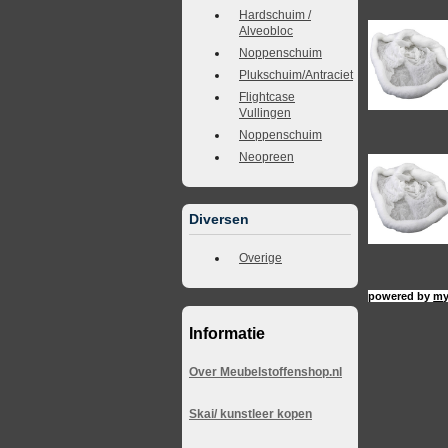
Hardschuim /
Alveobloc
Noppenschuim
Plukschuim/Antraciet
Flightcase
Vullingen
Noppenschuim
Neopreen
Diversen
Overige
powered by
my
Informatie
Over Meubelstoffenshop.nl
Skai/ kunstleer kopen