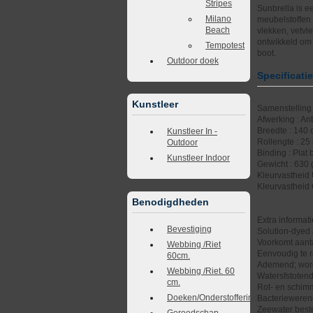
Stripes
Sunbrella is e
Milano
meubelstoffen 
Beach
vlekken, vetvl
ontwikkeld om 
Tempotest
boot.
Outdoor doek
Specificati
Kunstleer
Samenstelling 
Afwerking : An
Breedte : 140
Kunstleer In -
Rollengte : 25
Outdoor
Binding : Plat 
Kunstleer Indoor
Gewicht : 630
Kleurvastheid 
Kleurvastheid
Benodigdheden
Extra informati
Bevestiging
Solution-dyed 
Voorkomt aanta
Webbing /Riet
Eenvoudig te r
60cm.
Ademend; wordt
Webbing /Riet. 60
Watersfstoten
cm.
Rot- en schimm
Doeken/Onderstoffering
Bacteriewere
Zeewater best
Gereedschap