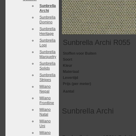
Sunbrella
Archi
Sunbrella
Domino
Sunbrella
Heritage
Sunbrella
Sunbrella Archi R055
Lopi
Sunbrella
Stoffen voor Buiten
Marquetry
Soort
Sunbrella
Kleur
Solids
Materiaal
Sunbrella
Levertijd
Stripes
Prijs (per meter)
Milano
Nepal
Aantal
Milano
Frontline
Sunbrella Archi
Milano
Natal
Milano
Uni
Milano