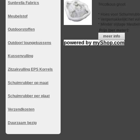
Sunbrella Fabrics
Tricotkous groot
* Hoes voor Schuimrubb
Meubelstof
* Vergemakkelijkt het vu
* Minder slijtage Meubel
Outdoorstoffen
Prijs (per meter)
:
meer info
powered by
myShop.com
Outdoor/ loungekussens
Kussenvulling
Zitzakvulling EPS Korrels
Schuimrubber op maat
Schuimrubber per plaat
Verzendkosten
Duurzaam bezig