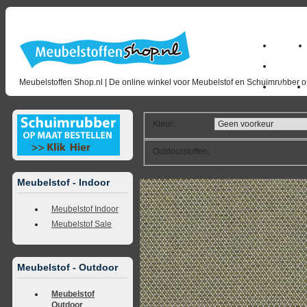
Home
milano_
Meubelstoffen Shop.nl | De online winkel voor Meubelstof en Schuimrubber op
Outlet
Kleur
:
Outdoorstoffen
:
<<
terug naar overzicht
volgende
>>
<<
vorig
Meubelstof - Indoor
Meubelstof Indoor
Meubelstof Sale
Meubelstof - Outdoor
Meubelstof
Outdoor