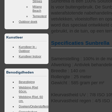
Sunbrella is een 100% Solutio
Stripes
is voor buitengebruik. De Sunb
Milano
Beach
waterafstotende nabehandelin
Tempotest
vetvlekken, vloeistoffen en op
Outdoor doek
word dus speciaal ontwikkeld 
gebruikt, in de tuin, op een te
Kunstleer
Specificaties Sunbrella
Kunstleer In -
Outdoor
Kunstleer Indoor
Samenstelling : 100% in de ma
Afwerking : Antivlek behandel
Breedte : 140 cm
Benodigdheden
Rollengte : 25 meter
Bevestiging
Gewicht : 585 gram per m²
Webbing /Riet
60cm.
Kleurvastheid UV : 7/8 ISO 1
Webbing /Riet. 60
Kleurvastheid regen : 4/5 ISO
cm.
Doeken/Onderstoffering
Gereedschap