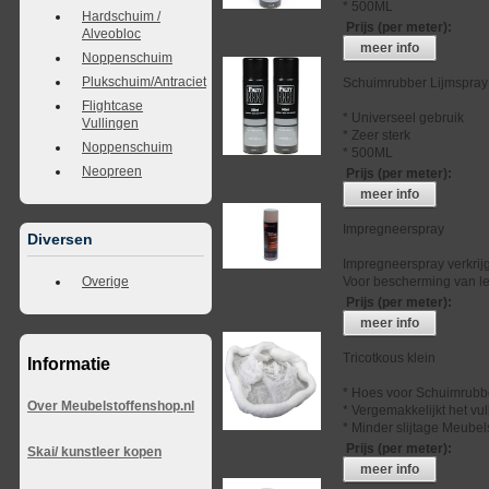
* 500ML
Hardschuim /
Prijs (per meter)
:
Alveobloc
meer info
Noppenschuim
Plukschuim/Antraciet
Schuimrubber Lijmspray
Flightcase
* Universeel gebruik
Vullingen
* Zeer sterk
Noppenschuim
* 500ML
Neopreen
Prijs (per meter)
:
meer info
Impregneerspray
Diversen
Impregneerspray verkrij
Voor bescherming van lee
Overige
Prijs (per meter)
:
meer info
Tricotkous klein
Informatie
* Hoes voor Schuimrubb
Over Meubelstoffenshop.nl
* Vergemakkelijkt het vu
* Minder slijtage Meubel
Prijs (per meter)
:
Skai/ kunstleer kopen
meer info