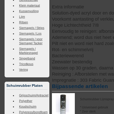
Klein materiaal
Extra informatie
Kussenvulling
Solution-dyed acryl door en d
Lijm
Voorkomt aantasting of verkle
Ritsen
Hoge Lichtechtheid 7/8
Siernagels / Strips
Eenvoudig te reinigen: afbors
Siernagels / Los
Ademend; word dus niet heet e
Siernagels / voor
Pilt niet en word niet hard zoal
Siernagel Tacker
Siernagels /
Rot- en schimmelvrij
Markiesnagel
Bacteriewerend
Singelband
Zeewater bestendig
Tricotkous
Wassen op 30 graden, daarna s
Vering
Reiniging : Afborstelen met wa
Impregnatie : 303 Fabric Guar
Bijpassende artikelen
Schuimrubber Platen
Grijsschuim/Antraciet
Schuimrubber Lijmspray
Polyether
Koudschuim
* Universeel gebruik
* Zeer sterk
Polypress/bondfoam