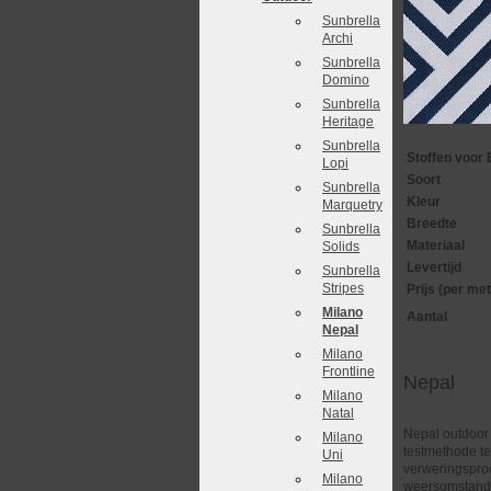
Sunbrella
Archi
Sunbrella
Domino
Sunbrella
Heritage
Sunbrella
Stoffen voor 
Lopi
Soort
Sunbrella
Kleur
Marquetry
Breedte
Sunbrella
Materiaal
Solids
Levertijd
Sunbrella
Stripes
Prijs (per met
Milano
Aantal
Nepal
Milano
Frontline
Nepal
Milano
Natal
Nepal outdoor 
Milano
testmethode te
Uni
verweringsproc
Milano
weersomstandig