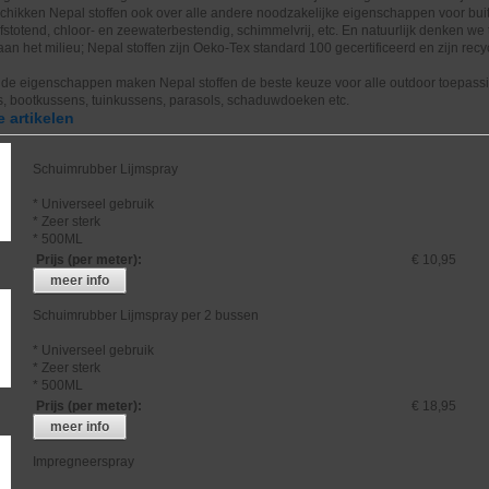
hikken Nepal stoffen ook over alle andere noodzakelijke eigenschappen voor bui
afstotend, chloor- en zeewaterbestendig, schimmelvrij, etc. En natuurlijk denken we 
aan het milieu; Nepal stoffen zijn Oeko-Tex standard 100 gecertificeerd en zijn re
nde eigenschappen maken Nepal stoffen de beste keuze voor alle outdoor toepass
, bootkussens, tuinkussens, parasols, schaduwdoeken etc.
 artikelen
Schuimrubber Lijmspray
* Universeel gebruik
* Zeer sterk
* 500ML
Prijs (per meter)
:
€ 10,95
meer info
Schuimrubber Lijmspray per 2 bussen
* Universeel gebruik
* Zeer sterk
* 500ML
Prijs (per meter)
:
€ 18,95
meer info
Impregneerspray