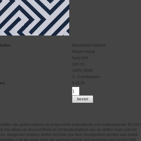
Buiten
Meubelstof Outdoor
Milano Nepal
Navy 044
140 cm
100% Olefin
3 - 5 werkdagen
er)
€
26,95
bestel
stoffen zijn getest volgens de enige echte testmethode voor buitengebruik; BS EN
st niet alleen de kleurechtheid en UV-bestendigheid van de stoffen maar ook het
es. Aangezien outdoor stoffen het hele jaar door blootgesteld worden aan zware
heden is dit de enige norm die aantoont dat de stof jarenlang mooi en fris blijft.