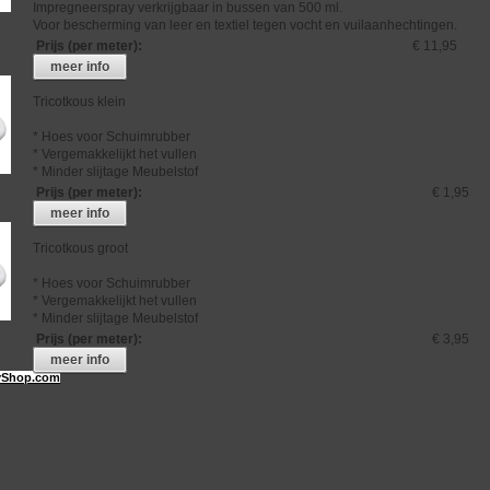
Impregneerspray verkrijgbaar in bussen van 500 ml.
Voor bescherming van leer en textiel tegen vocht en vuilaanhechtingen.
Prijs (per meter)
:
€ 11,95
meer info
Tricotkous klein
* Hoes voor Schuimrubber
* Vergemakkelijkt het vullen
* Minder slijtage Meubelstof
Prijs (per meter)
:
€ 1,95
meer info
Tricotkous groot
* Hoes voor Schuimrubber
* Vergemakkelijkt het vullen
* Minder slijtage Meubelstof
Prijs (per meter)
:
€ 3,95
meer info
Shop.com