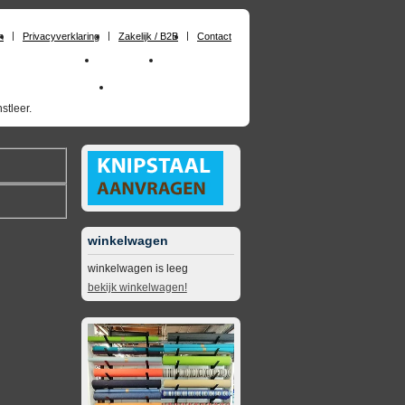
n
Privacyverklaring
Zakelijk / B2B
Contact
huimrubber op maat
Materialen
Zakelijk / B2B
skai_kunstleer outdoor
opruimingsartikelen
stleer.
winkelwagen
winkelwagen is leeg
bekijk winkelwagen!