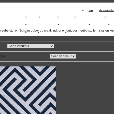
Faq
Voorwaarde
Home
Meubelstof
Kunstleer
Schuimrubberplaten
Sc
milano_outdoorstoffen
skai kunstleer kopen
outdoorstof
Meubelstof en Schuimrubber op maat, Indoor en outdoor meubelstoffen, skai en kun
Outlet
Meubelstof indoor
duurzaam
ffen
:
overzicht
volgende
>>
<<
vorige