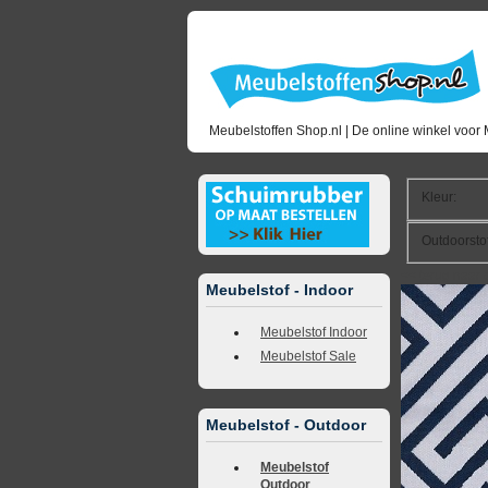
Meubelstoffen Shop.nl | De online winkel voor 
Kleur
:
Outdoorsto
<<
terug naar 
Meubelstof - Indoor
Meubelstof Indoor
Meubelstof Sale
Meubelstof - Outdoor
Meubelstof
Outdoor