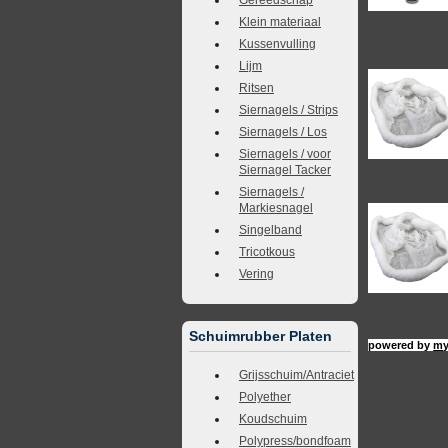
Klein materiaal
Kussenvulling
Lijm
Ritsen
Siernagels / Strips
Siernagels / Los
Siernagels / voor
Siernagel Tacker
Siernagels /
Markiesnagel
Singelband
Tricotkous
Vering
Schuimrubber Platen
powered by
my
Grijsschuim/Antraciet
Polyether
Koudschuim
Polypress/bondfoam