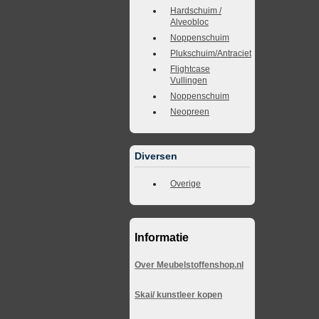
Hardschuim /
Alveobloc
Noppenschuim
Plukschuim/Antraciet
Flightcase
Vullingen
Noppenschuim
Neopreen
Diversen
Overige
Informatie
Over Meubelstoffenshop.nl
Skai/ kunstleer kopen