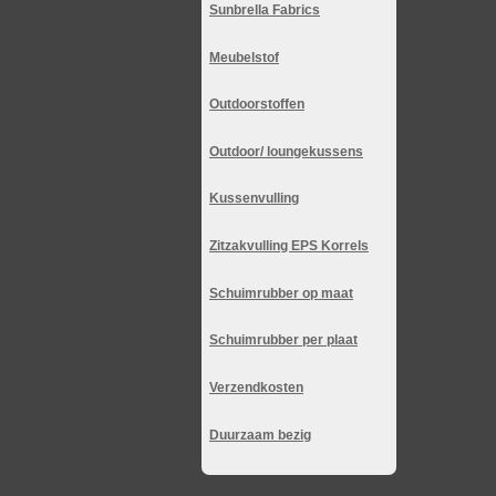
Sunbrella Fabrics
Meubelstof
Outdoorstoffen
Outdoor/ loungekussens
Kussenvulling
Zitzakvulling EPS Korrels
Schuimrubber op maat
Schuimrubber per plaat
Verzendkosten
Duurzaam bezig