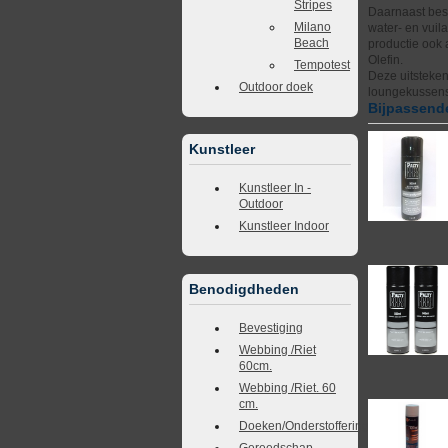
Stripes
Daarnaast besc
Milano
water- en vuil
Beach
productie ook 
Olefin.
Tempotest
Deze uitsteke
Outdoor doek
loungekussens
Bijpassende
Kunstleer
Kunstleer In -
Outdoor
Kunstleer Indoor
Benodigdheden
Bevestiging
Webbing /Riet
60cm.
Webbing /Riet. 60
cm.
Doeken/Onderstoffering
Gereedschap