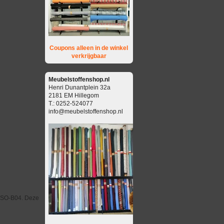
Coupons alleen in de winkel
verkrijgbaar
Meubelstoffenshop.nl
Henri Dunantplein 32a
2181 EM Hillegom
T.: 0252-524077
info@meubelstoffenshop.nl
 ISO-B04. Deze