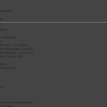
cificaties
ng
utdoor
: 100% Olefin
cm
ot Licht: 7_8 ( max 8)
tot Chloorwater:5 (max 5)
tot Zeewater: 4_5 (max 5)
heid: 8 (max (10)
rken:
icht resistent
bel
s
uw water en afwasmiddel
0Â° graden