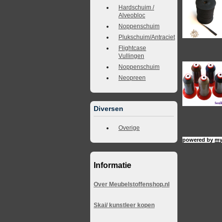
Hardschuim /
Alveobloc
Noppenschuim
Plukschuim/Antraciet
Flightcase
Vullingen
Noppenschuim
Neopreen
Diversen
Overige
powered by
my
Informatie
Over Meubelstoffenshop.nl
Skai/ kunstleer kopen