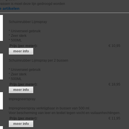
wassen is moet deze lijn gedroogd worden
 artikelen
Schuimrubber Lijmspray
* Universeel gebruik
* Zeer sterk
* 500ML
Prijs (per meter)
:
€ 10,95
meer info
Schuimrubber Lijmspray per 2 bussen
* Universeel gebruik
* Zeer sterk
* 500ML
Prijs (per meter)
:
€ 18,95
meer info
Impregneerspray
Impregneerspray verkrijgbaar in bussen van 500 ml.
Voor bescherming van leer en textiel tegen vocht en vuilaanhechtingen.
Prijs (per meter)
:
€ 11,95
meer info