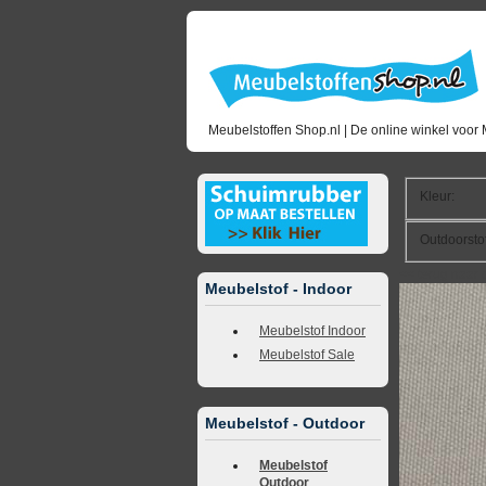
Meubelstoffen Shop.nl | De online winkel voor 
Kleur
:
Outdoorsto
<<
terug naar 
Meubelstof - Indoor
Meubelstof Indoor
Meubelstof Sale
Meubelstof - Outdoor
Meubelstof
Outdoor