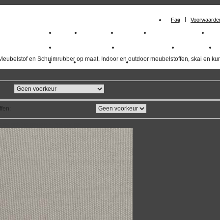
Faq
Voorwaarde
Home
Meubelstof
Kunstleer
Schuimrubberplaten
Sc
milano_outdoorstoffen
skai kunstleer kopen
outdoorstof
Meubelstof en Schuimrubber op maat, Indoor en outdoor meubelstoffen, skai en kun
Outlet
Meubelstof indoor
duurzaam
ffen
:
overzicht
volgende
>>
<<
vorige