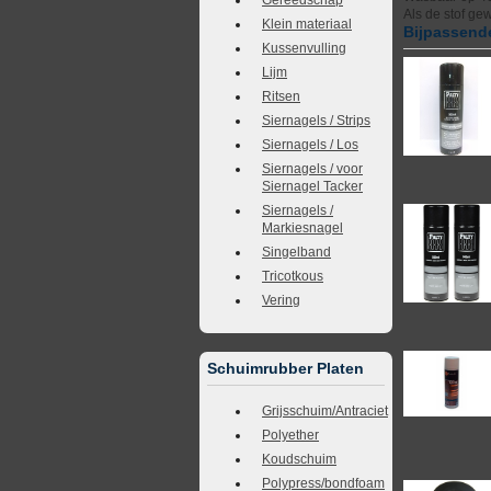
Als de stof ge
Klein materiaal
Bijpassende
Kussenvulling
Lijm
Ritsen
Siernagels / Strips
Siernagels / Los
Siernagels / voor
Siernagel Tacker
Siernagels /
Markiesnagel
Singelband
Tricotkous
Vering
Schuimrubber Platen
Grijsschuim/Antraciet
Polyether
Koudschuim
Polypress/bondfoam