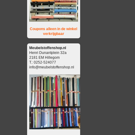
Coupons alleen in de winkel
verkrijgbaar
Meubelstoffenshop.nl
Henri Dunantplein 32a
2181 EM Hillegom
T.: 0252-524077
info@meubelstoffenshop.nl