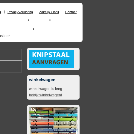
n
Privacyverklaring
Zakelijk / B2B
Contact
huimrubber op maat
Materialen
Zakelijk / B2B
skai_kunstleer outdoor
opruimingsartikelen
stleer.
winkelwagen
winkelwagen is leeg
bekijk winkelwagen!