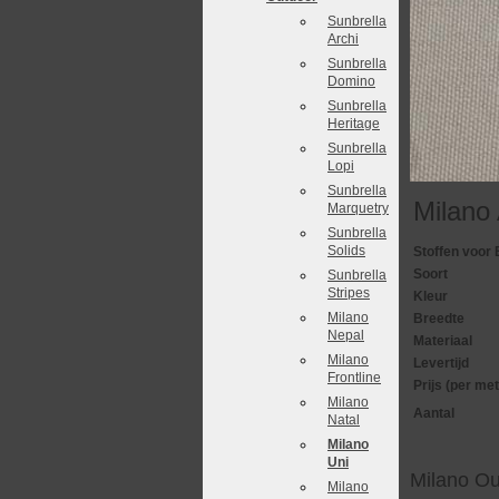
Sunbrella
Archi
Sunbrella
Domino
Sunbrella
Heritage
Sunbrella
Lopi
Sunbrella
Milano
Marquetry
Sunbrella
Solids
Stoffen voor 
Soort
Sunbrella
Stripes
Kleur
Milano
Breedte
Nepal
Materiaal
Milano
Levertijd
Frontline
Prijs (per met
Milano
Aantal
Natal
Milano
Uni
Milano Ou
Milano