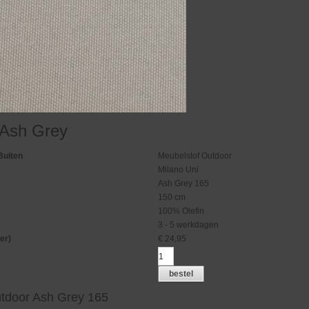
 Ash Grey
Buiten
Meubelstof Outdoor
Milano Uni
Ash Grey 165
150 cm
100% Olefin
3 - 5 werkdagen
er)
€
24,95
bestel
tdoor Ash Grey 165