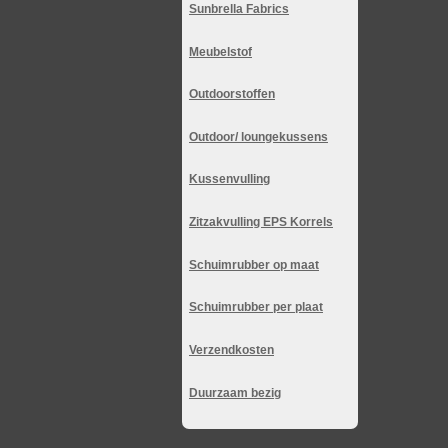
Sunbrella Fabrics
Meubelstof
Outdoorstoffen
Outdoor/ loungekussens
Kussenvulling
Zitzakvulling EPS Korrels
Schuimrubber op maat
Schuimrubber per plaat
Verzendkosten
Duurzaam bezig