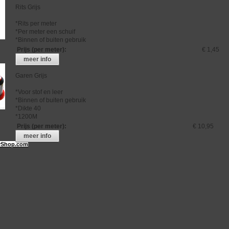
Rits Grijs
*Rits per meter
*Per meter een schuif
*Binnen of buiten gebruik
Prijs (per meter)
:
€ 1,45
meer info
Garen Grijs
*Voor stof en leer
*Binnen of buiten gebruik
*Dikte 40
*1200M
Prijs (per meter)
:
€ 10,95
meer info
Shop.com