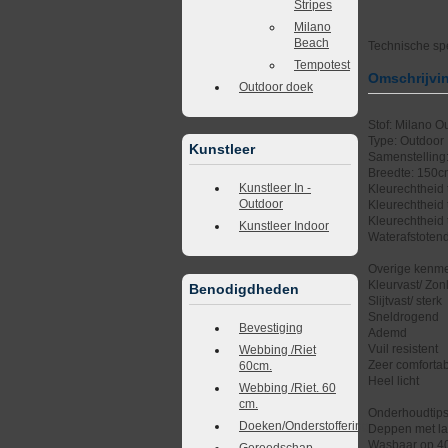
Stripes
Milano
Beach
Technische spe
Tempotest
Omschrijvi
Outdoor doek
Stof: Milano O
Type: Outdoor
Kunstleer
Samenstelling
Breedte: 150
Kunstleer In -
Kleurechtheid t
Outdoor
Kleurechtheid 
Kleurechtheid 
Kunstleer Indoor
Waterafstotend
Overige kenme
Kleurvast/ Zonl
Benodigdheden
Slijtvast/ sterk
Sneldrogend
Bevestiging
Ademd
Vuil resistent
Webbing /Riet
Zeer comforta
60cm.
Heel licht
Webbing /Riet. 60
cm.
Onderhoudtip
Doeken/Onderstoffering
Deppen met la
Wasbaar op 4
Gereedschap