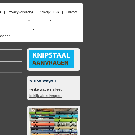
n
Privacyverklaring
Zakelijk / B2B
Contact
huimrubber op maat
Materialen
Zakelijk / B2B
skai_kunstleer outdoor
opruimingsartikelen
stleer.
winkelwagen
winkelwagen is leeg
bekijk winkelwagen!