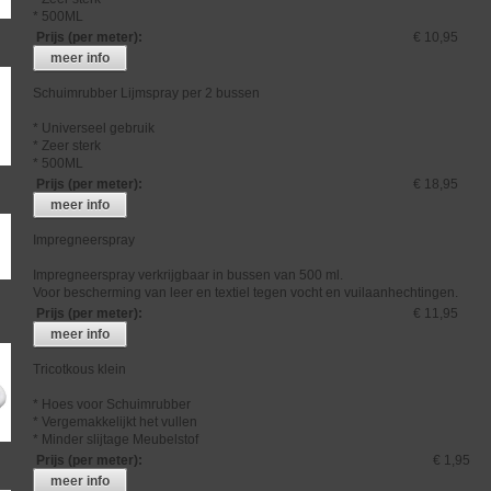
* 500ML
Prijs (per meter)
:
€ 10,95
meer info
Schuimrubber Lijmspray per 2 bussen
* Universeel gebruik
* Zeer sterk
* 500ML
Prijs (per meter)
:
€ 18,95
meer info
Impregneerspray
Impregneerspray verkrijgbaar in bussen van 500 ml.
Voor bescherming van leer en textiel tegen vocht en vuilaanhechtingen.
Prijs (per meter)
:
€ 11,95
meer info
Tricotkous klein
* Hoes voor Schuimrubber
* Vergemakkelijkt het vullen
* Minder slijtage Meubelstof
Prijs (per meter)
:
€ 1,95
meer info