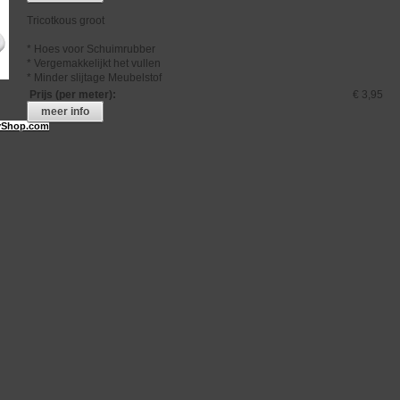
Tricotkous groot
* Hoes voor Schuimrubber
* Vergemakkelijkt het vullen
* Minder slijtage Meubelstof
Prijs (per meter)
:
€ 3,95
meer info
Shop.com