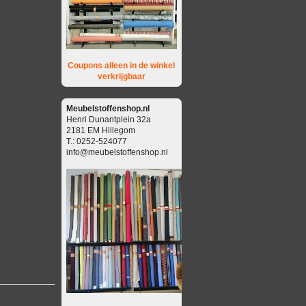
Coupons alleen in de winkel
verkrijgbaar
Meubelstoffenshop.nl
Henri Dunantplein 32a
2181 EM Hillegom
T.: 0252-524077
info@meubelstoffenshop.nl