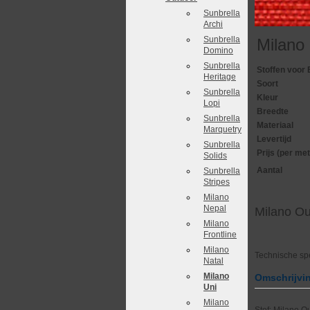
Sunbrella
Archi
Sunbrella
Milano
Domino
Sunbrella
Stoffen voor 
Heritage
Soort
Sunbrella
Kleur
Lopi
Breedte
Sunbrella
Materiaal
Marquetry
Levertijd
Sunbrella
Prijs (per met
Solids
Aantal
Sunbrella
Stripes
Milano
Nepal
Milano O
Milano
Frontline
Milano
Technische spe
Natal
Milano
Omschrijvi
Uni
Milano
Stof: Milano O