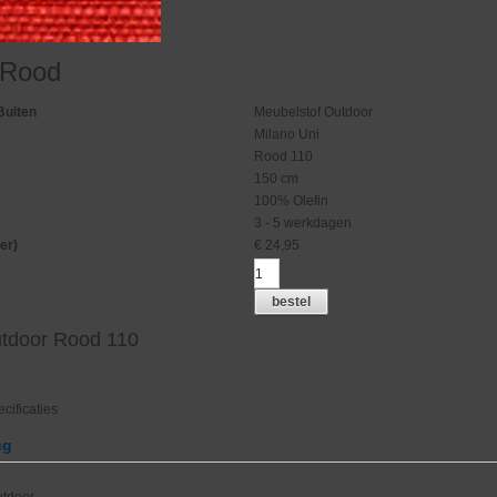
 Rood
Buiten
Meubelstof Outdoor
Milano Uni
Rood 110
150 cm
100% Olefin
3 - 5 werkdagen
er)
€
24,95
bestel
utdoor Rood 110
cificaties
ng
utdoor