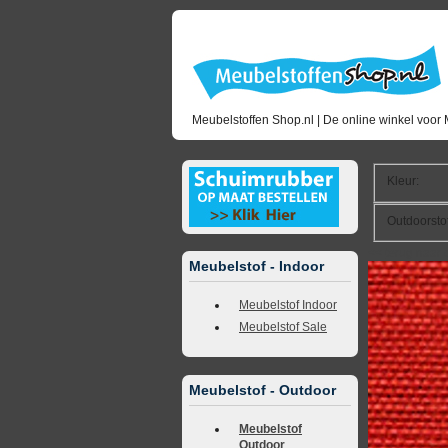
Meubelstoffen Shop.nl | De online winkel voor 
Kleur
:
Outdoorsto
<<
terug naar 
Meubelstof - Indoor
Meubelstof Indoor
Meubelstof Sale
Meubelstof - Outdoor
Meubelstof
Outdoor