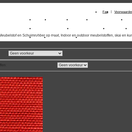
Faq
Voorwaarde
Home
Meubelstof
Kunstleer
Schuimrubberplaten
Sc
milano_outdoorstoffen
skai kunstleer kopen
outdoorstof
Meubelstof en Schuimrubber op maat, Indoor en outdoor meubelstoffen, skai en kun
Outlet
Meubelstof indoor
duurzaam
ffen
:
overzicht
volgende
>>
<<
vorige