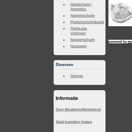
Hardschuim /
Alveobloc
Noppenschuim
Plukschuim/Antraciet
Flightcase
Vullingen
Noppenschuim
powered by
my
Neopreen
Diversen
Overige
Informatie
Over Meubelstoffenshop.nl
Skai/ kunstleer kopen