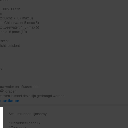
: 100% Olefin
cm
ot Licht: 7_8 ( max 8)
tot Chloorwater:5 (max 5)
tot Zeewater: 4_5 (max 5)
heid: 8 (max (10)
rken:
icht resistent
bel
s
uw water en afwasmiddel
0Â° graden
wassen is moet deze lijn gedroogd worden
 artikelen
Schuimrubber Lijmspray
* Universeel gebruik
* Zeer sterk