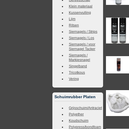
Klein materiaal
Kussenvulling
Lijm
Ritsen
Siernagels / Strips
Siernagels / Los
Siernagels / voor
Siernagel Tacker
Siernagels /
Markiesnagel
Singelband
Tricotkous
Vering
Schuimrubber Platen
Grijsschuim/Antraciet
Polyether
Koudschuim
Polypress/bondfoam