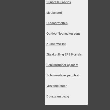
Sunbrella Fabrics
Meubelstof
Outdoorstoffen
Outdoor/ loungekussens
Kussenvulling
Zitzakvulling EPS Korrels
Schuimrubber op maat
Schuimrubber per plaat
Verzendkosten
Duurzaam bezig