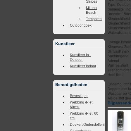
Stripes
Type: Outdoor
Milano
Samenstelling
Beach
Breedte: 150
Kleurechtheid t
Tempotest
Kleurechtheid 
Outdoor doek
Kleurechtheid 
Waterafstotend
Overige kenme
Kunstleer
Kleurvast/ Zonl
Slijtvast/ sterk
Kunstleer In -
Sneldrogend
Outdoor
Ademd
Vuil resistent
Kunstleer Indoor
Zeer comforta
Heel licht
Benodigdheden
Onderhoudtip
Deppen met la
Wasbaar op 4
Bevestiging
Als de stof ge
Webbing /Riet
Bijpassende
60cm.
Webbing /Riet. 60
cm.
Doeken/Onderstoffering
Gereedschap