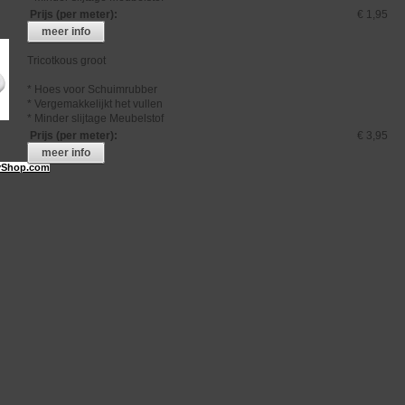
Prijs (per meter)
:
€ 1,95
meer info
Tricotkous groot
* Hoes voor Schuimrubber
* Vergemakkelijkt het vullen
* Minder slijtage Meubelstof
Prijs (per meter)
:
€ 3,95
meer info
Shop.com