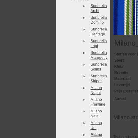
Sunbrella
Archi
Sunbrella
Domino
Sunbrella
Heritage
Sunbrella
Milano
Lopi
Sunbrella
Stoffen voor 
Marquetry
Soort
Sunbrella
Kleur
Solids
Breedte
Sunbrella
Materiaal
Stripes
Levertijd
Milano
Prijs (per met
Nepal
Aantal
Milano
Frontline
Milano
Natal
Milano st
Milano
Uni
Milano
Technische spe