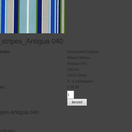
_stripes_Antigua 040
Buiten
Meubelstof Outdoor
Milano Stripes
Antiqua 040
150 cm
100% Olefin
3 - 5 werkdagen
er)
€
26,95
bestel
ripes Antigua 040
cificaties