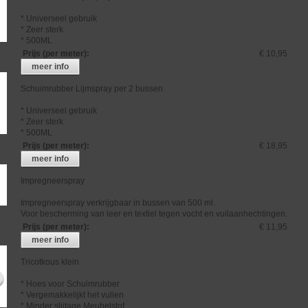
* Universeel gebruik
* Zeer sterk
* 500ML
Prijs (per meter)
:
€ 10,95
meer info
Schuimrubber Lijmspray per 2 bussen
* Universeel gebruik
* Zeer sterk
* 500ML
Prijs (per meter)
:
€ 18,95
meer info
Impregneerspray
Impregneerspray verkrijgbaar in bussen van 500 ml.
Voor bescherming van leer en textiel tegen vocht en vuilaanhechtingen.
Prijs (per meter)
:
€ 11,95
meer info
Tricotkous klein
* Hoes voor Schuimrubber
* Vergemakkelijkt het vullen
* Minder slijtage Meubelstof