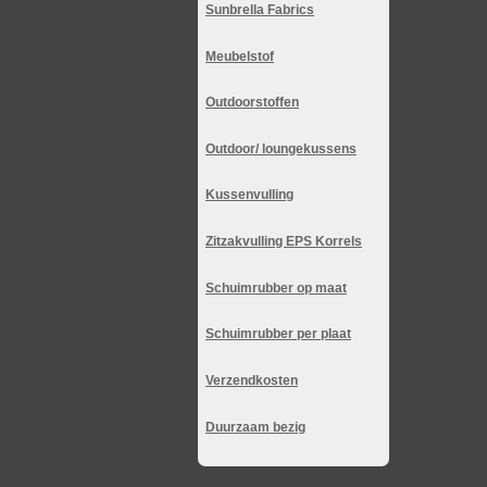
Sunbrella Fabrics
Meubelstof
Outdoorstoffen
Outdoor/ loungekussens
Kussenvulling
Zitzakvulling EPS Korrels
Schuimrubber op maat
Schuimrubber per plaat
Verzendkosten
Duurzaam bezig