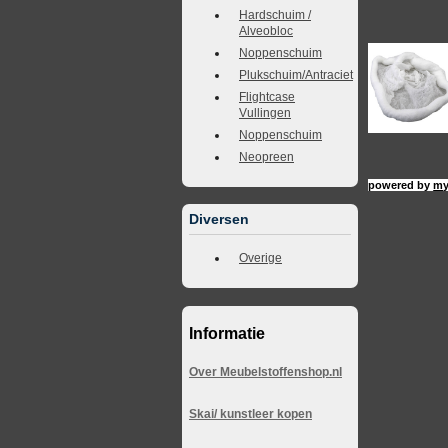
Hardschuim /
Alveobloc
Noppenschuim
Plukschuim/Antraciet
Flightcase
Vullingen
Noppenschuim
Neopreen
powered by
my
Diversen
Overige
Informatie
Over Meubelstoffenshop.nl
Skai/ kunstleer kopen