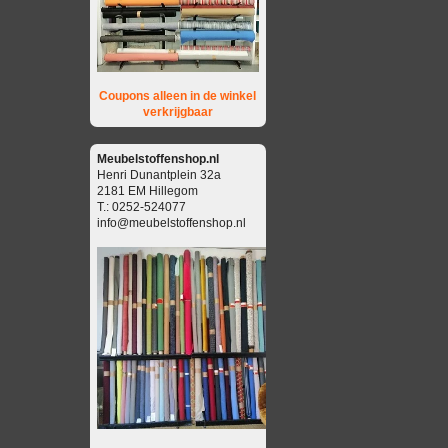
Coupons alleen in de winkel
verkrijgbaar
Meubelstoffenshop.nl
Henri Dunantplein 32a
2181 EM Hillegom
T.: 0252-524077
info@meubelstoffenshop.nl