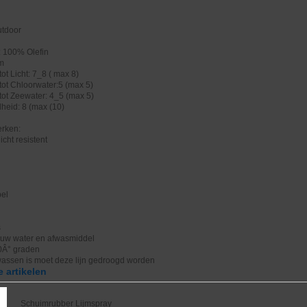
utdoor
: 100% Olefin
cm
ot Licht: 7_8 ( max 8)
tot Chloorwater:5 (max 5)
tot Zeewater: 4_5 (max 5)
heid: 8 (max (10)
rken:
icht resistent
bel
s
uw water en afwasmiddel
0Â° graden
wassen is moet deze lijn gedroogd worden
 artikelen
Schuimrubber Lijmspray