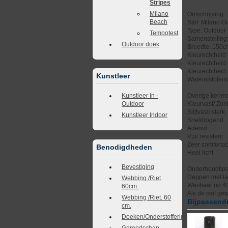
Stripes
Milano
Omschrijving
Beach
Stof: Milano O
Type: Outdoor
Tempotest
Samenstelling
Outdoor doek
Breedte: 150
Kleurechtheid t
Kleurechtheid 
Kleurechtheid 
Kunstleer
Waterafstotend
Overige kenme
Kunstleer In -
Kleurvast/ Zonl
Outdoor
Slijtvast/ sterk
Kunstleer Indoor
Sneldrogend
Ademd
Vuil resistent
Zeer comforta
Benodigdheden
Heel licht
Bevestiging
Onderhoudtip
Deppen met la
Webbing /Riet
Wasbaar op 4
60cm.
Als de stof ge
Webbing /Riet. 60
Bijpassende
cm.
Doeken/Onderstoffering
Gereedschap