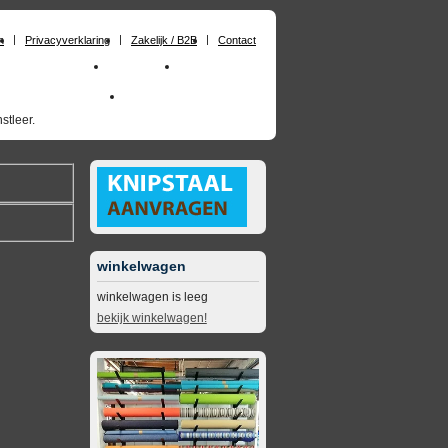
n
Privacyverklaring
Zakelijk / B2B
Contact
huimrubber op maat
Materialen
Zakelijk / B2B
skai_kunstleer outdoor
opruimingsartikelen
stleer.
winkelwagen
winkelwagen is leeg
bekijk winkelwagen!