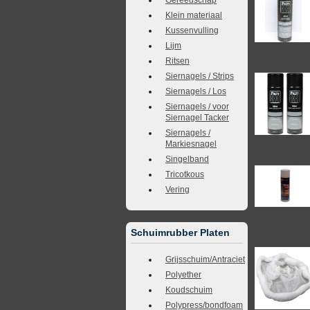
Klein materiaal
Kussenvulling
Lijm
Ritsen
Siernagels / Strips
Siernagels / Los
Siernagels / voor
Siernagel Tacker
Siernagels /
Markiesnagel
Singelband
Tricotkous
Vering
Schuimrubber Platen
Grijsschuim/Antraciet
Polyether
Koudschuim
Polypress/bondfoam