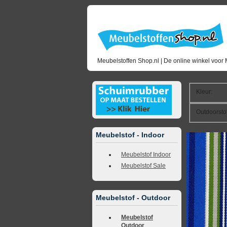
Meubelstoffen Shop.nl | De online winkel voor 
Kleur
:
Outdoorsto
<<
terug naar 
Meubelstof - Indoor
Meubelstof Indoor
Meubelstof Sale
Meubelstof - Outdoor
Meubelstof
Outdoor