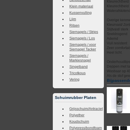
Kleurechtheid 
Kleurechtheid 
Klein materiaal
Waterafstotend
Kussenvulling
Lijm
Overige kenme
Kleurvast/ Zonl
Ritsen
Slijtvast/ sterk
Siernagels / Strips
Sneldrogend
Siernagels / Los
Ademd
Vuil resistent
Siernagels / voor
Zeer comforta
Siernagel Tacker
Heel licht
Siernagels /
Markiesnagel
Onderhoudtip
Deppen met la
Singelband
Wasbaar op 4
Tricotkous
Als de stof ge
Vering
Bijpassende
Schuimrubber Platen
Grijsschuim/Antraciet
Polyether
Koudschuim
Polypress/bondfoam