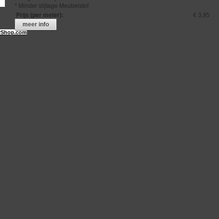
* Minder slijtage Meubelstof
Prijs (per meter)
:
€ 3,95
meer info
Shop.com