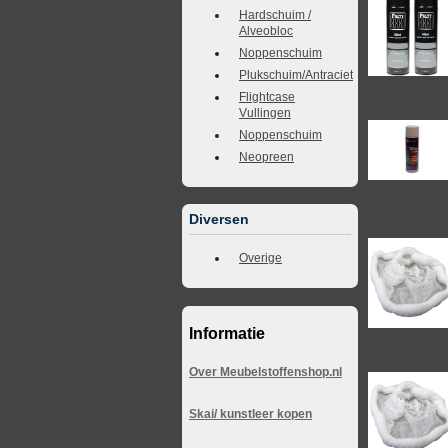
Hardschuim /
Alveobloc
Noppenschuim
Plukschuim/Antraciet
Flightcase
Vullingen
Noppenschuim
Neopreen
Diversen
Overige
Informatie
Over Meubelstoffenshop.nl
Skai/ kunstleer kopen