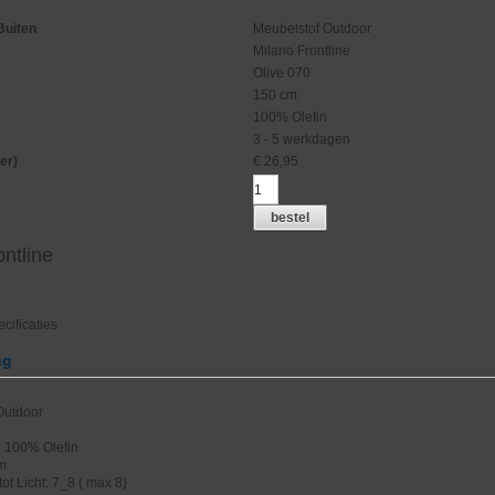
Buiten
Meubelstof Outdoor
Milano Frontline
Olive 070
150 cm
100% Olefin
3 - 5 werkdagen
er)
€
26,95
bestel
ontline
cificaties
ng
 Outdoor
: 100% Olefin
cm
ot Licht: 7_8 ( max 8)