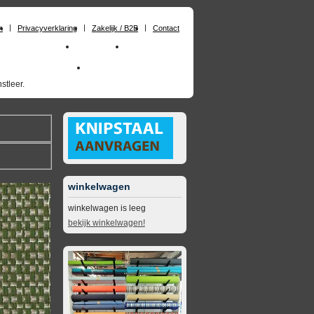
n
Privacyverklaring
Zakelijk / B2B
Contact
huimrubber op maat
Materialen
Zakelijk / B2B
skai_kunstleer outdoor
opruimingsartikelen
stleer.
winkelwagen
winkelwagen is leeg
bekijk winkelwagen!