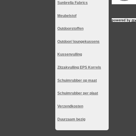
Sunbrella Fabrics
Meubelstof
powered by
my
Outdoorstoffen
Outdoor/ loungekussens
Kussenvulling
Zitzakvulling EPS Korrels
Schuimrubber op maat
Schuimrubber per plaat
Verzendkosten
Duurzaam bezig