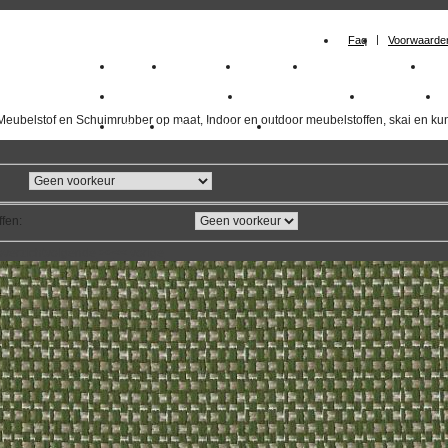
Faq
Voorwaarde
Home
Meubelstof
Kunstleer
Schuimrubberplaten
Sc
milano_outdoorstoffen
skai kunstleer kopen
outdoorstof
Meubelstof en Schuimrubber op maat, Indoor en outdoor meubelstoffen, skai en kun
Outlet
Meubelstof indoor
duurzaam
ffen
:
overzicht
volgende
>>
<<
vorige