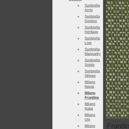
Sunbrella
Archi
Sunbrella
Domino
Sunbrella
Heritage
Sunbrella
Lopi
Sunbrella
Marquetry
Sunbrella
Solids
Sunbrella
Stripes
Milano
Nepal
Milano
Frontline
Milano
Natal
Milano
Uni
Frontli
Milano