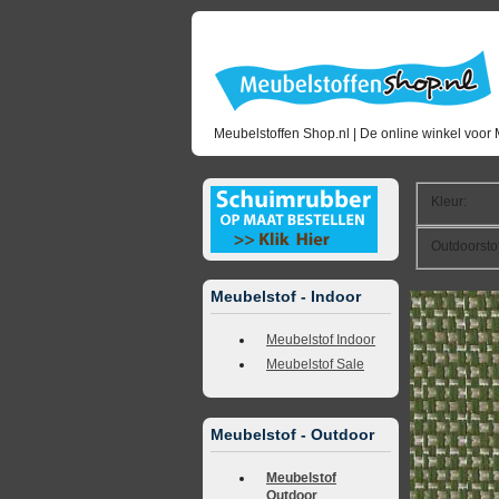
Meubelstoffen Shop.nl | De online winkel voor 
Kleur
:
Outdoorsto
<<
terug naar 
Meubelstof - Indoor
Meubelstof Indoor
Meubelstof Sale
Meubelstof - Outdoor
Meubelstof
Outdoor