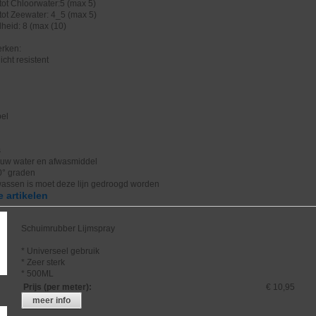
tot Chloorwater:5 (max 5)
tot Zeewater: 4_5 (max 5)
heid: 8 (max (10)
rken:
icht resistent
bel
s
uw water en afwasmiddel
0° graden
wassen is moet deze lijn gedroogd worden
 artikelen
Schuimrubber Lijmspray
* Universeel gebruik
* Zeer sterk
* 500ML
Prijs (per meter)
:
€ 10,95
meer info