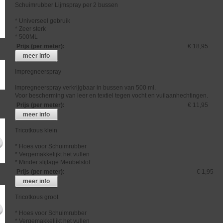
Schuimrubber Lijmspray per 2 bussen
* Universeel gebruik
* Zeer sterk
* 500ML
Prijs (per meter)
:
€ 18,95
meer info
Impregneerspray
Impregneerspray verkrijgbaar in bussen van 500 ml.
Voor bescherming van leer en textiel tegen vocht en vuilaanhechtingen.
Prijs (per meter)
:
€ 11,95
meer info
Tricotkous klein
* Hoes voor Schuimrubber
* Vergemakkelijkt het vullen
* Minder slijtage Meubelstof
Prijs (per meter)
:
€ 1,95
meer info
Tricotkous groot
* Hoes voor Schuimrubber
* Vergemakkelijkt het vullen