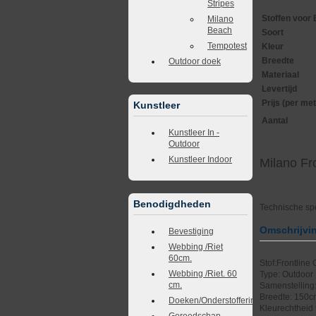
Stripes
Stoffen voor 
Milano
Beach
Soort
Tempotest
Kleur
Breedte
Outdoor doek
Materiaal
Levertijd
Prijs (per met
Kunstleer
Aantal
Kunstleer In -
Outdoor
Kunstleer Indoor
Milano Fr
Benodigdheden
Technische spe
Omschrijvi
Bevestiging
Webbing /Riet
60cm.
Stof:Frontline
Webbing /Riet. 60
Type: Outdoor
cm.
Samenstelling
Breedte: 150
Doeken/Onderstoffering
Kleurechtheid t
Gereedschap