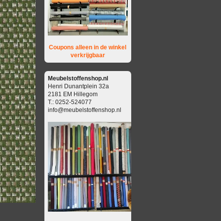
Coupons alleen in de winkel
verkrijgbaar
Meubelstoffenshop.nl
Henri Dunantplein 32a
2181 EM Hillegom
T.: 0252-524077
info@meubelstoffenshop.nl