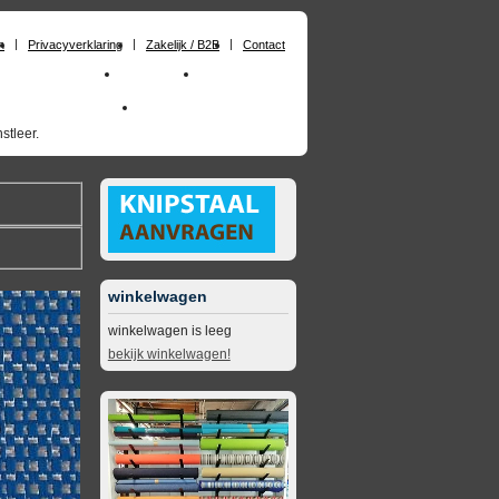
n
Privacyverklaring
Zakelijk / B2B
Contact
huimrubber op maat
Materialen
Zakelijk / B2B
skai_kunstleer outdoor
opruimingsartikelen
stleer.
winkelwagen
winkelwagen is leeg
bekijk winkelwagen!