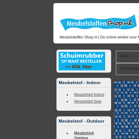
Meubelstoffen Shop.nl | De online winkel voor 
Kleur
:
Outdoorsto
<<
terug naar 
Meubelstof - Indoor
Meubelstof Indoor
Meubelstof Sale
Meubelstof - Outdoor
Meubelstof
Outdoor