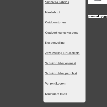
Sunbrella Fabrics
Meubelstof
powered by
my
Outdoorstoffen
Outdoor/ loungekussens
Kussenvulling
Zitzakvulling EPS Korrels
Schuimrubber op maat
Schuimrubber per plaat
Verzendkosten
Duurzaam bezig