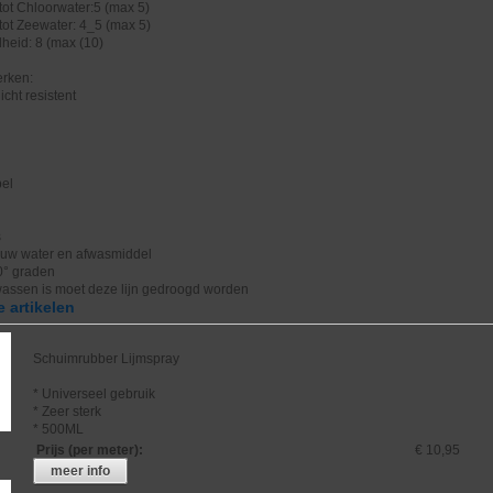
tot Chloorwater:5 (max 5)
tot Zeewater: 4_5 (max 5)
heid: 8 (max (10)
rken:
icht resistent
bel
s
uw water en afwasmiddel
0° graden
wassen is moet deze lijn gedroogd worden
 artikelen
Schuimrubber Lijmspray
* Universeel gebruik
* Zeer sterk
* 500ML
Prijs (per meter)
:
€ 10,95
meer info