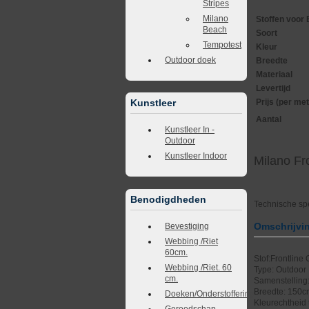
Stripes
Milano
Stoffen voor 
Beach
Soort
Tempotest
Kleur
Outdoor doek
Breedte
Materiaal
Levertijd
Prijs (per met
Kunstleer
Aantal
Kunstleer In -
Outdoor
Kunstleer Indoor
Milano Fr
Benodigdheden
Technische spe
Omschrijvi
Bevestiging
Webbing /Riet
60cm.
Stof:Frontline
Webbing /Riet. 60
Type: Outdoor
cm.
Samenstelling
Breedte: 150
Doeken/Onderstoffering
Kleurechtheid t
Gereedschap