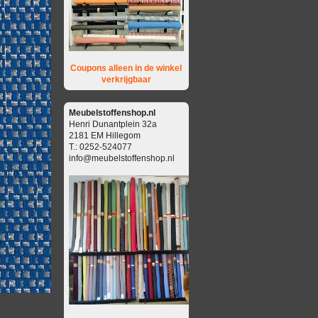
Coupons alleen in de winkel
verkrijgbaar
Meubelstoffenshop.nl
Henri Dunantplein 32a
2181 EM Hillegom
T.: 0252-524077
info@meubelstoffenshop.nl