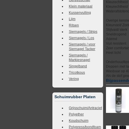
Kleurechtheid 
Klein materiaal
Kleurechtheid 
Waterafstotend
Kussenvulling
Lijm
Overige kenme
Kleurvast/ Zonl
Ritsen
Slijtvast/ sterk
Siernagels / Strips
Sneldrogend
Siernagels / Los
Ademd
Vuil resistent
Siernagels / voor
Zeer comforta
Siernagel Tacker
Heel licht
Siernagels /
Markiesnagel
Onderhoudtip
Singelband
Deppen met la
Wasbaar op 4
Tricotkous
Als de stof ge
Vering
Bijpassende
Schuimrubber Platen
Grijsschuim/Antraciet
Polyether
Koudschuim
Polypress/bondfoam