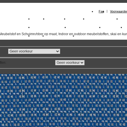
Faq
Voorwaarde
Home
Meubelstof
Kunstleer
Schuimrubberplaten
Sc
milano_outdoorstoffen
skai kunstleer kopen
outdoorstof
Meubelstof en Schuimrubber op maat, Indoor en outdoor meubelstoffen, skai en kun
Outlet
Meubelstof indoor
duurzaam
ffen
:
overzicht
volgende
>>
<<
vorige