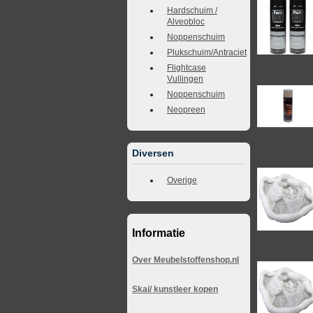
Hardschuim /
Alveobloc
Noppenschuim
Plukschuim/Antraciet
Flightcase
Vullingen
Noppenschuim
Neopreen
Diversen
Overige
Informatie
Over Meubelstoffenshop.nl
Skai/ kunstleer kopen