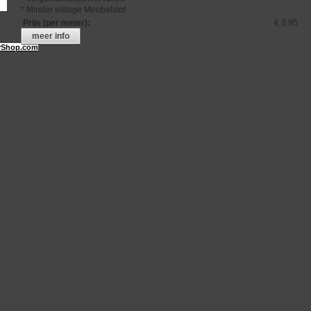
* Minder slijtage Meubelstof
Prijs (per meter)
:
€ 3,95
meer info
Shop.com