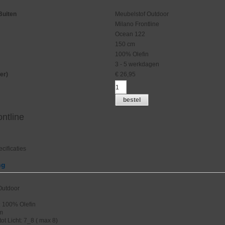
Buiten
Meubelstof Outdoor
Milano Frontline
Ocean 122
150 cm
100% Olefin
3 - 5 werkdagen
er)
€
26,95
bestel
ontline
cificaties
ng
 Outdoor
: 100% Olefin
cm
ot Licht: 7_8 ( max 8)