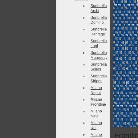
Sunbrella
Archi
Sunbrella
Domino
Sunbrella
Heritage
Sunbrella
Lopi
Sunbrella
Marquetry
Sunbrella
Solids
Sunbrella
Stripes
Milano
Nepal
Milano
Frontline
Milano
Natal
Milano
Uni
Frontli
Milano