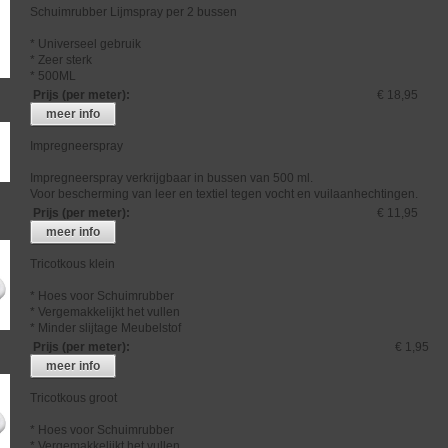
Schuimrubber Lijmspray per 2 bussen
* Universeel gebruik
* Zeer sterk
* 500ML
Prijs (per meter)
:
€ 18,95
meer info
Impregneerspray
Impregneerspray verkrijgbaar in bussen van 500 ml.
Voor bescherming van leer en textiel tegen vocht en vuilaanhechtingen.
Prijs (per meter)
:
€ 11,95
meer info
Tricotkous klein
* Hoes voor Schuimrubber
* Vergemakkelijkt het vullen
* Minder slijtage Meubelstof
Prijs (per meter)
:
€ 1,95
meer info
Tricotkous groot
* Hoes voor Schuimrubber
* Vergemakkelijkt het vullen