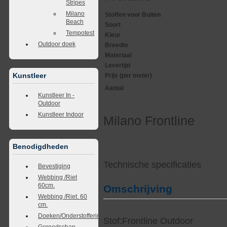
Stripes
Milano
Stoffen voor Buiten
Beach
Soort
Tempotest
Kleur
Outdoor doek
Breedte
Materiaal
Levertijd
Kunstleer
Prijs (per meter)
Aantal
Kunstleer In -
Outdoor
Kunstleer Indoor
Milano Frontline
Benodigdheden
Technische specificaties
Bevestiging
Webbing /Riet
60cm.
Omschrijving
Webbing /Riet. 60
cm.
Doeken/Onderstoffering
Stof:Frontline Outdoor
Gereedschap