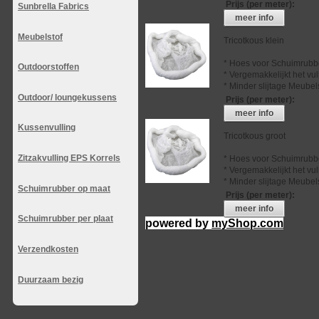
Prijs (per meter)
:
Sunbrella Fabrics
meer info
Meubelstof
Tricotkous klein
* Hoes voor Schuimrubb
Outdoorstoffen
* Vergemakkelijkt het vu
* Minder slijtage Meubel
Outdoor/ loungekussens
Prijs (per meter)
:
meer info
Kussenvulling
Tricotkous groot
Zitzakvulling EPS Korrels
* Hoes voor Schuimrubb
* Vergemakkelijkt het vu
* Minder slijtage Meubel
Schuimrubber op maat
Prijs (per meter)
:
meer info
Schuimrubber per plaat
powered by
myShop.com
Verzendkosten
Duurzaam bezig