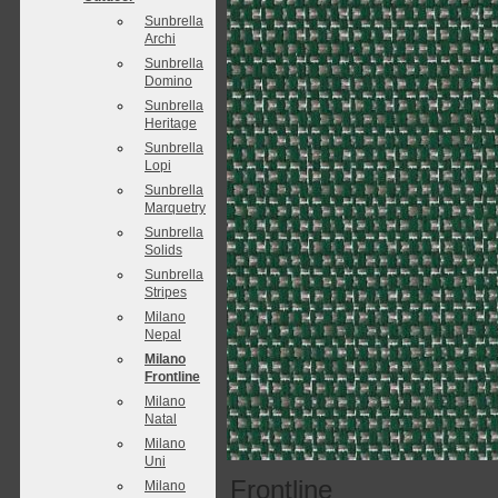
Sunbrella
Archi
Sunbrella
Domino
Sunbrella
Heritage
Sunbrella
Lopi
Sunbrella
Marquetry
Sunbrella
Solids
Sunbrella
Stripes
Milano
Nepal
Milano
Frontline
Milano
Natal
Milano
Uni
Frontline
Milano