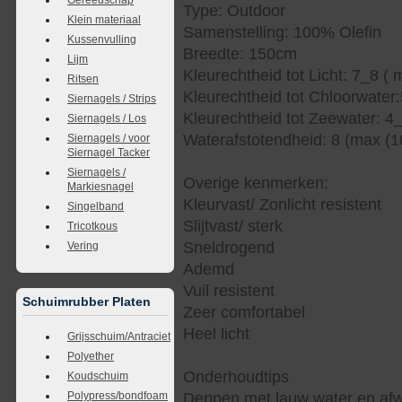
Type: Outdoor
Klein materiaal
Samenstelling: 100% Olefin
Kussenvulling
Breedte: 150cm
Lijm
Kleurechtheid tot Licht: 7_8 ( 
Ritsen
Kleurechtheid tot Chloorwater
Siernagels / Strips
Kleurechtheid tot Zeewater: 4
Siernagels / Los
Waterafstotendheid: 8 (max (1
Siernagels / voor
Siernagel Tacker
Siernagels /
Overige kenmerken:
Markiesnagel
Kleurvast/ Zonlicht resistent
Singelband
Slijtvast/ sterk
Tricotkous
Sneldrogend
Vering
Ademd
Vuil resistent
Schuimrubber Platen
Zeer comfortabel
Heel licht
Grijsschuim/Antraciet
Polyether
Onderhoudtips
Koudschuim
Deppen met lauw water en af
Polypress/bondfoam