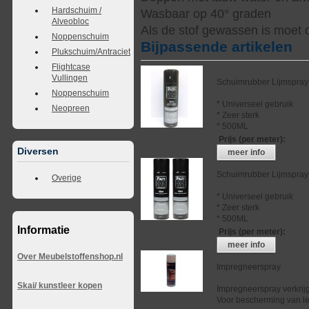
Hardschuim /
Wasbaar op 40° graden
Alveobloc
Als de stof gewassen is moet 
Noppenschuim
Bijpassende artikelen
Plukschuim/Antraciet
Flightcase
Vullingen
Schuimrubber Lijmspray
Noppenschuim
* Universeel gebruik
Neopreen
* Zeer sterk
* 500ML
Prijs (per meter)
:
Diversen
meer info
Schuimrubber Lijmspray
Overige
* Universeel gebruik
* Zeer sterk
* 500ML
Informatie
Prijs (per meter)
:
meer info
Over Meubelstoffenshop.nl
Impregneerspray
Skai/ kunstleer kopen
Impregneerspray verkrij
Voor bescherming van lee