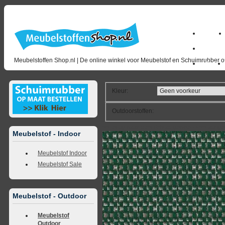
Home
milano_
Meubelstoffen Shop.nl | De online winkel voor Meubelstof en Schuimrubber op
Outlet
Kleur
:
Outdoorstoffen
:
<<
terug naar overzicht
volgende
>>
<<
vorig
Meubelstof - Indoor
Meubelstof Indoor
Meubelstof Sale
Meubelstof - Outdoor
Meubelstof
Outdoor