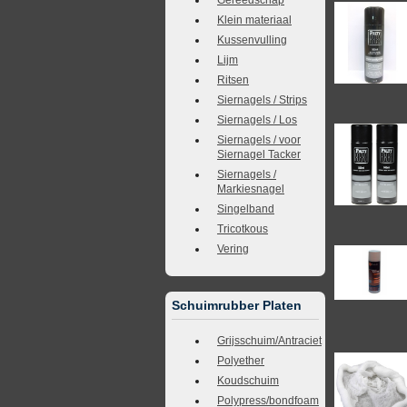
Klein materiaal
Kussenvulling
Lijm
Ritsen
Siernagels / Strips
Siernagels / Los
Siernagels / voor
Siernagel Tacker
Siernagels /
Markiesnagel
Singelband
Tricotkous
Vering
Schuimrubber Platen
Grijsschuim/Antraciet
Polyether
Koudschuim
Polypress/bondfoam