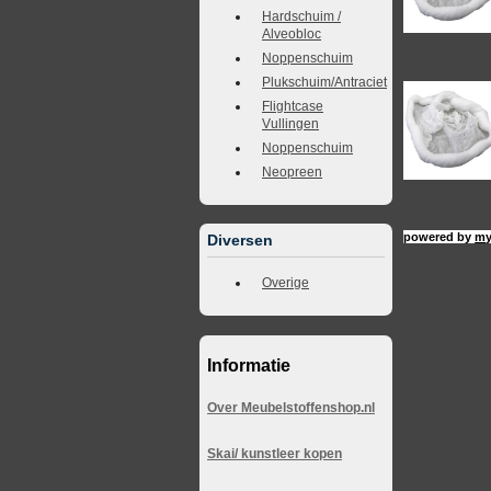
Hardschuim /
Alveobloc
Noppenschuim
Plukschuim/Antraciet
Flightcase
Vullingen
Noppenschuim
Neopreen
powered by
my
Diversen
Overige
Informatie
Over Meubelstoffenshop.nl
Skai/ kunstleer kopen