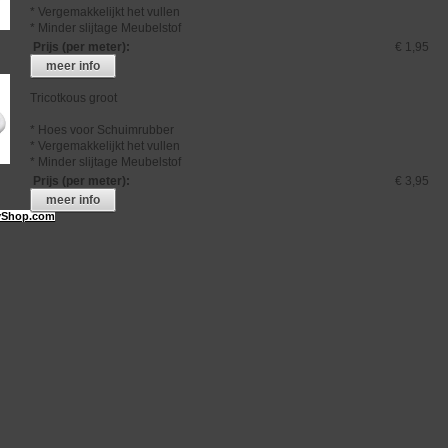
* Vergemakkelijkt het vullen
* Minder slijtage Meubelstof
Prijs (per meter)
:
€ 1,95
meer info
Tricotkous groot
* Hoes voor Schuimrubber
* Vergemakkelijkt het vullen
* Minder slijtage Meubelstof
Prijs (per meter)
:
€ 3,95
meer info
Shop.com