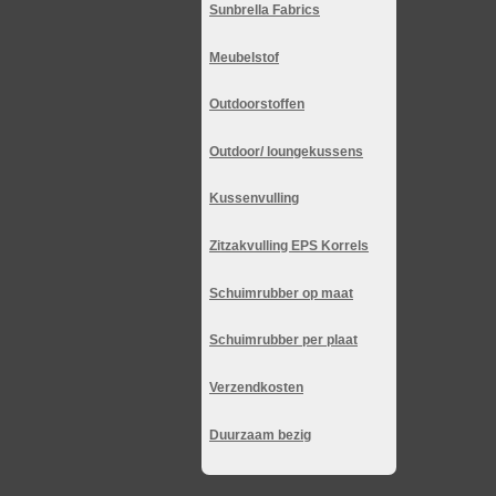
Sunbrella Fabrics
Meubelstof
Outdoorstoffen
Outdoor/ loungekussens
Kussenvulling
Zitzakvulling EPS Korrels
Schuimrubber op maat
Schuimrubber per plaat
Verzendkosten
Duurzaam bezig