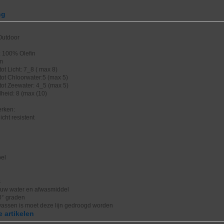
ng
 Outdoor
: 100% Olefin
cm
ot Licht: 7_8 ( max 8)
tot Chloorwater:5 (max 5)
tot Zeewater: 4_5 (max 5)
heid: 8 (max (10)
rken:
icht resistent
bel
s
uw water en afwasmiddel
0° graden
wassen is moet deze lijn gedroogd worden
 artikelen