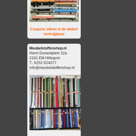
Coupons alleen in de winkel
verkrijgbaar
Meubelstoffenshop.nl
Henri Dunantplein 32a
2181 EM Hillegom
T.: 0252-524077
info@meubelstoffenshop.nl