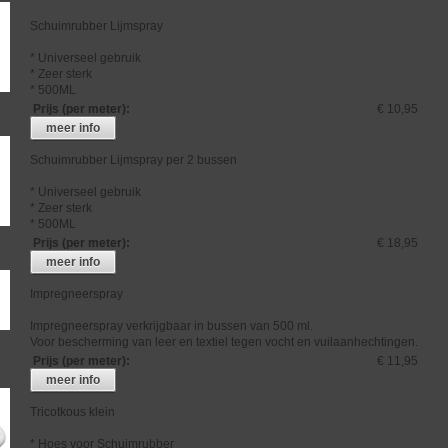
Schuimrubber Lijmspray
* Universeel gebruik
* Zeer sterk
* 500ML
Prijs (per meter)
:
€ 10,95
meer info
Schuimrubber Lijmspray per 2 bussen
* Universeel gebruik
* Zeer sterk
* 500ML
Prijs (per meter)
:
€ 18,95
meer info
Impregneerspray
Impregneerspray verkrijgbaar in bussen van 500 ml.
Voor bescherming van leer en textiel tegen vocht en vuilaanhechtingen.
Prijs (per meter)
:
€ 11,95
meer info
Tricotkous klein
* Hoes voor Schuimrubber