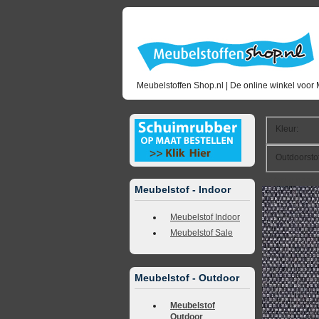
Meubelstoffen Shop.nl | De online winkel voor 
Kleur
:
Outdoorsto
<<
terug naar 
Meubelstof - Indoor
Meubelstof Indoor
Meubelstof Sale
Meubelstof - Outdoor
Meubelstof
Outdoor