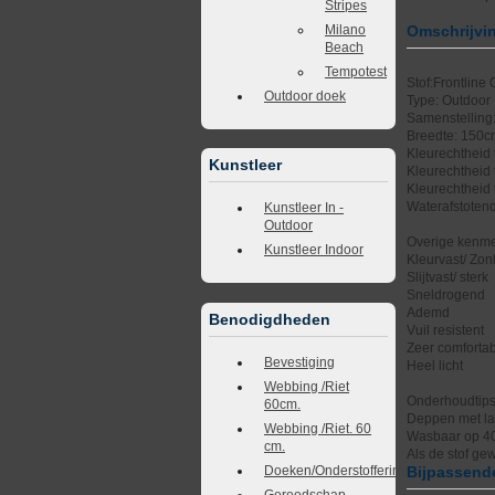
Stripes
Milano
Omschrijvi
Beach
Tempotest
Stof:Frontline
Outdoor doek
Type: Outdoor
Samenstelling
Breedte: 150
Kleurechtheid t
Kunstleer
Kleurechtheid 
Kleurechtheid 
Waterafstotend
Kunstleer In -
Outdoor
Overige kenme
Kunstleer Indoor
Kleurvast/ Zonl
Slijtvast/ sterk
Sneldrogend
Ademd
Benodigdheden
Vuil resistent
Zeer comforta
Bevestiging
Heel licht
Webbing /Riet
Onderhoudtip
60cm.
Deppen met la
Webbing /Riet. 60
Wasbaar op 4
cm.
Als de stof ge
Doeken/Onderstoffering
Bijpassende
Gereedschap