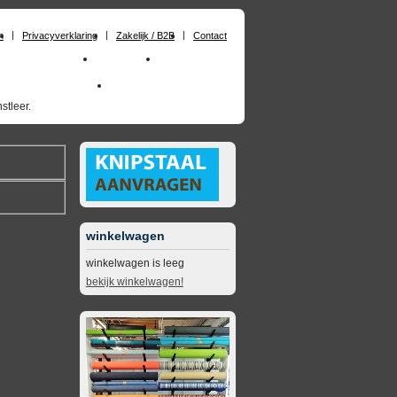
n
Privacyverklaring
Zakelijk / B2B
Contact
huimrubber op maat
Materialen
Zakelijk / B2B
skai_kunstleer outdoor
opruimingsartikelen
stleer.
winkelwagen
winkelwagen is leeg
bekijk winkelwagen!