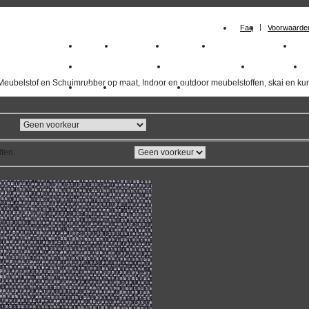
Faq
Voorwaarde
Home
Meubelstof
Kunstleer
Schuimrubberplaten
Sc
milano_outdoorstoffen
skai kunstleer kopen
outdoorstof
Meubelstof en Schuimrubber op maat, Indoor en outdoor meubelstoffen, skai en kun
Outlet
Meubelstof indoor
duurzaam
ffen
:
overzicht
volgende
>>
<<
vorige