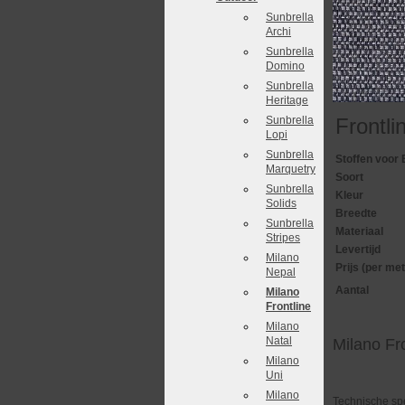
Sunbrella
Archi
Sunbrella
Domino
Sunbrella
Heritage
Sunbrella
Frontli
Lopi
Sunbrella
Stoffen voor 
Marquetry
Soort
Sunbrella
Kleur
Solids
Breedte
Sunbrella
Materiaal
Stripes
Levertijd
Milano
Prijs (per met
Nepal
Aantal
Milano
Frontline
Milano
Natal
Milano Fr
Milano
Uni
Milano
Technische spe