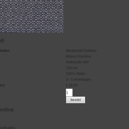
ne
Buiten
Meubelstof Outdoor
Milano Frontline
Anthracite 090
150 cm
100% Olefin
3 - 5 werkdagen
er)
€
26,95
bestel
ontline
cificaties