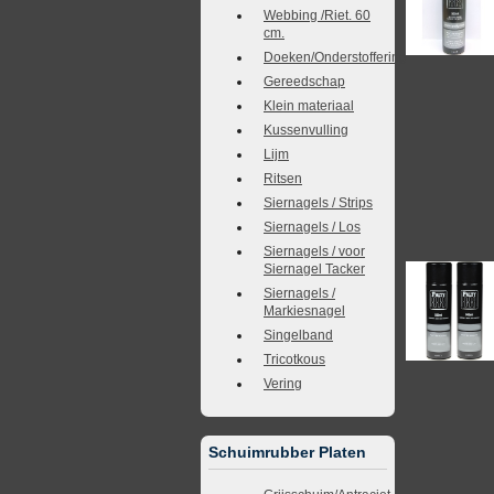
Webbing /Riet. 60
cm.
Doeken/Onderstoffering
Gereedschap
Klein materiaal
Kussenvulling
Lijm
Ritsen
Siernagels / Strips
Siernagels / Los
Siernagels / voor
Siernagel Tacker
Siernagels /
Markiesnagel
Singelband
Tricotkous
Vering
Schuimrubber Platen