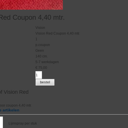
 Red Coupon 4,40 mtr.
Vision
Vision Red Coupon 4,40 mtr.
1
p.coupon
g
Geen
140 cm.
5-7 werkdagen
€
75,00
bestel
f Vision Red
oor coupon 4,40 mtr.
 artikelen
Lijmspray per stuk