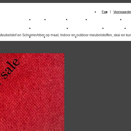
Faq
Voorwaarde
Home
Meubelstof
Kunstleer
Schuimrubberplaten
Sc
milano_outdoorstoffen
skai kunstleer kopen
outdoorstof
Meubelstof en Schuimrubber op maat, Indoor en outdoor meubelstoffen, skai en kun
Outlet
Meubelstof indoor
duurzaam
overzicht
volgende
>>
<<
vorige