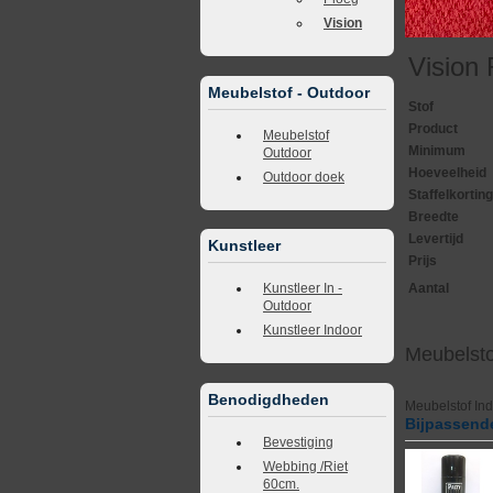
Vision
Vision
Meubelstof - Outdoor
Stof
Product
Meubelstof
Minimum
Outdoor
Hoeveelheid
Outdoor doek
Staffelkortin
Breedte
Levertijd
Kunstleer
Prijs
Aantal
Kunstleer In -
Outdoor
Kunstleer Indoor
Meubelsto
Benodigdheden
Meubelstof Ind
Bijpassende
Bevestiging
Webbing /Riet
60cm.