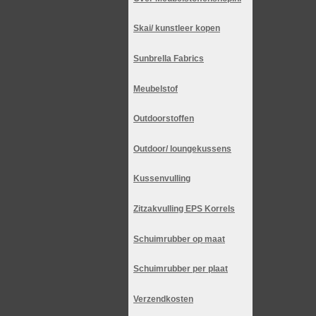
Skai/ kunstleer kopen
Sunbrella Fabrics
Meubelstof
Outdoorstoffen
Outdoor/ loungekussens
Kussenvulling
Zitzakvulling EPS Korrels
Schuimrubber op maat
Schuimrubber per plaat
Verzendkosten