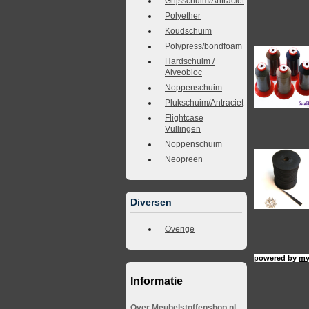
Grijsschuim/Antraciet
Polyether
Koudschuim
Polypress/bondfoam
Hardschuim /
Alveobloc
Noppenschuim
Plukschuim/Antraciet
Flightcase
Vullingen
Noppenschuim
Neopreen
Diversen
Overige
powered by
my
Informatie
Over Meubelstoffenshop.nl