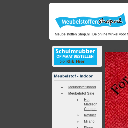
Meubelstoffen Shop.nl | De online winkel voor 
<<
terug naar 
Meubelstof - Indoor
Meubelstof Indoor
Meubelstof Sale
Hot
Madison
Coupon
Keymer
Milano
Ploeg