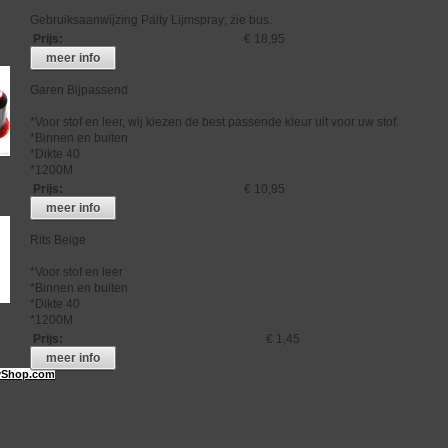
Gebruiksaanwijzing Palty Lijmspray; zie bus.
Prijs
:
€ 18,95
meer info
Garen Bijpassend
*Voor stof en leer, wij kiezen de best passende kleur uit voor uw stof.
*Binnen en buiten
*Dikte 40
*1200M
Prijs
:
€ 10,95
meer info
Rits Beige
*Voor stof en leer
*Binnen en buiten
*Dikte 40
*1200M
Prijs
:
€ 1,45
meer info
Shop.com