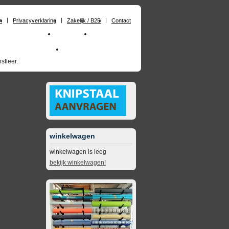
n
Privacyverklaring
Zakelijk / B2B
Contact
huimrubber op maat
Materialen
Zakelijk / B2B
skai_kunstleer outdoor
opruimingsartikelen
stleer.
winkelwagen
winkelwagen is leeg
bekijk winkelwagen!