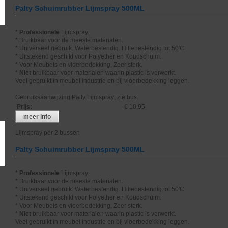
Palty Schuimrubber Lijmspray 500ML
*
Professionele
Lijmspray.
* Bruikbaar voor de meeste materialen.
* Universeel gebruik. Waterbestendig. Hittebestendig tot 50'C
* Uitstekend geschikt voor Polyether en Koudschuim.
* Voor Meubels en vloerbedekking, Zeer sterk.
*
Niet
bruikbaar voor materialen waarin plastic is verwerkt.
Veel gebruikt in meubel industrie en bij vloerbedekking leggen.
Gebruiksaanwijzing Palty Lijmspray; zie bus.
Prijs
:
€ 10,95
meer info
Lijmspray per 2 bussen
Palty Schuimrubber Lijmspray 500ML
*
Professionele
Lijmspray.
* Bruikbaar voor de meeste materialen.
* Universeel gebruik. Waterbestendig. Hittebestendig tot 50'C
* Uitstekend geschikt voor Polyether en Koudschuim.
* Voor Meubels en vloerbedekking, Zeer sterk.
*
Niet
bruikbaar voor materialen waarin plastic is verwerkt.
Veel gebruikt in meubel industrie en bij vloerbedekking leggen.