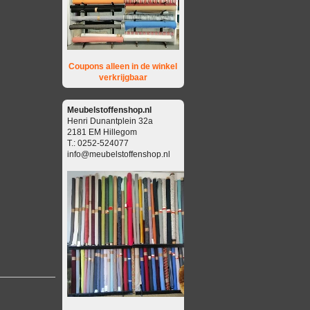
Coupons alleen in de winkel
verkrijgbaar
Meubelstoffenshop.nl
Henri Dunantplein 32a
2181 EM Hillegom
T.: 0252-524077
info@meubelstoffenshop.nl