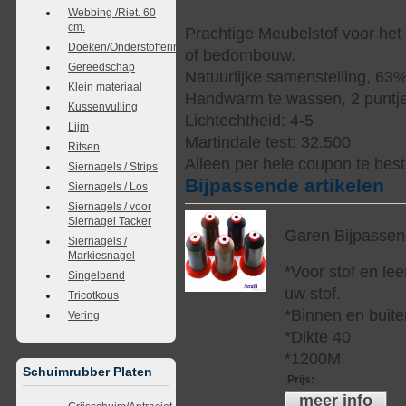
Webbing /Riet. 60
cm.
Prachtige Meubelstof voor het
Doeken/Onderstoffering
of bedombouw.
Gereedschap
Natuurlijke samenstelling, 63
Klein materiaal
Handwarm te wassen, 2 puntjes
Kussenvulling
Lichtechtheid: 4-5
Lijm
Martindale test: 32.500
Ritsen
Alleen per hele coupon te best
Siernagels / Strips
Bijpassende artikelen
Siernagels / Los
Siernagels / voor
Siernagel Tacker
Garen Bijpasse
Siernagels /
Markiesnagel
*Voor stof en lee
Singelband
uw stof.
Tricotkous
*Binnen en buite
Vering
*Dikte 40
*1200M
Schuimrubber Platen
Prijs
:
meer info