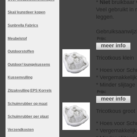
*
Niet
bruikbaar v
Veel gebruikt in
Skai/ kunstleer kopen
leggen.
Sunbrella Fabrics
Gebruiksaanwijzi
Meubelstof
Prijs
:
meer info
Outdoorstoffen
Tricotkous klein
Outdoor/ loungekussens
* Hoes voor Sch
* Vergemakkelijkt
Kussenvulling
* Minder slijtag
Zitzakvulling EPS Korrels
Prijs
:
meer info
Schuimrubber op maat
Tricotkous groot
Schuimrubber per plaat
* Hoes voor Sch
* Vergemakkelijkt
Verzendkosten