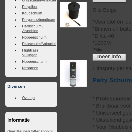
Grijsschuim/Antraciet
Polyether
Rits Beige
Koudschuim
Polypress/bondfoam
*Voor stof en lee
Hardschuim /
*Binnen en buite
Alveobloc
*Dikte 40
Noppenschuim
*1200M
Plukschuim/Antraciet
Prijs
:
Flightcase
Vullingen
meer info
Noppenschuim
Lijmspray per st
Neopreen
Palty Schui
Diversen
*
Professionele
Overige
* Bruikbaar voor
* Universeel geb
* Uitstekend ges
Informatie
* Voor Meubels e
Over Meubelstoffenshop.nl