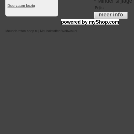
* Minder slijtag
Duurzaam bezig
Prijs
:
meer info
powered by
myShop.com
Meubelstoffen-shop.nl | Meubelstoffen Webwinkel