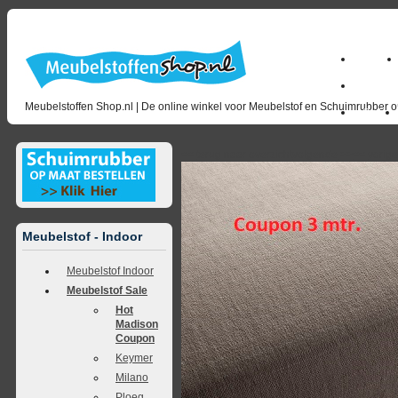
Home
milano_
Meubelstoffen Shop.nl | De online winkel voor Meubelstof en Schuimrubber op
Outlet
<<
terug naar overzicht
volgende
>>
<<
vorig
Meubelstof - Indoor
Meubelstof Indoor
Meubelstof Sale
Hot
Madison
Coupon
Keymer
Milano
Ploeg