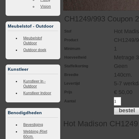
Vision
CH1249/993 Coupon 2
Meubelstof - Outdoor
Hot Madi
Stof
Meubelstof
CH1249/9
Product
Outdoor
1
Minimum
Outdoor doek
Metrage 3
Hoeveelheid
Geen
Staffelkorting
Kunstleer
140cm.
Breedte
Kunstleer In -
5-7 werk
Levertijd
Outdoor
€
50,00
Prijs
Kunstleer Indoor
Aantal
bestel
Benodigdheden
Hot Madison CH1249
Bevestiging
Webbing /Riet
60cm.