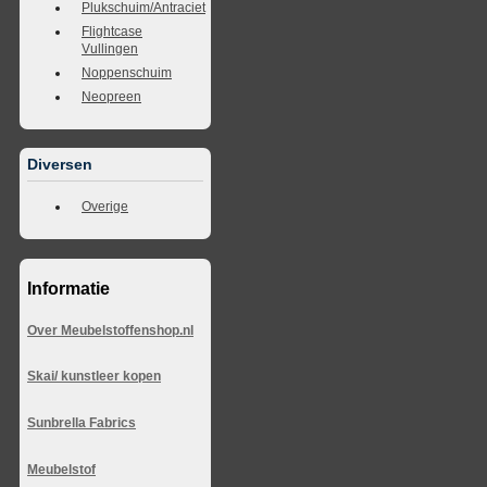
Plukschuim/Antraciet
Flightcase
Vullingen
Noppenschuim
Neopreen
Diversen
Overige
Informatie
Over Meubelstoffenshop.nl
Skai/ kunstleer kopen
Sunbrella Fabrics
Meubelstof