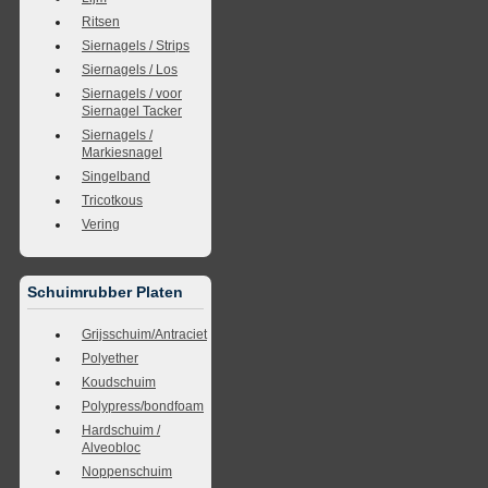
Ritsen
Siernagels / Strips
Siernagels / Los
Siernagels / voor
Siernagel Tacker
Siernagels /
Markiesnagel
Singelband
Tricotkous
Vering
Schuimrubber Platen
Grijsschuim/Antraciet
Polyether
Koudschuim
Polypress/bondfoam
Hardschuim /
Alveobloc
Noppenschuim