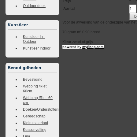
Prijs
€
2,
Outdoor doek
Aantal
b
Voor de afwerking van de onderzijde van het
Kunstleer
70 gram m² 0,90 breed
Kunstleer In -
Outdoor
Kleur zwart of grijs
powered by
myShop.com
Kunstleer Indoor
Benodigdheden
Bevestiging
Webbing /Riet
60cm.
Webbing /Riet. 60
cm.
Doeken/Onderstoffering
Gereedschap
Klein materiaal
Kussenvulling
Lijm