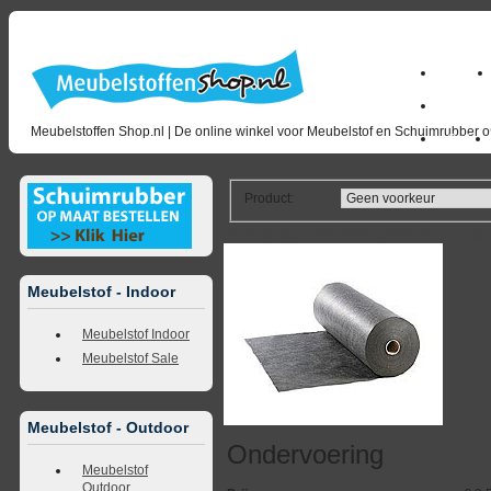
Home
milano_
Meubelstoffen Shop.nl | De online winkel voor Meubelstof en Schuimrubber op
Outlet
Product
:
<<
terug naar overzicht
volgende
>>
<<
vorig
Meubelstof - Indoor
Meubelstof Indoor
Meubelstof Sale
Meubelstof - Outdoor
Ondervoering
Meubelstof
Outdoor