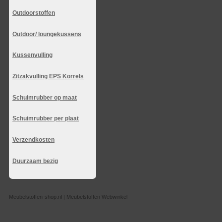
Outdoorstoffen
Outdoor/ loungekussens
Kussenvulling
Zitzakvulling EPS Korrels
Schuimrubber op maat
Schuimrubber per plaat
Verzendkosten
Duurzaam bezig
Meubelstoffen-shop.nl | Meubelstoffen Webwinkel