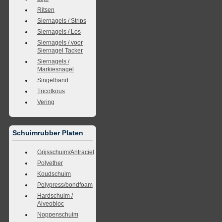
Ritsen
Siernagels / Strips
Siernagels / Los
Siernagels / voor
Siernagel Tacker
Siernagels /
Markiesnagel
Singelband
Tricotkous
Vering
Schuimrubber Platen
Grijsschuim/Antraciet
Polyether
Koudschuim
Polypress/bondfoam
Hardschuim /
Alveobloc
Noppenschuim