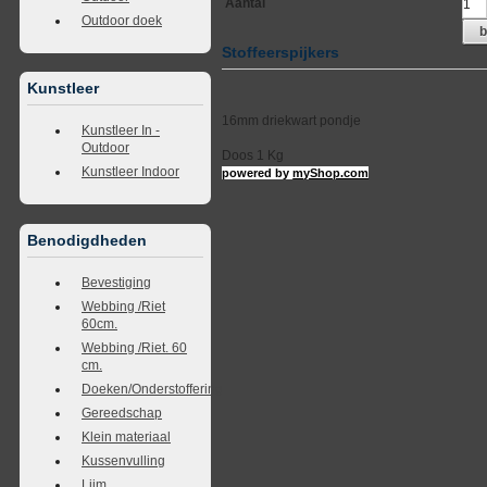
Aantal
Outdoor doek
b
Stoffeerspijkers
Kunstleer
16mm driekwart pondje
Kunstleer In -
Outdoor
Doos 1 Kg
Kunstleer Indoor
powered by
myShop.com
Benodigdheden
Bevestiging
Webbing /Riet
60cm.
Webbing /Riet. 60
cm.
Doeken/Onderstoffering
Gereedschap
Klein materiaal
Kussenvulling
Lijm