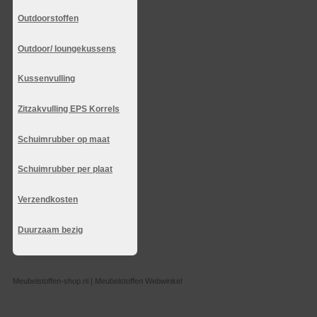
Outdoorstoffen
Outdoor/ loungekussens
Kussenvulling
Zitzakvulling EPS Korrels
Schuimrubber op maat
Schuimrubber per plaat
Verzendkosten
Duurzaam bezig
Meubelstoffen-shop.nl | Meubelstoffen Webwinkel