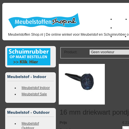
Home
milano_
Meubelstoffen Shop.nl | De online winkel voor Meubelstof en Schuimrubber op
Outlet
Product
:
<<
terug naar overzicht
volgende
>>
<<
vorig
Meubelstof - Indoor
Meubelstof Indoor
Meubelstof Sale
16 mm driekwart pond
Meubelstof - Outdoor
Prijs
€
21
Meubelstof
Outdoor