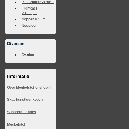
Plukschuim/Antraciet
Flightcase
Vullingen
Noppenschuim
Neopreen
Diversen
Overige
Informatie
Over Meubelstoffenshop.nl
Skai/ kunstleer kopen
Sunbrella Fabrics
Meubelstof