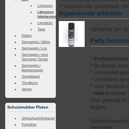
? Voorzien van spuitmond. Inh.
Lijmspray
Bijpassende artikelen
Lijmspray
hittebestendig
Lijmsticks
Lijmspray per st
Tape
Ritsen
Palty Schui
Siernagels / Strips
Siernagels / Los
Siernagels / voor
*
Professionele
Siernagel Tacker
* Bruikbaar voor
Siernagels /
Markiesnagel
* Universeel geb
Singelband
* Uitstekend ges
Tricotkous
* Voor Meubels e
Vering
*
Niet
bruikbaar v
Veel gebruikt in
leggen.
Schuimrubber Platen
Grijsschuim/Antraciet
Gebruiksaanwijzi
Polyether
Hoeveelheid
: