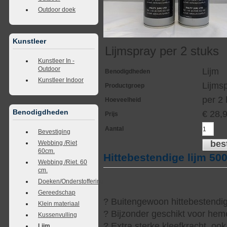
Outdoor doek
Kunstleer
Lijmspray per 2 stuks
Kunstleer In -
Outdoor
Lijm
Benodigdheden
Kunstleer Indoor
Lijmsp
Productgroep
per 2
Hoeveelheid
Benodigdheden
€
28,
Prijs
Aantal
Bevestiging
bes
Webbing /Riet
60cm.
Hittebestendige lijm 5
Webbing /Riet. 60
cm.
Doeken/Onderstoffering
Gereedschap
? Buitengewoon hittebestendige
Klein materiaal
? Bijzonder geschikt voor heme
Kussenvulling
? Extra sterke kleefkracht, ook 
Lijm