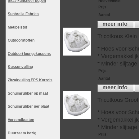
Skai/ kunstleer kopen
Hoeveelheid
:
Prijs
:
Sunbrella Fabrics
Aantal
meer info
Meubelstof
Tricotkous Klein
Outdoorstoffen
* Hoes voor Sch
Outdoor/ loungekussens
* Vergemakkelijkt
* Minder slijtag
Kussenvulling
Prijs
:
Aantal
Zitzakvulling EPS Korrels
meer info
Schuimrubber op maat
Tricotkous Groot
Schuimrubber per plaat
* Hoes voor Sch
* Vergemakkelijkt
Verzendkosten
* Minder slijtag
Duurzaam bezig
Prijs
: