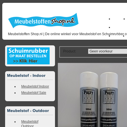
Home
milano_
Meubelstoffen Shop.nl | De online winkel voor Meubelstof en Schuimrubber op
Outlet
Product
:
<<
terug naar overzicht
volgende
>>
<<
vorig
Meubelstof - Indoor
Meubelstof Indoor
Meubelstof Sale
Meubelstof - Outdoor
Meubelstof
Outdoor