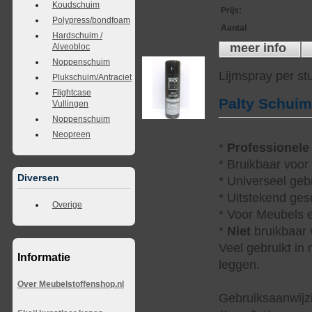
Koudschuim
Prijs
:
Polypress/bondfoam
Aantal
Hardschuim /
meer info
Alveobloc
Noppenschuim
Lijmspray per st
Plukschuim/Antraciet
Flightcase
Palty Schui
Vullingen
Noppenschuim
Neopreen
*
Professionele
* Bruikbaar voor
Diversen
* Universeel geb
* Uitstekend ges
Overige
* Voor Meubels e
*
Niet
bruikbaar v
Veel gebruikt in
Informatie
leggen.
Over Meubelstoffenshop.nl
Gebruiksaanwijzi