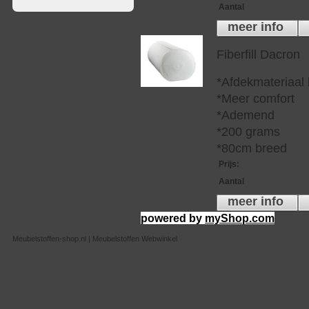
Aantal
meer info
Fiberfill Dacron
*Afdekmateriaal
*Meer comfort
*Ademend
*200 grams
*80cm breed
Prijs
:
Aantal
meer info
powered by
myShop.com
Meubelstoffen-shop.nl | Meubelstoffen Webwinkel