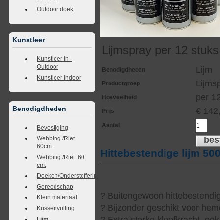
Outdoor doek
Kunstleer
Lijmspray per 12 stuks
Kunstleer In -
Outdoor
Lijm
Benodigdheden
Kunstleer Indoor
Lijmsp
Productgroep
per 1
Hoeveelheid
Benodigdheden
€
142
Prijs
Aantal
Bevestiging
Webbing /Riet
bes
60cm.
Hittebestendige lijm 5
Webbing /Riet. 60
cm.
Doeken/Onderstoffering
Gereedschap
? Buitengewoon hittebestendige
Klein materiaal
? Bijzonder geschikt voor heme
Kussenvulling
? Extra sterke kleefkracht, ook 
Lijm