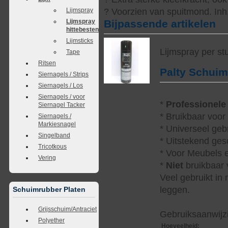
Lijmspray
? Voorzien van spuitmond. Inh.
Lijmspray
Bijpassende artikelen
hittebestendig
Lijmsticks
Lijmspray per st
Tape
Ritsen
Palty Schui
Siernagels / Strips
Siernagels / Los
Siernagels / voor
*
Professionele
Siernagel Tacker
* Bruikbaar voor
Siernagels /
Markiesnagel
* Universeel geb
Singelband
* Uitstekend ges
Tricotkous
* Voor Meubels e
Vering
*
Niet
bruikbaar v
Veel gebruikt in
leggen.
Schuimrubber Platen
Grijsschuim/Antraciet
Gebruiksaanwijzi
Polyether
Hoeveelheid
: