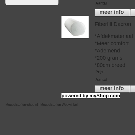
Aantal
meer info
Fiberfill Dacron
*Afdekmateriaal
*Meer comfort
*Ademend
*200 grams
*80cm breed
Prijs
:
Aantal
meer info
powered by
myShop.com
Meubelstoffen-shop.nl | Meubelstoffen Webwinkel