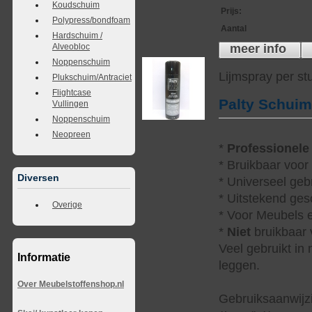
Koudschuim
Prijs
:
Polypress/bondfoam
Aantal
Hardschuim /
meer info
Alveobloc
Noppenschuim
Lijmspray per st
Plukschuim/Antraciet
Flightcase
Palty Schui
Vullingen
Noppenschuim
Neopreen
*
Professionele
* Bruikbaar voor
Diversen
* Universeel geb
* Uitstekend ges
Overige
* Voor Meubels e
*
Niet
bruikbaar v
Veel gebruikt in
Informatie
leggen.
Over Meubelstoffenshop.nl
Gebruiksaanwijzi