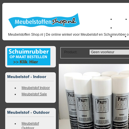
Home
milano_
Meubelstoffen Shop.nl | De online winkel voor Meubelstof en Schuimrubber op
Outlet
Product
:
<<
terug naar overzicht
volgende
>>
<<
vorig
Meubelstof - Indoor
Meubelstof Indoor
Meubelstof Sale
Meubelstof - Outdoor
Meubelstof
Outdoor