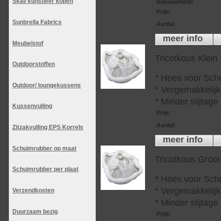
Skai/ kunstleer kopen
Hoeveelheid
:
Prijs
:
Sunbrella Fabrics
Aantal
meer info
Meubelstof
Tricotkous Klein
Outdoorstoffen
* Hoes voor Sch
Outdoor/ loungekussens
* Vergemakkelijkt
* Minder slijtag
Kussenvulling
Prijs
:
Aantal
Zitzakvulling EPS Korrels
meer info
Schuimrubber op maat
Tricotkous Groot
Schuimrubber per plaat
* Hoes voor Sch
* Vergemakkelijkt
Verzendkosten
* Minder slijtag
Duurzaam bezig
Prijs
: