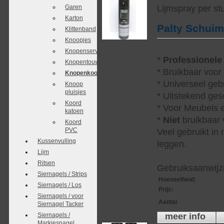
Garen
Lijmspray per st
Karton
Palty Schui
Klittenband
Knoopjes
Knopenservice
*
Professionele
Knopentouw
* Bruikbaar voor
Knopenkoordjes
* Universeel geb
Knoop
pluisjes
* Uitstekend ges
Koord
* Voor Meubels e
katoen
*
Niet
bruikbaar v
Koord
PVC
Veel gebruikt in
Kussenvulling
leggen.
Lijm
Ritsen
Gebruiksaanwijzi
Siernagels / Strips
Hoeveelheid
:
Siernagels / Los
Prijs
:
Siernagels / voor
Aantal
Siernagel Tacker
Siernagels /
meer info
Markiesnagel