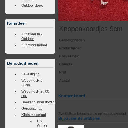
Outdoor doek
Kunstleer
Knopenkoordjes 9cm
Kunstleer In -
Outdoor
Benodigdheden
Kunstleer Indoor
Productgroep
Hoeveelheid
Benodigdheden
Breedte
Prijs
Bevestiging
Webbing /Riet
Aantal
60cm.
Webbing /Riet. 60
Knopenkoord
cm.
Doeken/Onderstoffering
Gereedschap
Synthetisch knopen touw op maat geknoopt.
Klein materiaal
Bijpassende artikelen
Dik
Garen