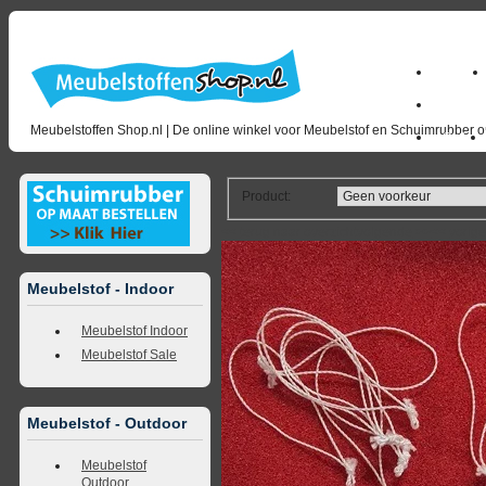
Home
milano_
Meubelstoffen Shop.nl | De online winkel voor Meubelstof en Schuimrubber op
Outlet
Product
:
<<
terug naar overzicht
volgende
>>
<<
vorig
Meubelstof - Indoor
Meubelstof Indoor
Meubelstof Sale
Meubelstof - Outdoor
Meubelstof
Outdoor