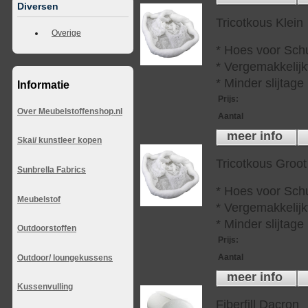
Diversen
Tricotkous Klein
Overige
* Hoes voor Sch
* Vergemakkelijkt
* Minder slijtag
Informatie
Prijs
:
Over Meubelstoffenshop.nl
Aantal
meer info
Skai/ kunstleer kopen
Tricotkous Groot
Sunbrella Fabrics
* Hoes voor Sch
Meubelstof
* Vergemakkelijkt
* Minder slijtag
Outdoorstoffen
Prijs
:
Aantal
Outdoor/ loungekussens
meer info
Kussenvulling
Fiberfill Dacron