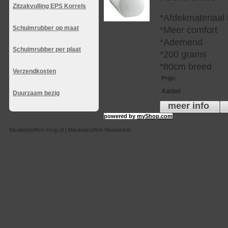
Zitzakvulling EPS Korrels
*Afdekmateriaal
Schuimrubber op maat
*Meer comfort
*Ademend
Schuimrubber per plaat
*200 grams
*80cm breed
Verzendkosten
Prijs
:
Aantal
Duurzaam bezig
meer info
powered by
myShop.com
Meubelstoffen-shop.nl | Meubelstoffen Webwinkel