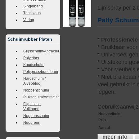
Singelband
Lijmspray per 2
Tricotkous
Palty Schui
Vering
*
Professionele
Schuimrubber Platen
* Bruikbaar voor
Grijsschuim/Antraciet
* Universeel geb
Polyether
* Uitstekend ges
Koudschuim
* Voor Meubels e
Polypress/bondfoam
*
Niet
bruikbaar v
Hardschuim /
Veel gebruikt in
Alveobloc
Noppenschuim
leggen.
Plukschuim/Antraciet
Flightcase
Gebruiksaanwijzi
Vullingen
Hoeveelheid
:
Noppenschuim
Prijs
:
Neopreen
Aantal
meer info