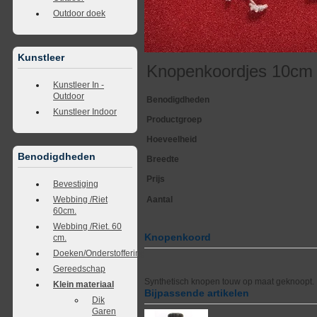
Outdoor doek
Kunstleer
Knopenkoordjes 10cm
Kunstleer In -
Outdoor
Benodigdheden
Kunstleer Indoor
Productgroep
Hoeveelheid
Benodigdheden
Breedte
Prijs
Bevestiging
Webbing /Riet
Aantal
60cm.
Webbing /Riet. 60
Knopenkoord
cm.
Doeken/Onderstoffering
Gereedschap
Synthetisch knopen touw op maat geknoopt.
Klein materiaal
Bijpassende artikelen
Dik
Garen