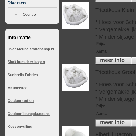
Diversen
Tricotkous Klein
Overige
* Hoes voor Sch
* Vergemakkelijkt
* Minder slijtag
Informatie
Prijs
:
Over Meubelstoffenshop.nl
Aantal
meer info
Skai/ kunstleer kopen
Tricotkous Groot
Sunbrella Fabrics
* Hoes voor Sch
Meubelstof
* Vergemakkelijkt
* Minder slijtag
Outdoorstoffen
Prijs
:
Aantal
Outdoor/ loungekussens
meer info
Kussenvulling
Fiberfill Dacron