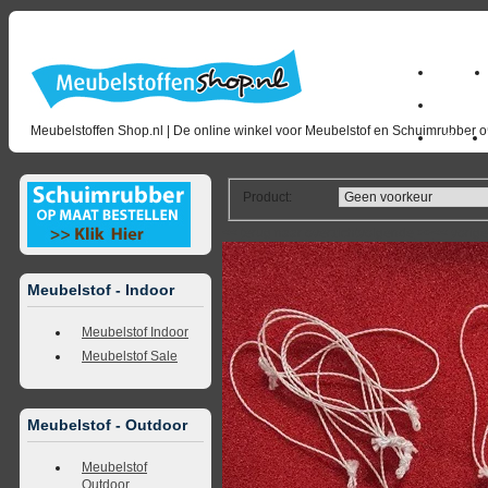
Home
milano_
Meubelstoffen Shop.nl | De online winkel voor Meubelstof en Schuimrubber op
Outlet
Product
:
<<
terug naar overzicht
volgende
>>
<<
vorig
Meubelstof - Indoor
Meubelstof Indoor
Meubelstof Sale
Meubelstof - Outdoor
Meubelstof
Outdoor