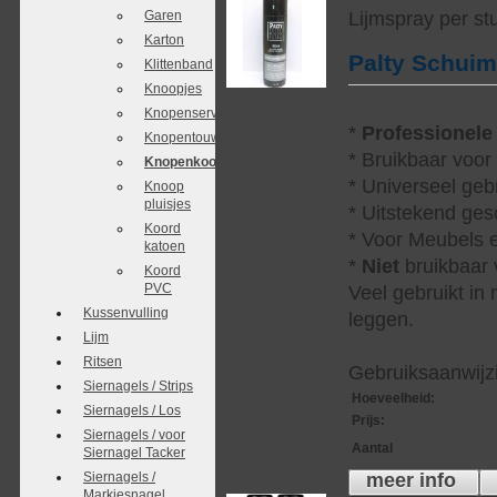
Garen
Lijmspray per st
Karton
Palty Schui
Klittenband
Knoopjes
Knopenservice
*
Professionele
Knopentouw
* Bruikbaar voor
Knopenkoordjes
* Universeel geb
Knoop
pluisjes
* Uitstekend ges
Koord
* Voor Meubels e
katoen
*
Niet
bruikbaar v
Koord
PVC
Veel gebruikt in
Kussenvulling
leggen.
Lijm
Ritsen
Gebruiksaanwijzi
Siernagels / Strips
Hoeveelheid
:
Siernagels / Los
Prijs
:
Siernagels / voor
Aantal
Siernagel Tacker
Siernagels /
meer info
Markiesnagel