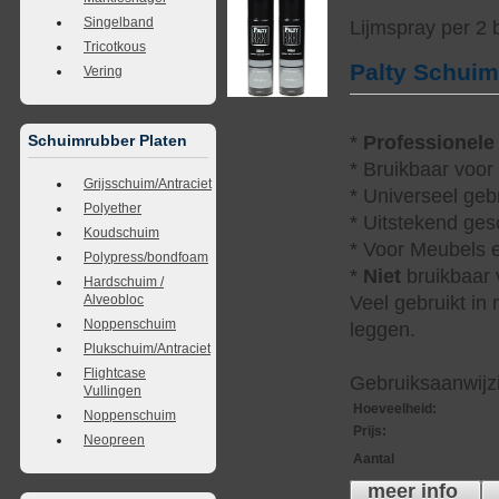
Singelband
Lijmspray per 2
Tricotkous
Palty Schui
Vering
*
Professionele
Schuimrubber Platen
* Bruikbaar voor
Grijsschuim/Antraciet
* Universeel geb
Polyether
* Uitstekend ges
Koudschuim
* Voor Meubels e
Polypress/bondfoam
*
Niet
bruikbaar v
Hardschuim /
Veel gebruikt in
Alveobloc
Noppenschuim
leggen.
Plukschuim/Antraciet
Flightcase
Gebruiksaanwijzi
Vullingen
Hoeveelheid
:
Noppenschuim
Prijs
:
Neopreen
Aantal
meer info