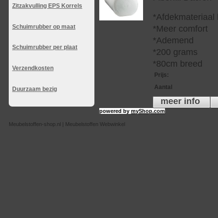
Zitzakvulling EPS Korrels
*Afdekmateriaal
Schuimrubber op maat
*Meer comfort
*Ademend
Schuimrubber per plaat
*200 grams
*80cm breed
Verzendkosten
Prijs
:
Aantal
Duurzaam bezig
meer info
powered by
myShop.com
Meubelstoffen-shop.nl | Meubelstoffen Webwinkel