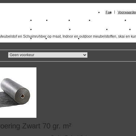
Faq
Voorwaarde
Home
Meubelstof
Kunstleer
Schuimrubberplaten
Sc
milano_outdoorstoffen
skai kunstleer kopen
outdoorstof
Meubelstof en Schuimrubber op maat, Indoor en outdoor meubelstoffen, skai en kun
Outlet
Meubelstof indoor
duurzaam
overzicht
volgende
>>
<<
vorige
oering Zwart 70 gr. m²