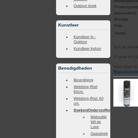
Benodigdhed
Outdoor doek
Productgroe
Hoeveelheid
Breedte
Kunstleer
Prijs
Aantal
Kunstleer In -
Outdoor
Voor de afwerk
Kunstleer Indoor
70 gram m² 0,
Kleur zwart of 
Benodigdheden
Bijpassende
Bevestiging
Webbing /Riet
60cm.
Webbing /Riet. 60
cm.
Doeken/Onderstoffering
Matrastijk
Wit de
Luxe
Gaasdoek