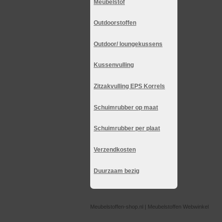
Meubelstof
Outdoorstoffen
Outdoor/ loungekussens
Kussenvulling
Zitzakvulling EPS Korrels
Schuimrubber op maat
Schuimrubber per plaat
Verzendkosten
Duurzaam bezig
Meubelstoffen-shop.nl | Meubelstoffen Webwinkel