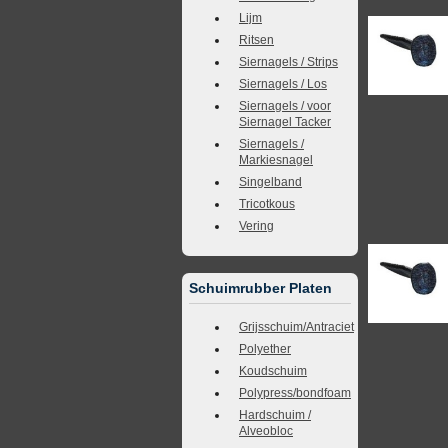
Lijm
Ritsen
Siernagels / Strips
Siernagels / Los
Siernagels / voor
Siernagel Tacker
Siernagels /
Markiesnagel
Singelband
Tricotkous
Vering
Schuimrubber Platen
Grijsschuim/Antraciet
Polyether
Koudschuim
Polypress/bondfoam
Hardschuim /
Alveobloc