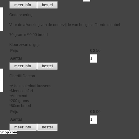
meer info
bestel
Ondervoering
Voor de afwerking van de onderzijde van het gestoffeerde meubel.
70 gram m² 0,90 breed
Kleur zwart of grijs
Prijs
:
€ 2,50
Aantal
meer info
bestel
Fiberfill Dacron
*Afdekmateriaal kussens
*Meer comfort
*Ademend
*200 grams
*80cm breed
Prijs
:
€ 5,00
Aantal
meer info
bestel
Shop.com