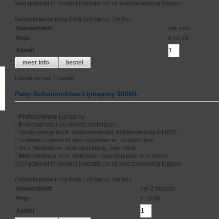
Veel gebruikt in meubel industrie en bij vloerbedekking leggen.
Gebruiksaanwijzing Palty Lijmspray; zie bus.
Hoeveelheid
:
per stuk
Prijs
:
€ 10,95
Aantal
meer info
bestel
Lijmspray per 2 bussen
Palty Schuimrubber Lijmspray 500ML
*
Professionele
Lijmspray.
* Bruikbaar voor de meeste materialen.
* Universeel gebruik. Waterbestendig. Hittebestendig tot 50'C
* Uitstekend geschikt voor Polyether en Koudschuim.
* Voor Meubels en vloerbedekking, Zeer sterk.
*
Niet
bruikbaar voor materialen waarin plastic is verwerkt.
Veel gebruikt in meubel industrie en bij vloerbedekking leggen.
Gebruiksaanwijzing Palty Lijmspray; zie bus.
Hoeveelheid
:
per 2 bussen
Prijs
:
€ 18,95
Aantal