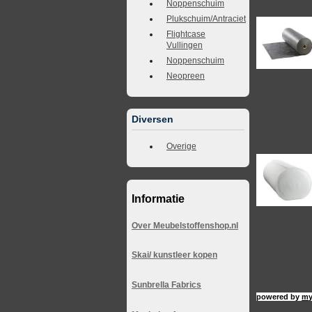
Noppenschuim
Plukschuim/Antraciet
Flightcase
Vullingen
Noppenschuim
Neopreen
Diversen
Overige
Informatie
Over Meubelstoffenshop.nl
Skai/ kunstleer kopen
Sunbrella Fabrics
powered by
my