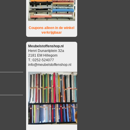
Coupons alleen in de winkel
verkrijgbaar
Meubelstoffenshop.nl
Henri Dunantplein 32a
2181 EM Hillegom
T.: 0252-524077
info@meubelstoffenshop.nl