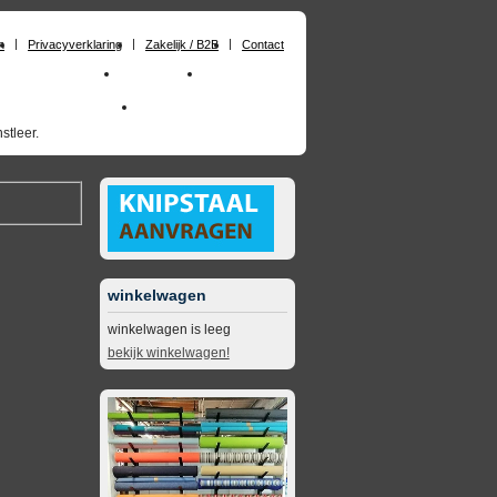
n
Privacyverklaring
Zakelijk / B2B
Contact
huimrubber op maat
Materialen
Zakelijk / B2B
skai_kunstleer outdoor
opruimingsartikelen
stleer.
winkelwagen
winkelwagen is leeg
bekijk winkelwagen!