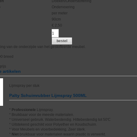
en
Doeken/Onderstoffering
p
Ondervoering
per meter
90cm
€
2,50
bestel
ing van de onderzijde van het gestoffeerde meubel.
90 breed
grijs
 artikelen
Lijmspray per stuk
Palty Schuimrubber Lijmspray 500ML
*
Professionele
Lijmspray.
* Bruikbaar voor de meeste materialen.
* Universeel gebruik. Waterbestendig. Hittebestendig tot 50'C
* Uitstekend geschikt voor Polyether en Koudschuim.
* Voor Meubels en vloerbedekking, Zeer sterk.
*
Niet
bruikbaar voor materialen waarin plastic is verwerkt.