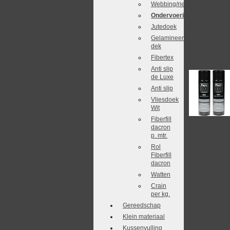
Webbing/riet
Ondervoering
Jutedoek
Gelamineerd
dek
Fibertex
Anti slip
de Luxe
Anti slip
Vliesdoek
Wit
Fiberfill
dacron
p. mtr.
Rol
Fiberfill
dacron
Watten
Crain
per kg.
Gereedschap
Klein materiaal
Kussenvulling