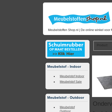
Meubelstoffen Shop.nl | De online winkel voor 
Product
:
<<
terug naar 
Meubelstof - Indoor
Meubelstof Indoor
Meubelstof Sale
Meubelstof - Outdoor
Onderv
Meubelstof
Outdoor