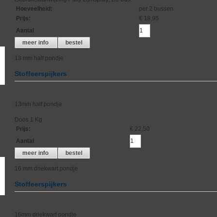
Hoeveelheid
:
per 2 bussen
Prijs
:
€ 18,95
Aantal
meer info
bestel
13 mm half pondje
Stoffeerspijkers
13mm half pondje
Doos 1 Kg
Prijs
:
€ 22,50
Aantal
meer info
bestel
16 mm driekwart pondje
Stoffeerspijkers
16mm driekwart pondje