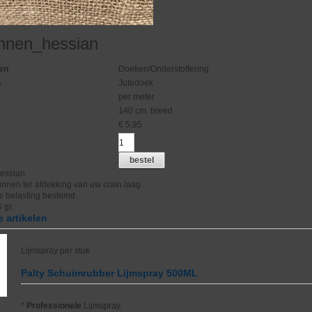
innen_hessian
en
Doeken/Onderstoffering
p
Jutedoek
per meter
140 cm. breed
€
5,95
bestel
essian
nnen ter afdekking van uw crain laag.
e belasting bestemd.
 gr.
 artikelen
Lijmspray per stuk
Palty Schuimrubber Lijmspray 500ML
*
Professionele
Lijmspray.