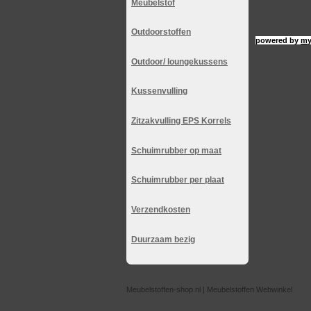
Meubelstof
Outdoorstoffen
powered by
my
Outdoor/ loungekussens
Kussenvulling
Zitzakvulling EPS Korrels
Schuimrubber op maat
Schuimrubber per plaat
Verzendkosten
Duurzaam bezig
Meubelstoffen-shop.nl | Meubelstoffen Webwinkel