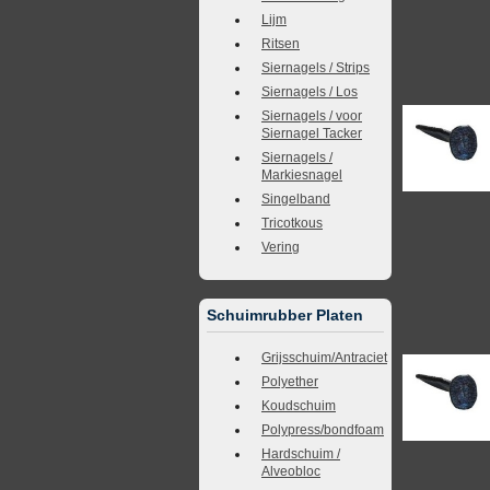
Lijm
Ritsen
Siernagels / Strips
Siernagels / Los
Siernagels / voor
Siernagel Tacker
Siernagels /
Markiesnagel
Singelband
Tricotkous
Vering
Schuimrubber Platen
Grijsschuim/Antraciet
Polyether
Koudschuim
Polypress/bondfoam
Hardschuim /
Alveobloc