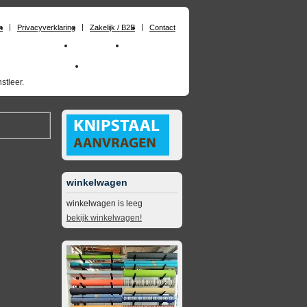
n
Privacyverklaring
Zakelijk / B2B
Contact
huimrubber op maat
Materialen
Zakelijk / B2B
skai_kunstleer outdoor
opruimingsartikelen
stleer.
winkelwagen
winkelwagen is leeg
bekijk winkelwagen!