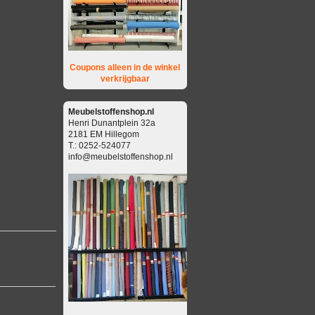
Coupons alleen in de winkel
verkrijgbaar
Meubelstoffenshop.nl
Henri Dunantplein 32a
2181 EM Hillegom
T.: 0252-524077
info@meubelstoffenshop.nl