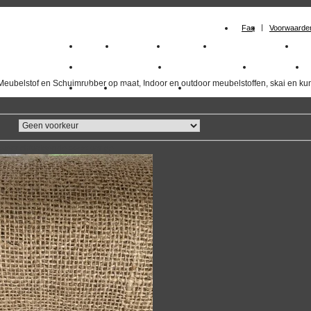
Faq
Voorwaarde
Home
Meubelstof
Kunstleer
Schuimrubberplaten
Sc
milano_outdoorstoffen
skai kunstleer kopen
outdoorstof
Meubelstof en Schuimrubber op maat, Indoor en outdoor meubelstoffen, skai en kun
Outlet
Meubelstof indoor
duurzaam
overzicht
volgende
>>
<<
vorige