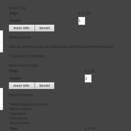
Doos 1 Kg
Prijs
:
€ 21,50
Aantal
meer info
bestel
Ondervoering
Voor de afwerking van de onderzijde van het gestoffeerde meubel.
70 gram m² 0,90 breed
Kleur zwart of grijs
Prijs
:
€ 2,50
Aantal
meer info
bestel
Fiberfill Dacron
*Afdekmateriaal kussens
*Meer comfort
*Ademend
*200 grams
*80cm breed
Prijs
:
€ 5,00