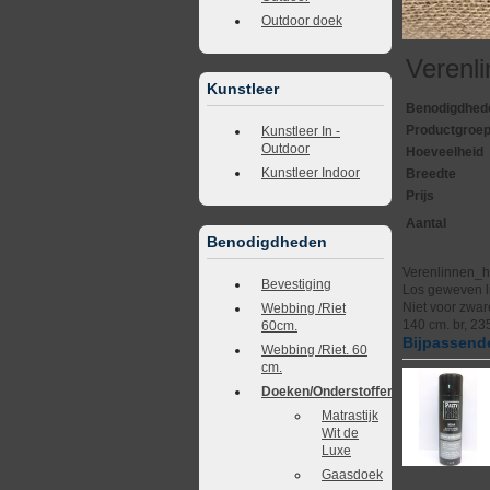
Outdoor doek
Verenl
Kunstleer
Benodigdhed
Productgroe
Kunstleer In -
Outdoor
Hoeveelheid
Kunstleer Indoor
Breedte
Prijs
Aantal
Benodigdheden
Verenlinnen_h
Bevestiging
Los geweven li
Niet voor zwar
Webbing /Riet
140 cm. br, 235
60cm.
Bijpassende
Webbing /Riet. 60
cm.
Doeken/Onderstoffering
Matrastijk
Wit de
Luxe
Gaasdoek