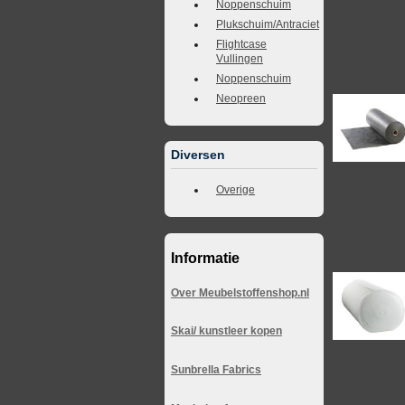
Noppenschuim
Plukschuim/Antraciet
Flightcase
Vullingen
Noppenschuim
Neopreen
Diversen
Overige
Informatie
Over Meubelstoffenshop.nl
Skai/ kunstleer kopen
Sunbrella Fabrics