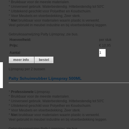
* Bruikbaar voor de meeste materialen.
* Universeel gebruik. Waterbestendig. Hittebestendig tot 50'C
* Uitstekend geschikt voor Polyether en Koudschuim.
* Voor Meubels en vloerbedekking, Zeer sterk.
*
Niet
bruikbaar voor materialen waarin plastic is verwerkt.
Veel gebruikt in meubel industrie en bij vloerbedekking leggen.
Gebruiksaanwijzing Palty Lijmspray; zie bus.
Hoeveelheid
:
per stuk
Prijs
:
€ 10,95
Aantal
meer info
bestel
Lijmspray per 2 bussen
Palty Schuimrubber Lijmspray 500ML
*
Professionele
Lijmspray.
* Bruikbaar voor de meeste materialen.
* Universeel gebruik. Waterbestendig. Hittebestendig tot 50'C
* Uitstekend geschikt voor Polyether en Koudschuim.
* Voor Meubels en vloerbedekking, Zeer sterk.
*
Niet
bruikbaar voor materialen waarin plastic is verwerkt.
Veel gebruikt in meubel industrie en bij vloerbedekking leggen.
Gebruiksaanwijzing Palty Lijmspray; zie bus.