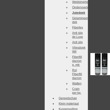
Webbing/riet
Ondervoering
Jutedoek
Gelamineerd
dek
Fibertex
Anti slip
de Luxe
Anti slip
Vliesdoek
Wit
Fiberfill
dacron
p. mtr.
Rol
Fiberfill
dacron
Watten
Crain
per kg.
Gereedschap
Klein materiaal
Kussenvulling