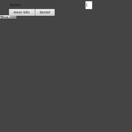
Aantal
meer info
bestel
Shop.com