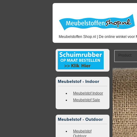
Meubelstoffen Shop.nl | De online winkel voor 
Product
:
<<
terug naar 
Meubelstof - Indoor
Meubelstof Indoor
Meubelstof Sale
Meubelstof - Outdoor
Meubelstof
Outdoor